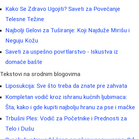
Kako Se Zdravo Ugojiti? Saveti za Povećanje
Telesne Težine
Najbolji Gelovi za Tuširanje: Koji Najduže Mirišu i
Neguju Kožu
Saveti za uspešno povrtlarstvo - Iskustva iz
domaće bašte
Tekstovi na srodnim blogovima
Liposukcija: Sve što treba da znate pre zahvata
Kompletan vodič kroz ishranu kućnih ljubimaca:
Šta, kako i gde kupiti najbolju hranu za pse i mačke
Trbušni Ples: Vodič za Početnike i Prednosti za
Telo i Dušu