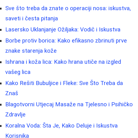
Sve što treba da znate o operaciji nosa: iskustva,
saveti i česta pitanja
Lasersko Uklanjanje Ožiljaka: Vodič i Iskustva
Borbe protiv borica: Kako efikasno zbrinuti prve
znake starenja kože
Ishrana i koža lica: Kako hrana utiče na izgled
vašeg lica
Kako Rešiti Bubuljice i Fleke: Sve Što Treba da
Znaš
Blagotvorni Utjecaj Masaže na Tjelesno i Psihičko
Zdravlje
Koralna Voda: Šta Je, Kako Deluje i Iskustva
Korisnika