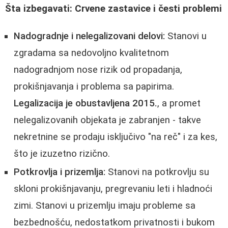
Šta izbegavati: Crvene zastavice i česti problemi
Nadogradnje i nelegalizovani delovi:
Stanovi u
zgradama sa nedovoljno kvalitetnom
nadogradnjom nose rizik od propadanja,
prokišnjavanja i problema sa papirima.
Legalizacija je obustavljena 2015.
, a promet
nelegalizovanih objekata je zabranjen - takve
nekretnine se prodaju isključivo "na reč" i za kes,
što je izuzetno rizično.
Potkrovlja i prizemlja:
Stanovi na potkrovlju su
skloni prokišnjavanju, pregrevaniu leti i hladnoći
zimi. Stanovi u prizemlju imaju probleme sa
bezbednošću, nedostatkom privatnosti i bukom