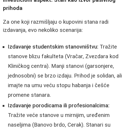
Investicioni aspekt: Stan kao izvor pasivnog
prihoda
Za one koji razmišljaju o kupovini stana radi
izdavanja, evo nekoliko scenarija:
Izdavanje studentskim stanovništvu:
Tražite
stanove blizu fakulteta (Vračar, Zvezdara kod
Kliničkog centra). Manji stanovi (garsonjere,
jednosobni) se brzo izdaju. Prihod je solidan, ali
imajte na umu veću stopu habanja i češće
promene stanara.
Izdavanje porodicama ili profesionalcima:
Tražite veće stanove u mirnijim, uređenim
naseljima (Banovo brdo, Cerak). Stanari su