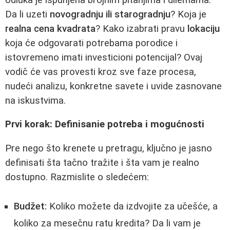
Da li uzeti
novogradnju ili starogradnju
? Koja je
realna cena kvadrata
? Kako izabrati pravu
lokaciju
koja će odgovarati potrebama porodice i
istovremeno imati investicioni potencijal? Ovaj
vodič će vas provesti kroz sve faze procesa,
nudeći analizu, konkretne savete i uvide zasnovane
na iskustvima.
Prvi korak: Definisanie potreba i mogućnosti
Pre nego što krenete u pretragu, ključno je jasno
definisati šta tačno tražite i šta vam je realno
dostupno. Razmislite o sledećem:
Budžet:
Koliko možete da izdvojite za učešće, a
koliko za mesečnu ratu kredita? Da li vam je