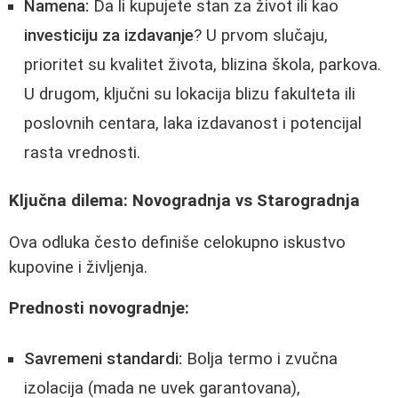
Namena:
Da li kupujete stan za život ili kao
investiciju za izdavanje
? U prvom slučaju,
prioritet su kvalitet života, blizina škola, parkova.
U drugom, ključni su lokacija blizu fakulteta ili
poslovnih centara, laka izdavanost i potencijal
rasta vrednosti.
Ključna dilema: Novogradnja vs Starogradnja
Ova odluka često definiše celokupno iskustvo
kupovine i življenja.
Prednosti novogradnje:
Savremeni standardi:
Bolja termo i zvučna
izolacija (mada ne uvek garantovana),