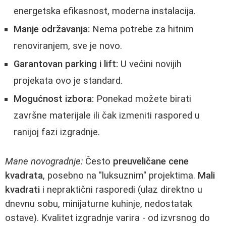
energetska efikasnost, moderna instalacija.
Manje održavanja:
Nema potrebe za hitnim
renoviranjem, sve je novo.
Garantovan parking i lift:
U većini novijih
projekata ovo je standard.
Mogućnost izbora:
Ponekad možete birati
završne materijale ili čak izmeniti raspored u
ranijoj fazi izgradnje.
Mane novogradnje:
Često
preuveličane cene
kvadrata
, posebno na "luksuznim" projektima.
Mali
kvadrati
i nepraktični rasporedi (ulaz direktno u
dnevnu sobu, minijaturne kuhinje, nedostatak
ostave). Kvalitet izgradnje varira - od izvrsnog do