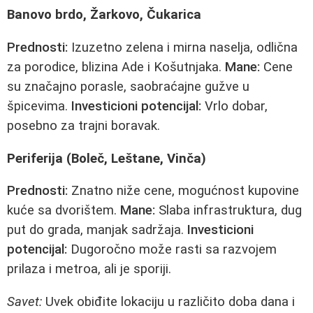
Banovo brdo, Žarkovo, Čukarica
Prednosti:
Izuzetno zelena i mirna naselja, odlična
za porodice, blizina Ade i Košutnjaka.
Mane:
Cene
su značajno porasle, saobraćajne gužve u
špicevima.
Investicioni potencijal:
Vrlo dobar,
posebno za trajni boravak.
Periferija (Boleč, Leštane, Vinča)
Prednosti:
Znatno niže cene, mogućnost kupovine
kuće sa dvorištem.
Mane:
Slaba infrastruktura, dug
put do grada, manjak sadržaja.
Investicioni
potencijal:
Dugoročno može rasti sa razvojem
prilaza i metroa, ali je sporiji.
Savet:
Uvek obiđite lokaciju u različito doba dana i