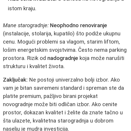
istom kraju.
Mane starogradnje:
Neophodno renoviranje
(instalacije, stolarija, kupatilo) što podiže ukupnu
cenu. Mogući problemi sa vlagom, starim liftom,
lošim energetskim svojstvima. Često nema parking
prostora. Rizik od
nadogradnje
koja može narušiti
strukturu i kvalitet života.
Zaključak:
Ne postoji univerzalno bolji izbor. Ako
vam je bitan savremeni standard i spreman ste da
platite premium, pažljivo birani projekat
novogradnje može biti odličan izbor. Ako cenite
prostor, dokazan kvalitet i želite da znate tačno u
šta ulazete, kvalitetna starogradnja u dobrom
naselju je mudra investicija.