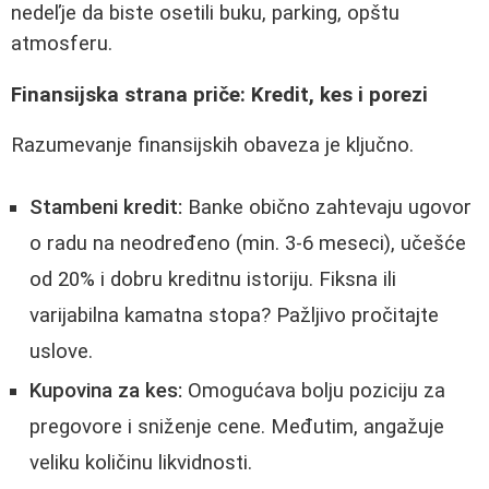
nedeľje da biste osetili buku, parking, opštu
atmosferu.
Finansijska strana priče: Kredit, kes i porezi
Razumevanje finansijskih obaveza je ključno.
Stambeni kredit:
Banke obično zahtevaju ugovor
o radu na neodređeno (min. 3-6 meseci), učešće
od 20% i dobru kreditnu istoriju. Fiksna ili
varijabilna kamatna stopa? Pažljivo pročitajte
uslove.
Kupovina za kes:
Omogućava bolju poziciju za
pregovore i sniženje cene. Međutim, angažuje
veliku količinu likvidnosti.