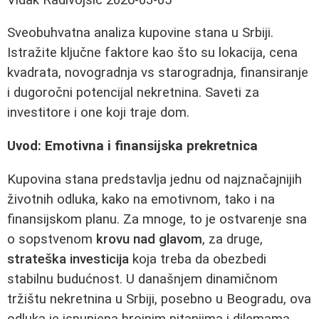
Sveobuhvatna analiza kupovine stana u Srbiji.
Istražite ključne faktore kao što su lokacija, cena
kvadrata, novogradnja vs starogradnja, finansiranje
i dugoročni potencijal nekretnina. Saveti za
investitore i one koji traje dom.
Uvod: Emotivna i finansijska prekretnica
Kupovina stana predstavlja jednu od najznačajnijih
životnih odluka, kako na emotivnom, tako i na
finansijskom planu. Za mnoge, to je ostvarenje sna
o sopstvenom
krovu nad glavom
, za druge,
strateška investicija
koja treba da obezbedi
stabilnu budućnost. U današnjem dinamičnom
tržištu nekretnina u Srbiji, posebno u Beogradu, ova
odluka je ispunjena brojnim pitanjima i dilemama.