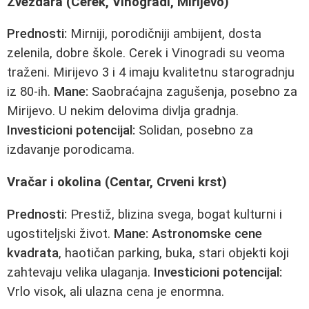
Zvezdara (Cerek, Vinogradi, Mirijevo)
Prednosti:
Mirniji, porodičniji ambijent, dosta
zelenila, dobre škole. Cerek i Vinogradi su veoma
traženi. Mirijevo 3 i 4 imaju kvalitetnu starogradnju
iz 80-ih.
Mane:
Saobraćajna zagušenja, posebno za
Mirijevo. U nekim delovima divlja gradnja.
Investicioni potencijal:
Solidan, posebno za
izdavanje porodicama.
Vračar i okolina (Centar, Crveni krst)
Prednosti:
Prestiž, blizina svega, bogat kulturni i
ugostiteljski život.
Mane:
Astronomske cene
kvadrata
, haotičan parking, buka, stari objekti koji
zahtevaju velika ulaganja.
Investicioni potencijal:
Vrlo visok, ali ulazna cena je enormna.