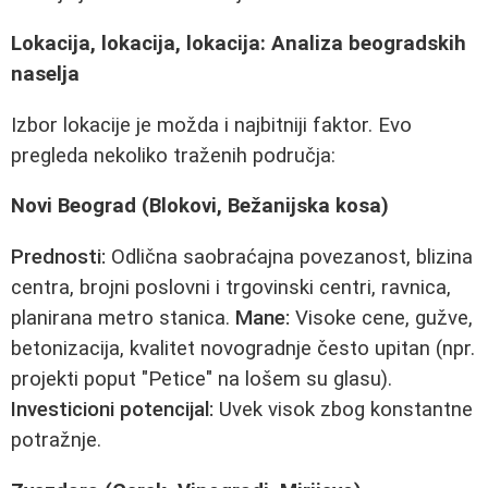
Lokacija, lokacija, lokacija: Analiza beogradskih
naselja
Izbor lokacije je možda i najbitniji faktor. Evo
pregleda nekoliko traženih područja:
Novi Beograd (Blokovi, Bežanijska kosa)
Prednosti:
Odlična saobraćajna povezanost, blizina
centra, brojni poslovni i trgovinski centri, ravnica,
planirana metro stanica.
Mane:
Visoke cene, gužve,
betonizacija, kvalitet novogradnje često upitan (npr.
projekti poput "Petice" na lošem su glasu).
Investicioni potencijal:
Uvek visok zbog konstantne
potražnje.