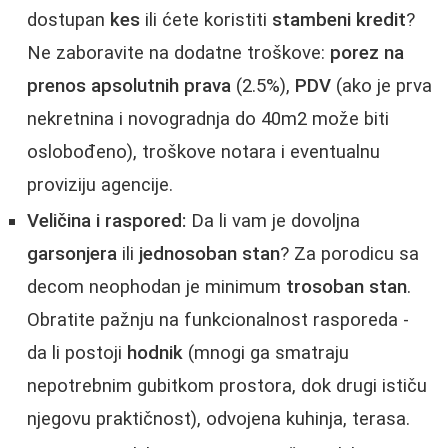
dostupan
kes
ili ćete koristiti
stambeni kredit
?
Ne zaboravite na dodatne troškove:
porez na
prenos apsolutnih prava
(2.5%),
PDV
(ako je prva
nekretnina i novogradnja do 40m2 može biti
oslobođeno), troškove notara i eventualnu
proviziju agencije.
Veličina i raspored:
Da li vam je dovoljna
garsonjera
ili
jednosoban stan
? Za porodicu sa
decom neophodan je minimum
trosoban stan
.
Obratite pažnju na funkcionalnost rasporeda -
da li postoji
hodnik
(mnogi ga smatraju
nepotrebnim gubitkom prostora, dok drugi ističu
njegovu praktičnost), odvojena kuhinja, terasa.