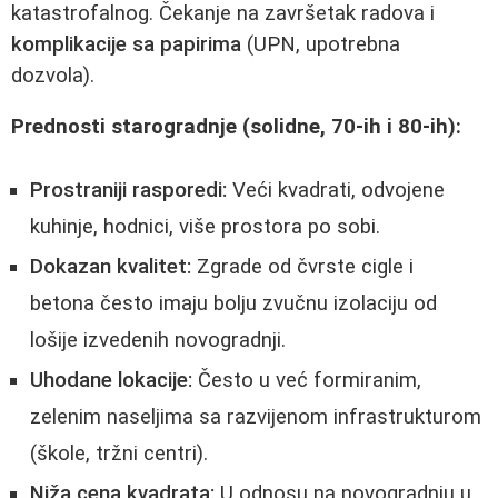
katastrofalnog. Čekanje na završetak radova i
komplikacije sa papirima
(UPN, upotrebna
dozvola).
Prednosti starogradnje (solidne, 70-ih i 80-ih):
Prostraniji rasporedi:
Veći kvadrati, odvojene
kuhinje, hodnici, više prostora po sobi.
Dokazan kvalitet:
Zgrade od čvrste cigle i
betona često imaju bolju zvučnu izolaciju od
lošije izvedenih novogradnji.
Uhodane lokacije:
Često u već formiranim,
zelenim naseljima sa razvijenom infrastrukturom
(škole, tržni centri).
Niža cena kvadrata:
U odnosu na novogradnju u