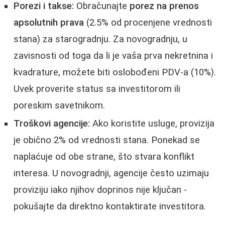
Porezi i takse:
Obračunajte
porez na prenos
apsolutnih prava
(2.5% od procenjene vrednosti
stana) za starogradnju. Za novogradnju, u
zavisnosti od toga da li je vaša prva nekretnina i
kvadrature, možete biti oslobođeni PDV-a (10%).
Uvek proverite status sa investitorom ili
poreskim savetnikom.
Troškovi agencije:
Ako koristite usluge, provizija
je obično 2% od vrednosti stana. Ponekad se
naplaćuje od obe strane, što stvara konflikt
interesa. U novogradnji, agencije često uzimaju
proviziju iako njihov doprinos nije ključan -
pokušajte da direktno kontaktirate investitora.