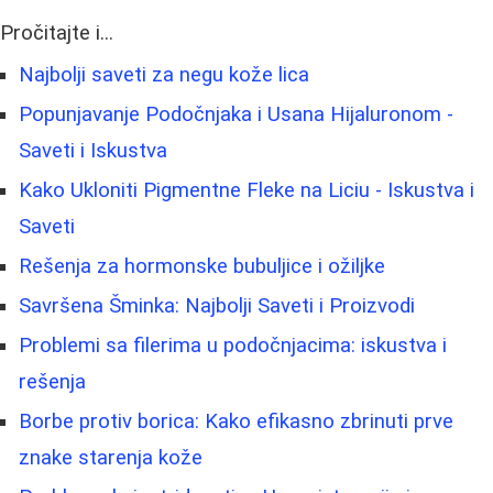
Pročitajte i...
Najbolji saveti za negu kože lica
Popunjavanje Podočnjaka i Usana Hijaluronom -
Saveti i Iskustva
Kako Ukloniti Pigmentne Fleke na Liciu - Iskustva i
Saveti
Rešenja za hormonske bubuljice i ožiljke
Savršena Šminka: Najbolji Saveti i Proizvodi
Problemi sa filerima u podočnjacima: iskustva i
rešenja
Borbe protiv borica: Kako efikasno zbrinuti prve
znake starenja kože