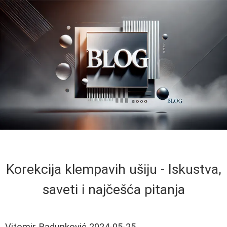
Korekcija klempavih ušiju - Iskustva,
saveti i najčešća pitanja
Vitomir Radunković
2024-05-25