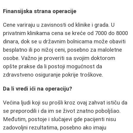
Finansijska strana operacije
Cene variraju u zavisnosti od klinike i grada. U
privatnim klinikama cena se kreće od 7000 do 8000
dinara, dok se u državnim bolnicama može obaviti
besplatno ili po nižoj ceni, posebno za maloletne
osobe. Važno je proveriti sa svojim doktorom
opšte prakse da li postoji mogućnost da
zdravstveno osiguranje pokrije troškove.
Da li vredi ići na operaciju?
Većina ljudi koji su prošli kroz ovaj zahvat ističu da
se preporodili i da im se život znatno poboljšao.
Međutim, postoje i slučajevi gde pacijenti nisu
zadovoljni rezultatima, posebno ako imaju