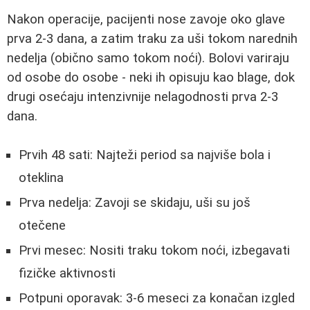
Nakon operacije, pacijenti nose zavoje oko glave
prva 2-3 dana, a zatim traku za uši tokom narednih
nedelja (obično samo tokom noći). Bolovi variraju
od osobe do osobe - neki ih opisuju kao blage, dok
drugi osećaju intenzivnije nelagodnosti prva 2-3
dana.
Prvih 48 sati: Najteži period sa najviše bola i
oteklina
Prva nedelja: Zavoji se skidaju, uši su još
otečene
Prvi mesec: Nositi traku tokom noći, izbegavati
fizičke aktivnosti
Potpuni oporavak: 3-6 meseci za konačan izgled