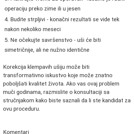
operaciju preko zime ili u jesen
Budite strpljivi - konačni rezultati se vide tek
nakon nekoliko meseci
Ne očekujte savršenstvo - uši će biti
simetričnije, ali ne nužno identične
Korekcija klempavih ušiju može biti
transformativno iskustvo koje može znatno
poboljšati kvalitet života. Ako vas ovaj problem
muči godinama, razmislite o konsultaciji sa
stručnjakom kako biste saznali da li ste kandidat za
ovu proceduru.
Komentari