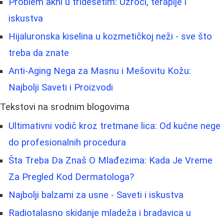
Problem akni u tridesetim: Uzroci, terapije i
iskustva
Hijaluronska kiselina u kozmetičkoj neži - sve što
treba da znate
Anti-Aging Nega za Masnu i Mešovitu Kožu:
Najbolji Saveti i Proizvodi
Tekstovi na srodnim blogovima
Ultimativni vodič kroz tretmane lica: Od kućne nege
do profesionalnih procedura
Šta Treba Da Znaš O Mlađezima: Kada Je Vreme
Za Pregled Kod Dermatologa?
Najbolji balzami za usne - Saveti i iskustva
Radiotalasno skidanje mladeža i bradavica u