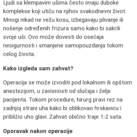
Ljudi sa klempavim ušima često imaju duboke
komplekse koji utiču na njihov svakodnevni život.
Mnogi nikad ne vežu kosu, izbegavaju plivanje ili
nošenje određenih frizura samo kako bi sakrili
svoje uši. Ovo može dovesti do osećaja
nesigurnosti i smanjene samopouzdanja tokom
celog života.
Kako izgleda sam zahvat?
Operacija se može izvoditi pod lokalnom ili opštom
anestezijom, u zavisnosti od slučaja i želje
pacijenta. Tokom procedure, hirurg pravi rez na
zadnjoj strani uha kako bi oblikovao hrskavicu i
približio uho glavi. Zahvat obično traje 1-2 sata.
Oporavak nakon operacije