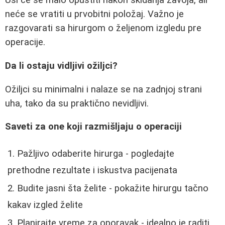
Uši će se malo opustiti nakon skidanja zavoja, ali
neće se vratiti u prvobitni položaj. Važno je
razgovarati sa hirurgom o željenom izgledu pre
operacije.
Da li ostaju vidljivi ožiljci?
Ožiljci su minimalni i nalaze se na zadnjoj strani
uha, tako da su praktično nevidljivi.
Saveti za one koji razmišljaju o operaciji
Pažljivo odaberite hirurga - pogledajte
prethodne rezultate i iskustva pacijenata
Budite jasni šta želite - pokažite hirurgu tačno
kakav izgled želite
Planirajte vreme za oporavak - idealno je raditi