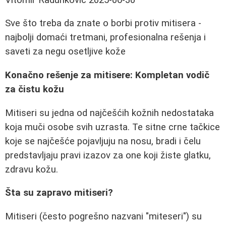
Sve što treba da znate o borbi protiv mitisera -
najbolji domaći tretmani, profesionalna rešenja i
saveti za negu osetljive kože
Konačno rešenje za mitisere: Kompletan vodič
za čistu kožu
Mitiseri su jedna od najčešćih kožnih nedostataka
koja muči osobe svih uzrasta. Te sitne crne tačkice
koje se najčešće pojavljuju na nosu, bradi i čelu
predstavljaju pravi izazov za one koji žiste glatku,
zdravu kožu.
Šta su zapravo mitiseri?
Mitiseri (često pogrešno nazvani "miteseri") su