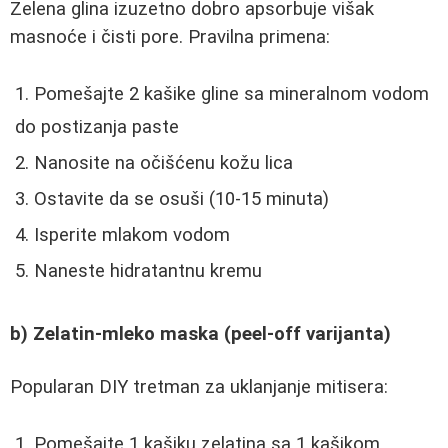
Zelena glina izuzetno dobro apsorbuje višak
masnoće i čisti pore. Pravilna primena:
Pomešajte 2 kašike gline sa mineralnom vodom
do postizanja paste
Nanosite na očišćenu kožu lica
Ostavite da se osuši (10-15 minuta)
Isperite mlakom vodom
Naneste hidratantnu kremu
b) Zelatin-mleko maska (peel-off varijanta)
Popularan DIY tretman za uklanjanje mitisera:
Pomešajte 1 kašiku zelatina sa 1 kašikom