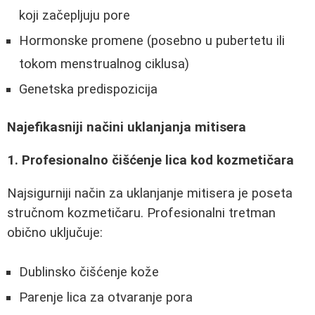
koji začepljuju pore
Hormonske promene (posebno u pubertetu ili
tokom menstrualnog ciklusa)
Genetska predispozicija
Najefikasniji načini uklanjanja mitisera
1. Profesionalno čišćenje lica kod kozmetičara
Najsigurniji način za uklanjanje mitisera je poseta
stručnom kozmetičaru. Profesionalni tretman
obično uključuje:
Dublinsko čišćenje kože
Parenje lica za otvaranje pora