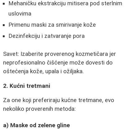
Mehaničku ekstrakciju mitisera pod sterlnim
uslovima
Primenu maski za smirivanje kože
Dezinfekciju i zatvaranje pora
Savet: Izaberite proverenog kozmetičara jer
neprofesionalno čišćenje može dovesti do
oštećenja kože, upala i ožiljaka.
2. Kućni tretmani
Za one koji preferiraju kućne tretmane, evo
nekoliko proverenih metoda:
a) Maskе od zelene gline