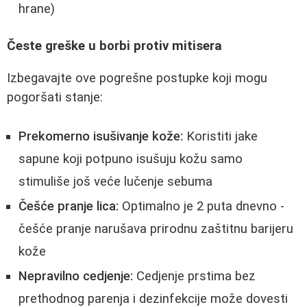
hrane)
Česte greške u borbi protiv mitisera
Izbegavajte ove pogrešne postupke koji mogu
pogoršati stanje:
Prekomerno isušivanje kože:
Koristiti jake
sapune koji potpuno isušuju kožu samo
stimuliše još veće lučenje sebuma
Češće pranje lica:
Optimalno je 2 puta dnevno -
češće pranje narušava prirodnu zaštitnu barijeru
kože
Nepravilno cedjenje:
Cedjenje prstima bez
prethodnog parenja i dezinfekcije može dovesti