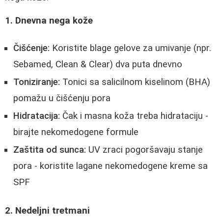
1. Dnevna nega kože
Čišćenje:
Koristite blage gelove za umivanje (npr.
Sebamed, Clean & Clear) dva puta dnevno
Toniziranje:
Tonici sa salicilnom kiselinom (BHA)
pomažu u čišćenju pora
Hidratacija:
Čak i masna koža treba hidrataciju -
birajte nekomedogene formule
Zaštita od sunca:
UV zraci pogoršavaju stanje
pora - koristite lagane nekomedogene kreme sa
SPF
2. Nedeljni tretmani