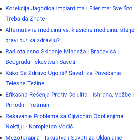
Korekcija Jagodica Implantima i Filerima: Sve Što
Treba da Znate
Alternativna medicina vs. klasična medicina: šta je
pravi put ka zdravlju?
Radiotalasno Skidanje Mladeža i Bradavica u
Beogradu: Iskustva i Saveti
Kako Se Zdravo Ugojiti? Saveti za Povećanje
Telesne Težine
Efikasna Rešenja Protiv Celulita - Ishrana, Vežbe i
Prirodni Tretmani
Rešavanje Problema sa Gljivičnim Oboljenjima
Noktiju - Kompletan Vodič
Mezoterapija - Iskustva i Saveti za Uklanjanje