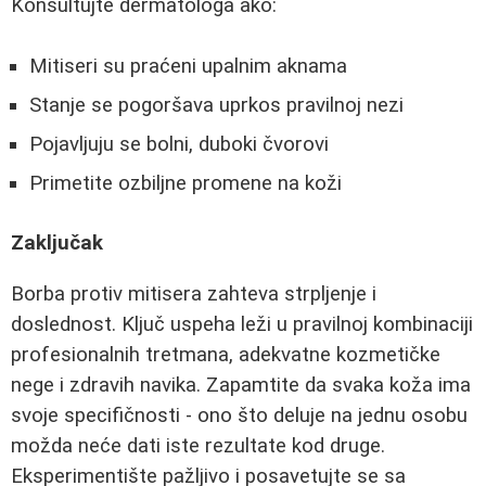
Konsultujte dermatologa ako:
Mitiseri su praćeni upalnim aknama
Stanje se pogoršava uprkos pravilnoj nezi
Pojavljuju se bolni, duboki čvorovi
Primetite ozbiljne promene na koži
Zaključak
Borba protiv mitisera zahteva strpljenje i
doslednost. Ključ uspeha leži u pravilnoj kombinaciji
profesionalnih tretmana, adekvatne kozmetičke
nege i zdravih navika. Zapamtite da svaka koža ima
svoje specifičnosti - ono što deluje na jednu osobu
možda neće dati iste rezultate kod druge.
Eksperimentište pažljivo i posavetujte se sa