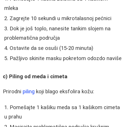
mleka
Zagrejte 10 sekundi u mikrotalasnoj pećnici
Dok je još toplo, nanesite tankim slojem na
problematična područja
Ostavite da se osuši (15-20 minuta)
Pažljivo skinite masku pokretom odozdo naviše
c) Piling od meda i cimeta
Prirodni
piling
koji blago eksfolira kožu:
Pomešajte 1 kašiku meda sa 1 kašikom cimeta
u prahu