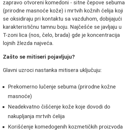
zapravo otvoreni komedoni - sitne čepove sebuma
(prirodne masnoće kože) i mrtvih kožnih ćelija koji
se oksidiraju pri kontaktu sa vazduhom, dobijajući
karakterističnu tamnu boju. Najčešće se javljaju u
T-zoni lica (nos, čelo, brada) gde je koncentracija
lojnih žlezda najveća.
Zašto se mitiseri pojavljuju?
Glavni uzroci nastanka mitisera uključuju:
Prekomerno lučenje sebuma (prirodne kožne
masnoće)
Neadekvatno čišćenje kože koje dovodi do
nakupljanja mrtvih ćelija
Korišćenje komedogenih kozmetičkih proizvoda