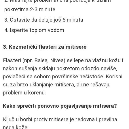
Masirajte problematična područja kružnim
pokretima 2-3 minute
Ostavite da deluje još 5 minuta
Isperite toplom vodom
3. Kozmetički flasteri za mitisere
Flasteri (npr. Balea, Nivea) se lepe na vlažnu kožu i
nakon sušenja skidaju pokretom odozdo naviše,
povlačeći sa sobom površinske nečistoće. Korisni
su za brzo uklanjanje mitisera, ali ne rešavaju
problem u korenu.
Kako sprečiti ponovno pojavljivanje mitisera?
Ključ u borbi protiv mitisera je redovna i pravilna
nega kože: