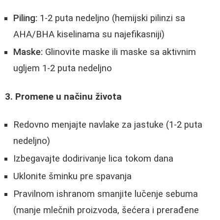
Piling:
1-2 puta nedeljno (hemijski pilinzi sa
AHA/BHA kiselinama su najefikasniji)
Maske:
Glinovite maske ili maske sa aktivnim
ugljem 1-2 puta nedeljno
3. Promene u načinu života
Redovno menjajte navlake za jastuke (1-2 puta
nedeljno)
Izbegavajte dodirivanje lica tokom dana
Uklonite šminku pre spavanja
Pravilnom ishranom smanjite lučenje sebuma
(manje mlečnih proizvoda, šećera i prerađene