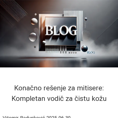
Konačno rešenje za mitisere:
Kompletan vodič za čistu kožu
Vitomir Radunković
2025-06-30