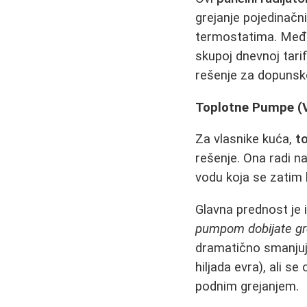
grejanje pojedinačni
termostatima. Međuti
skupoj dnevnoj tari
rešenje za dopunsko 
Toplotne Pumpe (V
Za vlasnike kuća,
t
rešenje. Ona radi na
vodu koja se zatim 
Glavna prednost je 
pumpom dobijate gre
dramatično smanjuje
hiljada evra), ali 
podnim grejanjem.