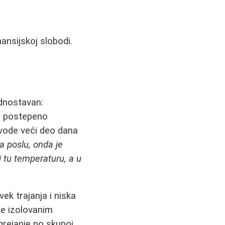
ansijskoj slobodi.
ednostavan:
je postepeno
vode veći deo dana
a poslu, onda je
i tu temperaturu, a u
ek trajanja i niska
še izolovanim
grejanje po skupoj