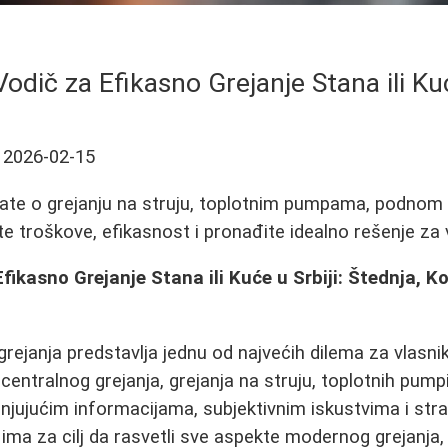
odič za Efikasno Grejanje Stana ili Kuć
2026-02-15
ate o grejanju na struju, toplotnim pumpama, podnom 
e troškove, efikasnost i pronađite idealno rešenje za 
fikasno Grejanje Stana ili Kuće u Srbiji: Štednja, K
grejanja predstavlja jednu od najvećih dilema za vlasni
 centralnog grejanja, grejanja na struju, toplotnih pumpi
njujućim informacijama, subjektivnim iskustvima i str
ima za cilj da rasvetli sve aspekte modernog grejanja, 