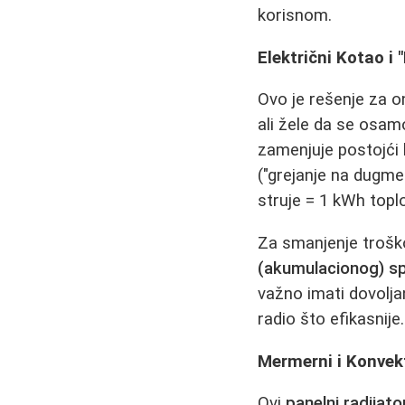
korisnom.
Električni Kotao i
Ovo je rešenje za on
ali žele da se osam
zamenjuje postojći 
("grejanje na dugme"
struje = 1 kWh toplo
Za smanjenje trošk
(akumulacionog) s
važno imati dovolja
radio što efikasnije.
Mermerni i Konvekt
Ovi
panelni radijato