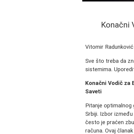
Konačni V
Vitomir Radunković
Sve što treba da zn
sistemima. Uporedit
Konačni Vodič za E
Saveti
Pitanje optimalnog 
Srbiji. Izbor između
često je praćen zbu
računa. Ovaj članak 