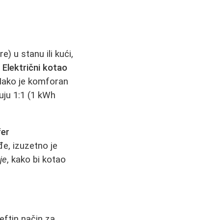
e) u stanu ili kući,
.
Električni kotao
. Iako je komforan
ruju 1:1 (1 kWh
fer
đe, izuzetno je
je
, kako bi kotao
jeftin način za