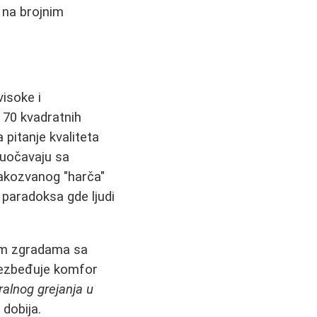
 na brojnim
visoke i
 70 kvadratnih
pitanje kvaliteta
 suočavaju sa
takozvanog "harča"
 paradoksa gde ljudi
jim zgradama sa
obezbeđuje komfor
ralnog grejanja u
 dobija.