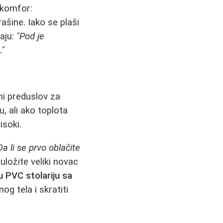
 komfor:
ašine. Iako se plaši
vaju:
"Pod je
."
ni preduslov za
, ali ako toplota
isoki.
Da li se prvo oblačite
ložite veliki novac
u PVC stolariju sa
og tela i skratiti