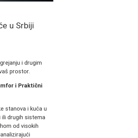
e u Srbiji
grejanju i drugim
vaš prostor.
omfor i Praktični
ke stanova i kuća u
 ili drugih sistema
ahom od visokih
analizirajući