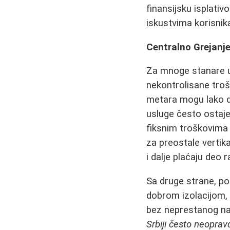
finansijsku isplati
iskustvima korisnik
Centralno Grejanje:
Za mnoge stanare 
nekontrolisane troš
metara mogu lako d
usluge često ostaje 
fiksnim troškovima 
za preostale vertik
i dalje plaćaju deo 
Sa druge strane, po
dobrom izolacijom, 
bez neprestanog na
Srbiji često neoprav