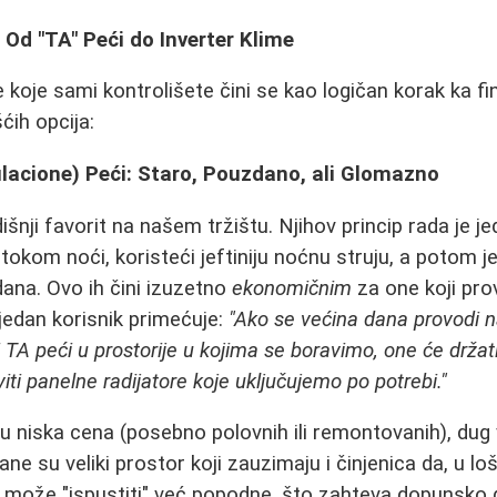
 Od "TA" Peći do Inverter Klime
 koje sami kontrolišete čini se kao logičan korak ka fin
ćih opcija:
acione) Peći: Staro, Pouzdano, ali Glomazno
nji favorit na našem tržištu. Njihov princip rada je j
 tokom noći, koristeći jeftiniju noćnu struju, a potom 
ana. Ovo ih čini izuzetno
ekonomičnim
za one koji pro
jedan korisnik primećuje:
"Ako se većina dana provodi n
 TA peći u prostorije u kojima se boravimo, one će držat
viti panelne radijatore koje uključujemo po potrebi."
u niska cena (posebno polovnih ili remontovanih), dug v
e su veliki prostor koji zauzimaju i činjenica da, u lo
 može "ispustiti" već popodne, što zahteva dopunsko 