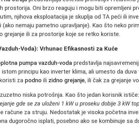
h prostorija. Oni brzo reaguju i mogu biti opremljeni p
m, njihova eksploatacija je skuplja od TA peći ili inve
fi (ako nemaju pametno upravljanje). Kao što neko pri
grejanje ili za prostorije koje se retko koriste.
azduh-Voda): Vrhunac Efikasnosti za Kuće
oplotna pumpa vazduh-voda
predstavlja najsavremenije
 istom principu kao inverter klima, ali umesto da duva 
koristi za
podno
ili
zidno grejanje
, ili čak za grejanje v
izuzetno niska potrošnja. Kao što jedan korisnik ističe
janje gde se za uloženi 1 kW u proseku dobije 3 kW topl
 račune za struju. Nedostatak je visoka početna inves
se ona dugoročno isplati, posebno ako se kombinuje sa d