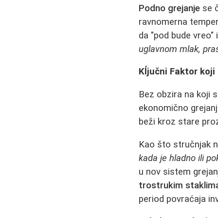
Podno grejanje
se č
ravnomerna temperatu
da "pod bude vreo" i
uglavnom mlak, pras
Kĺjučni Faktor koji
Bez obzira na koji 
ekonomično grejanje
beži kroz stare prozo
Kao što stručnjak 
kada je hladno ili p
u nov sistem grejan
trostrukim staklima 
period povraćaja inv