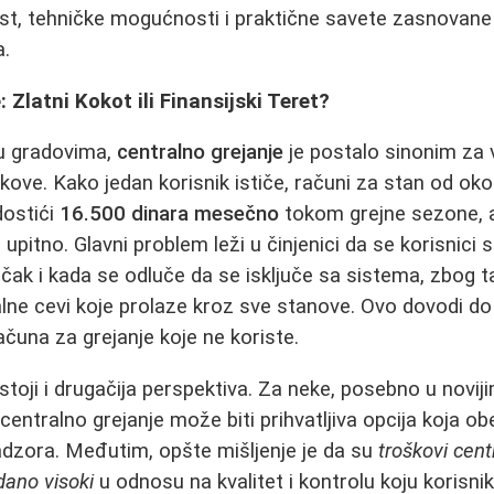
vost, tehničke mogućnosti i praktične savete zasnovane
a.
 Zlatni Kokot ili Finansijski Teret?
u gradovima,
centralno grejanje
je postalo sinonim za 
kove. Kako jedan korisnik ističe, računi za stan od oko
ostići
16.500 dinara mesečno
tokom grejne sezone, a 
upitno. Glavni problem leži u činjenici da se korisnici
čak i kada se odluče da se isključe sa sistema, zbog 
alne cevi koje prolaze kroz sve stanove. Ovo dovodi do
računa za grejanje koje ne koriste.
stoji i drugačija perspektiva. Za neke, posebno u novi
centralno grejanje može biti prihvatljiva opcija koja 
dzora. Međutim, opšte mišljenje je da su
troškovi cent
dano visoki
u odnosu na kvalitet i kontrolu koju korisnik