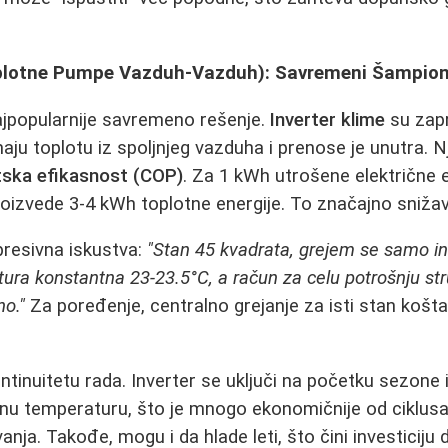
oplotne Pumpe Vazduh-Vazduh): Savremeni Šampioni
ajpopularnije savremeno rešenje.
Inverter klime
su zap
ju toplotu iz spoljnjeg vazduha i prenose je unutra. N
tska efikasnost (COP)
. Za 1 kWh utrošene električne e
oizvede 3-4 kWh toplotne energije. To značajno snižav
presivna iskustva:
"Stan 45 kvadrata, grejem se samo 
ura konstantna 23-23.5°C, a račun za celu potrošnju str
o."
Za poređenje, centralno grejanje za isti stan košta
ntinuitetu rada. Inverter se uključi na početku sezone i
nu temperaturu, što je mnogo ekonomičnije od ciklus
ivanja. Takođe, mogu i da hlade leti, što čini investiciju