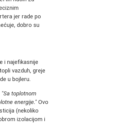
reciznim
rtera jer rade po
mećuje, dobro su
 i najefikasnije
topli vazduh, greje
ode u bojleru.
:
"Sa toplotnom
otne energije."
Ovo
ticija (nekoliko
obrom izolacijom i