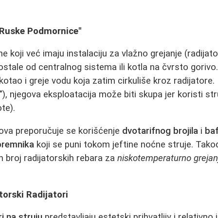
 "Ruske Podmornice"
e koji već imaju instalaciju za vlažno grejanje (radijator
ostale od centralnog sistema ili kotla na čvrsto gorivo
kotao i greje vodu koja zatim cirkuliše kroz radijatore
), njegova eksploatacija može biti skupa jer koristi st
te).
ova preporučuje se korišćenje
dvotarifnog brojila
i
ba
premnika
koji se puni tokom jeftine noćne struje. Tako
n broj radijatorskih rebara za
niskotemperaturno grejan
orski Radijatori
ri na struju
predstavljaju estetski prihvatljiv i relativno 