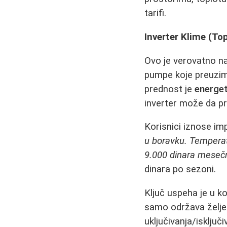
tarifi.
Inverter Klime (T
Ovo je verovatno n
pumpe koje preuzima
prednost je
energe
inverter može da pr
Korisnici iznose im
u boravku. Temperat
9.000 dinara mesečn
dinara po sezoni.
Ključ uspeha je u ko
samo održava želje
uključivanja/isključ