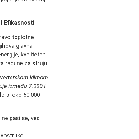
 Efikasnosti
ravo toplotne
jihova glavna
nergije, kvalitetan
a račune za struju.
inverterskom klimom
uje između 7.000 i
lo bi oko 60.000
 ne gasi se, već
a
 dvostruko