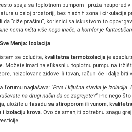
esto spaja sa toplotnom pumpom i pruža neuporediv
ra u celoj prostoriji, bez hladnih zona i cirkulacije pr
li da "diže prašinu", korisnici sa iskustvom to opovrga
ine nema ništa više nego inače, a komfor je fantastičan
 Sve Menja: Izolacija
sistem se odlučite,
kvalitetna termoizolacija
je apsolut
. Možete imati najefikasniju toplotnu pumpu na tržištu
re, neizolovane zidove ili tavan, računi će i dalje biti v
na forumu naglašava:
"Prva i ključna stavka je izolacija. 
okušavate na drugi način da se zagrejete?"
Pre nego što u
ja, uložite u
fasadu sa stiroporom ili vunom, kvalitetn
i izolaciju krova
. Ovo će smanjiti potrebnu snagu grejn
esticije.