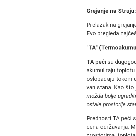
Grejanje na Struju:
Prelazak na grejanje
Evo pregleda najčeš
"TA" (Termoakumul
TA peći
su dugogodiš
akumuliraju toplotu
oslobađaju tokom d
van stana. Kao što 
možda bolje ugraditi
ostale prostorije sta
Prednosti TA peći s
cena održavanja. Man
prostorima, toplota