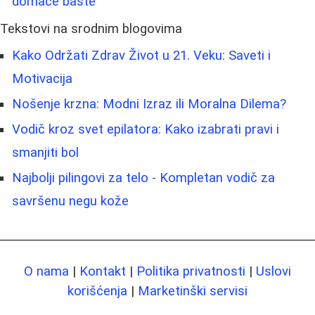
domaće bašte
Tekstovi na srodnim blogovima
Kako Održati Zdrav Život u 21. Veku: Saveti i
Motivacija
Nošenje krzna: Modni Izraz ili Moralna Dilema?
Vodič kroz svet epilatora: Kako izabrati pravi i
smanjiti bol
Najbolji pilingovi za telo - Kompletan vodič za
savršenu negu kože
O nama
|
Kontakt
|
Politika privatnosti
|
Uslovi
korišćenja
|
Marketinški servisi