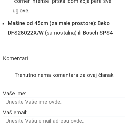
"corner intense" prskalicom koja pere sve
uglove.
Mašine od 45cm (za male prostore):
Beko
DFS28022X/W
(samostalna) ili
Bosch SPS4
Komentari
Trenutno nema komentara za ovaj članak.
Vaše ime:
Vaš email: