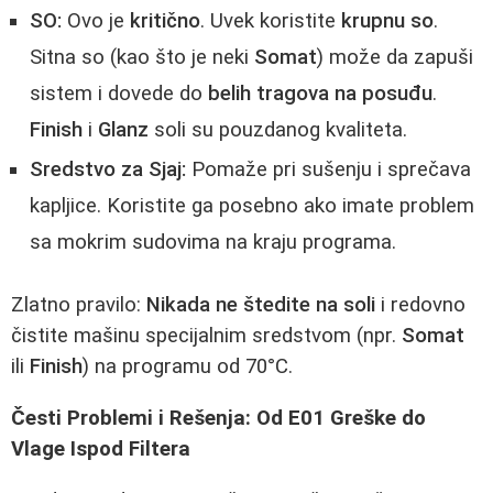
SO:
Ovo je
kritično
. Uvek koristite
krupnu so
.
Sitna so (kao što je neki
Somat
) može da zapuši
sistem i dovede do
belih tragova na posuđu
.
Finish
i
Glanz
soli su pouzdanog kvaliteta.
Sredstvo za Sjaj:
Pomaže pri sušenju i sprečava
kapljice. Koristite ga posebno ako imate problem
sa mokrim sudovima na kraju programa.
Zlatno pravilo:
Nikada ne štedite na soli
i redovno
čistite mašinu specijalnim sredstvom (npr.
Somat
ili
Finish
) na programu od 70°C.
Česti Problemi i Rešenja: Od E01 Greške do
Vlage Ispod Filtera