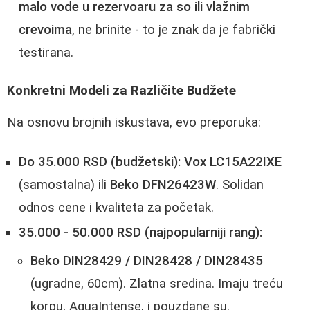
malo vode u rezervoaru za so ili vlažnim
crevoima
, ne brinite - to je znak da je fabrički
testirana.
Konkretni Modeli za Različite Budžete
Na osnovu brojnih iskustava, evo preporuka:
Do 35.000 RSD (budžetski):
Vox LC15A22IXE
(samostalna) ili
Beko DFN26423W
. Solidan
odnos cene i kvaliteta za početak.
35.000 - 50.000 RSD (najpopularniji rang):
Beko DIN28429 / DIN28428 / DIN28435
(ugradne, 60cm). Zlatna sredina. Imaju treću
korpu, AquaIntense, i pouzdane su.