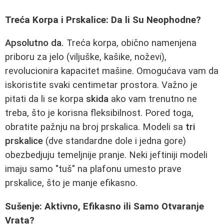
Treća Korpa i Prskalice: Da li Su Neophodne?
Apsolutno da.
Treća korpa, obično namenjena
priboru za jelo (viljuške, kašike, noževi),
revolucionira kapacitet mašine. Omogućava vam da
iskoristite svaki centimetar prostora. Važno je
pitati da li se korpa
skida
ako vam trenutno ne
treba, što je korisna fleksibilnost. Pored toga,
obratite pažnju na broj prskalica. Modeli sa
tri
prskalice
(dve standardne dole i jedna gore)
obezbedjuju temeljnije pranje. Neki jeftiniji modeli
imaju samo "tuš" na plafonu umesto prave
prskalice, što je manje efikasno.
Sušenje: Aktivno, Efikasno ili Samo Otvaranje
Vrata?