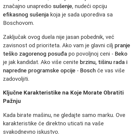
značajno unapredio
sušenje
, nudeći opciju
efikasnog sušenja
koja je sada uporediva sa
Boschovom.
Zaključak ovog duela nije jasan pobednik, već
zavisnost od prioriteta. Ako vam je glavni cilj
pranje
teško zagorenog posuđa
po povoljnoj ceni -
Beko
je jak kandidat. Ako više cenite
brzinu, tišinu rada i
napredne programske opcije
-
Bosch
će vas više
zadovoljiti.
Ključne Karakteristike na Koje Morate Obratiti
Pažnju
Kada birate mašinu, ne gledajte samo marku. Ove
karakteristike će direktno uticati na vaše
svakodnevno iskustvo.