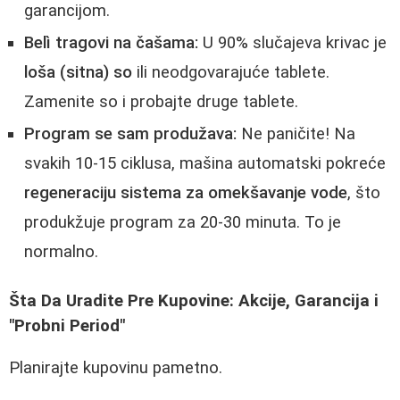
garancijom.
Belì tragovi na čašama:
U 90% slučajeva krivac je
loša (sitna) so
ili neodgovarajuće tablete.
Zamenite so i probajte druge tablete.
Program se sam produžava:
Ne paničite! Na
svakih 10-15 ciklusa, mašina automatski pokreće
regeneraciju sistema za omekšavanje vode
, što
produkžuje program za 20-30 minuta. To je
normalno.
Šta Da Uradite Pre Kupovine: Akcije, Garancija i
"Probni Period"
Planirajte kupovinu pametno.