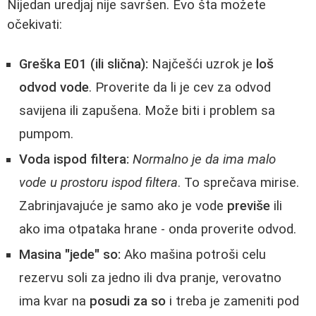
Nijedan uredjaj nije savršen. Evo šta možete
očekivati:
Greška E01 (ili slična):
Najčešći uzrok je
loš
odvod vode
. Proverite da li je cev za odvod
savijena ili zapušena. Može biti i problem sa
pumpom.
Voda ispod filtera:
Normalno je da ima malo
vode u prostoru ispod filtera
. To sprečava mirise.
Zabrinjavajuće je samo ako je vode
previše
ili
ako ima otpataka hrane - onda proverite odvod.
Masina "jede" so:
Ako mašina potroši celu
rezervu soli za jedno ili dva pranje, verovatno
ima kvar na
posudi za so
i treba je zameniti pod