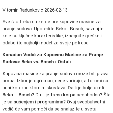
Vitomir Radunković
2026-02-13
Sve što treba da znate pre kupovine mašine za
pranje sudova. Uporedite Beko i Bosch, saznajte
koje su ključne karakteristike, izbegnite greške i
odaberite najbolji model za svoje potrebe.
Konačan Vodič za Kupovinu Mašine za Pranje
Sudova: Beko vs. Bosch i Ostali
Kupovina mašine za pranje sudova može biti prava
borba. Izbor je ogroman, cene variraju, a forumi su
puni kontradiktornih iskustava. Da li je bolje uzeti
Beko
ili
Bosch
? Da li je
treća korpa
neophodna? Šta
je sa
sušenjem
i
programima
? Ovaj sveobuhvatni
vodič će vam pomoći da se snalazite u svetu