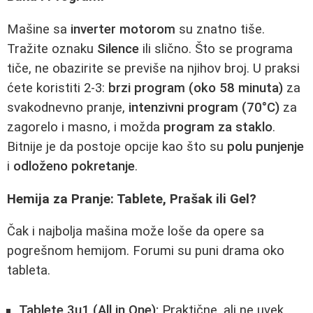
Mašine sa
inverter motorom
su znatno tiše.
Tražite oznaku
Silence
ili slično. Što se programa
tiče, ne obazirite se previše na njihov broj. U praksi
ćete koristiti 2-3:
brzi program (oko 58 minuta)
za
svakodnevno pranje,
intenzivni program (70°C)
za
zagorelo i masno, i možda
program za staklo
.
Bitnije je da postoje opcije kao što su
polu punjenje
i
odloženo pokretanje
.
Hemija za Pranje: Tablete, Prašak ili Gel?
Čak i najbolja mašina može loše da opere sa
pogrešnom hemijom. Forumi su puni drama oko
tableta.
Tablete 3u1 (All in One):
Praktične, ali ne uvek