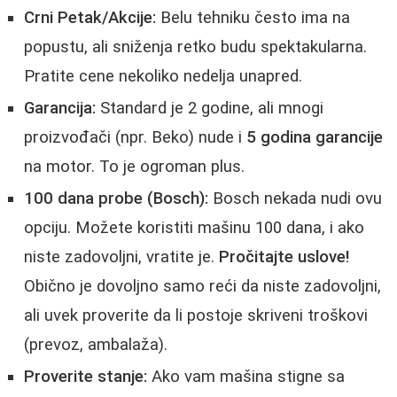
Crni Petak/Akcije:
Belu tehniku često ima na
popustu, ali sniženja retko budu spektakularna.
Pratite cene nekoliko nedelja unapred.
Garancija:
Standard je 2 godine, ali mnogi
proizvođači (npr. Beko) nude i
5 godina garancije
na motor. To je ogroman plus.
100 dana probe (Bosch):
Bosch nekada nudi ovu
opciju. Možete koristiti mašinu 100 dana, i ako
niste zadovoljni, vratite je.
Pročitajte uslove!
Obično je dovoljno samo reći da niste zadovoljni,
ali uvek proverite da li postoje skriveni troškovi
(prevoz, ambalaža).
Proverite stanje:
Ako vam mašina stigne sa