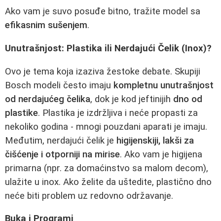
Ako vam je suvo posuđe bitno, tražite model sa
efikasnim sušenjem
.
Unutrašnjost: Plastika ili Nerdajući Čelik (Inox)?
Ovo je tema koja izaziva žestoke debate. Skupiji
Bosch modeli često imaju
kompletnu unutrašnjost
od nerdajućeg čelika
, dok je kod jeftinijih
dno od
plastike
. Plastika je izdržljiva i neće propasti za
nekoliko godina - mnogi pouzdani aparati je imaju.
Međutim, nerdajući čelik je
higijenskiji, lakši za
čišćenje i otporniji na mirise
. Ako vam je higijena
primarna (npr. za domaćinstvo sa malom decom),
ulažite u inox. Ako želite da uštedite, plastično dno
neće biti problem uz redovno održavanje.
Buka i Programi