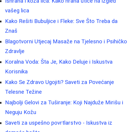
Ishrana i koža lica: Kako hrana utiče na izgled
vašeg lica
Kako Rešiti Bubuljice i Fleke: Sve Što Treba da
Znaš
Blagotvorni Utjecaj Masaže na Tjelesno i Psihičko
Zdravlje
Koralna Voda: Šta Je, Kako Deluje i Iskustva
Korisnika
Kako Se Zdravo Ugojiti? Saveti za Povećanje
Telesne Težine
Najbolji Gelovi za Tuširanje: Koji Najduže Mirišu i
Neguju Kožu
Saveti za uspešno povrtlarstvo - Iskustva iz