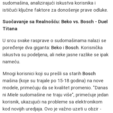
sudomašina, analizirajući iskustva korisnika i
ističući ključne faktore za donošenje prave odluke.
Suočavanje sa Realnošću: Beko vs. Bosch - Duel
Titana
U srcu svake rasprave o sudomašinama nalazi se
poređenje dva giganta:
Beko
i
Bosch
. Korisnička
iskustva su podeljena, ali neke jasne razlike se ipak
nameću.
Mnogi korisnici koji su prešli sa starih
Bosch
mašina (koje su trajale po 15-18 godina) na nove
modele, primećuju da se kvalitet promenio. "Danas
ni
Miele
sudomašine ne traju više", primećuje jedan
korisnik, ukazujući na probleme sa elektronikom
kod novijih uredjaja. Ovo je važno uzeti u obzir -