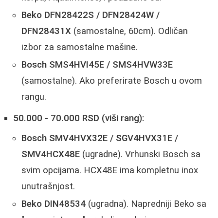
Beko DFN28422S / DFN28424W /
DFN28431X
(samostalne, 60cm). Odličan
izbor za samostalne mašine.
Bosch SMS4HVI45E / SMS4HVW33E
(samostalne). Ako preferirate Bosch u ovom
rangu.
50.000 - 70.000 RSD (viši rang):
Bosch SMV4HVX32E / SGV4HVX31E /
SMV4HCX48E
(ugradne). Vrhunski Bosch sa
svim opcijama. HCX48E ima kompletnu inox
unutrašnjost.
Beko DIN48534
(ugradna). Napredniji Beko sa