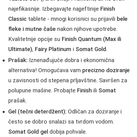
najefikasnije. Izbegavajte najjeftinije
Finish
Classic
tablete - mnogi korisnici su prijavili
bele
fleke i mutne čaše
nakon njihove upotrebe.
Kvalitetnije opcije su
Finish Quantum (Max ili
Ultimate)
,
Fairy Platinum
i
Somat Gold
.
Prašak:
Iznenađujuće dobra i ekonomična
alternativa! Omogućava vam
precizno doziranje
u zavisnosti od stepena prljavštine. Savršen za
polupune mašine. Probajte
Finish
ili
Somat
prašak.
Gel (tečni deterdžent):
Odličan za doziranje i
često se dobro snalazi sa tvrdom vodom.
Somat Gold gel
dobija pohvale.