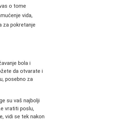
 vas o tome
zamućenje vida,
ća za pokretanje
avanje bola i
žete da otvarate i
ju, posebno za
e su vaš najbolji
e vratiti poslu,
, vidi se tek nakon