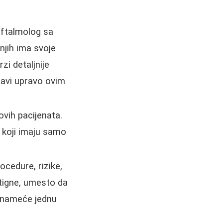
oftalmolog sa
 njih ima svoje
zi detaljnije
 bavi upravo ovim
hovih pacijenata.
a koji imaju samo
ocedure, rizike,
igne, umesto da
i nameće jednu