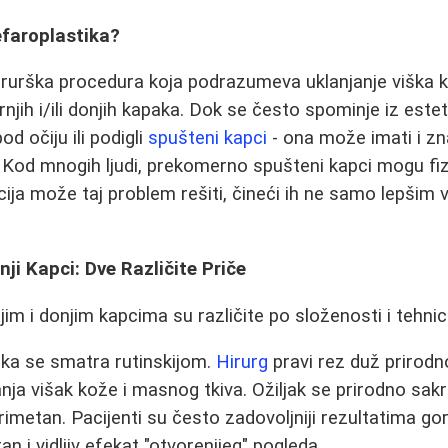
efaroplastika?
hirurška procedura koja podrazumeva uklanjanje viška k
jih i/ili donjih kapaka. Dok se često spominje iz estet
pod očiju ili podigli
spušteni kapci
- ona može imati i z
 Kod mnogih ljudi, prekomerno spušteni kapci mogu fiz
cija može taj problem rešiti, čineći ih ne samo lepšim v
nji Kapci: Dve Različite Priče
jim i donjim kapcima su različite po složenosti i tehnici
ika se smatra rutinskijom.
Hirurg
pravi rez duž prirod
anja višak kože i masnog tkiva. Ožiljak se prirodno sakr
imetan. Pacijenti su često zadovoljniji rezultatima gor
an i vidljiv efekat "otvorenijeg" pogleda.