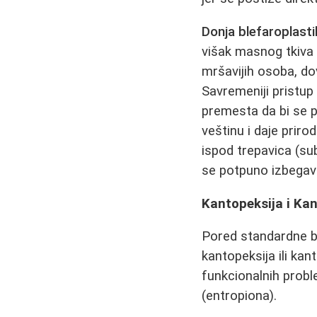
Donja blefaroplast
višak masnog tkiva 
mršavijih osoba, dov
Savremeniji prist
premesta da bi se p
veštinu i daje priro
ispod trepavica (sub
se potpuno izbegava 
Kantopeksija i Kan
Pored standardne bl
kantopeksija ili kan
funkcionalnih probl
(entropiona).