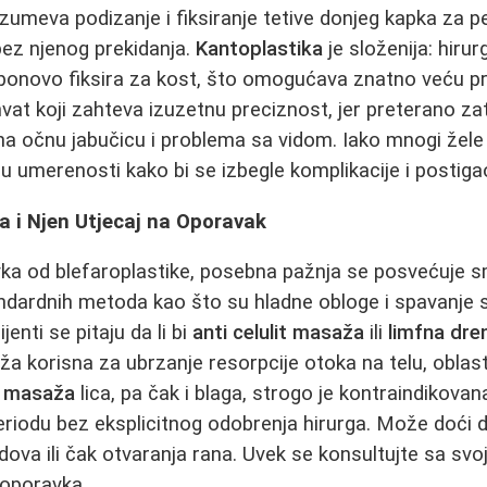
umeva podizanje i fiksiranje tetive donjeg kapka za pe
bez njenog prekidanja.
Kantoplastika
je složenija: hiru
 i ponovo fiksira za kost, što omogućava znatno veću 
hvat koji zahteva izuzetnu preciznost, jer preterano 
 na očnu jabučicu i problema sa vidom. Iako mnogi žele
e u umerenosti kako bi se izbegle komplikacije i postiga
a i Njen Utjecaj na Oporavak
a od blefaroplastike, posebna pažnja se posvećuje s
ndardnih metoda kao što su hladne obloge i spavanje 
jenti se pitaju da li bi
anti celulit masaža
ili
limfna dre
ža korisna za ubrzanje resorpcije otoka na telu, oblast
a
masaža
lica, pa čak i blaga, strogo je kontraindikov
riodu bez eksplicitnog odobrenja hirurga. Može doći d
dova ili čak otvaranja rana. Uvek se konsultujte sa sv
oporavka.