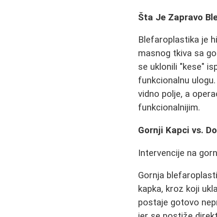
Šta Je Zapravo Bl
Blefaroplastika je 
masnog tkiva sa gorn
se uklonili "kese" is
funkcionalnu ulogu.
vidno polje, a opera
funkcionalnijim.
Gornji Kapci vs. Do
Intervencije na gorn
Gornja blefaroplast
kapka, kroz koji ukl
postaje gotovo nepr
jer se postiže direkt