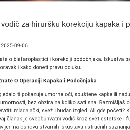
vodič za hiruršku korekciju kapaka i
2025-09-06
te o blefaroplastici i korekciji podočnjaka. Iskustva p
poravak i kako doneti pravu odluku.
Znate O Operaciji Kapaka i Podočnjaka
gledalo ti pokazuje umorne oči, spuštene kapke ili nad
e umornosti, bez obzira na koliko sati sna. Razmišljaš o
 vratiti mladalački, svež i budan izgled. Ali gde početi? 
vaj članak je sveobuhvatni vodič kroz svet estetske i 
ravljen na osnovu stvarnih iskustava i stručnih saznanja