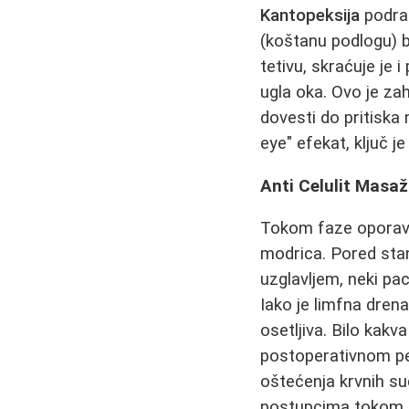
Kantopeksija
podraz
(koštanu podlogu) 
tetivu, skraćuje je
ugla oka. Ovo je za
dovesti do pritiska
eye" efekat, ključ j
Anti Celulit Masaž
Tokom faze oporavk
modrica. Pored sta
uzglavljem, neki paci
Iako je limfna drena
osetljiva. Bilo kakv
postoperativnom pe
oštećenja krvnih su
postupcima tokom 