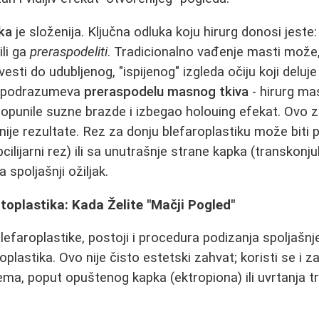
ika
je složenija. Ključna odluka koju hirurg donosi jeste:
ili ga
preraspodeliti
. Tradicionalno vađenje masti može
esti do udubljenog, "ispijenog" izgleda očiju koji deluje
up podrazumeva
preraspodelu masnog tkiva
- hirurg mas
opunile suzne brazde i izbegao holouing efekat. Ovo 
dnije rezultate. Rez za donju blefaroplastiku može biti
cilijarni rez) ili sa unutrašnje strane kapka (transkonju
spoljašnji ožiljak.
toplastika: Kada Želite "Mačji Pogled"
efaroplastike, postoji i procedura podizanja spoljašnj
toplastika. Ovo nije čisto estetski zahvat; koristi se i z
ema, poput opuštenog kapka (ektropiona) ili uvrtanja t