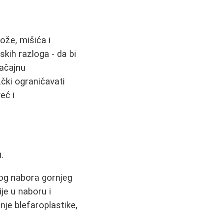
ože, mišića i
skih razloga - da bi
načajnu
čki ograničavati
eć i
.
nog nabora gornjeg
ije u naboru i
nje blefaroplastike,