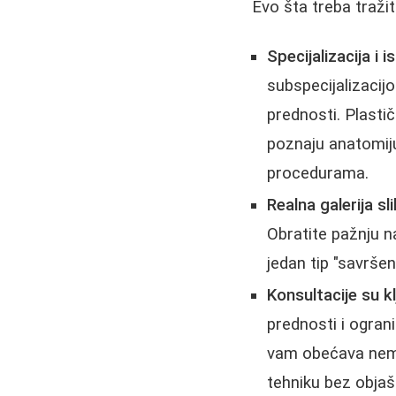
Evo šta treba tražiti
Specijalizacija i i
subspecijalizacijo
prednosti. Plastič
poznaju anatomiju 
procedurama.
Realna galerija sli
Obratite pažnju n
jedan tip "savršen
Konsultacije su kl
prednosti i ogran
vam obećava nemo
tehniku bez objaš