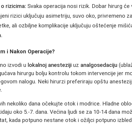
o rizicima:
Svaka operacija nosi rizik. Dobar hirurg će
jeni rizici uključuju asimetriju, suvo oko, privremeno 
tke, ali ozbiljne komplikacije uključuju oštećenje miši
a.
om i Nakon Operacije?
no izvodi u
lokalnoj anesteziji
uz
analgosedaciju
(ublaž
ućava hirurgu bolju kontrolu tokom intervencije jer mo
egovom nalogu. Neki hirurzi preferiraju opštu anestezi
.
vih nekoliko dana očekujte otok i modrice. Hladne oblog
skidaju oko 5.-7. dana. Većina ljudi se za 10-14 dana mož
at, kada potpuno nestane otok i ožiljci potpuno izblede