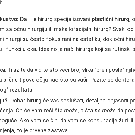
:
skustvo:
Da li je hirurg specijalizovani
plastični hirurg
, 
m za očnu hirurgiju ili maksilofacijalni hirurg? Svaki od
ni hirurgi su često fokusirani na estetiku, dok očni hirur
i funkciju oka. Idealno je naći hirurga koji se rutinski
ka:
Tražite da vidite što veći broj slika "pre i posle" nji
a slične tipove očiju kao što su vaši. Pazite se doktor
og" rezultata.
juč:
Dobar hirurg će vas saslušati, detaljno objasniti pr
ičenja. On će vam reći šta
može
, a šta
ne može
da post
guće. Ako vam se čini da vam se konsultacije žuri il
njenja, to je crvena zastava.