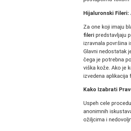
Hijaluronski Fileri:
Za one koji imaju bl
fileri
predstavljaju p
izravnala površina 
Glavni nedostatak j
čega je potrebna po
viška kože. Ako je k
izvedena aplikacija 
Kako Izabrati Pravo
Uspeh cele procedur
anonimnih iskustava
ožiljcima i nedovol