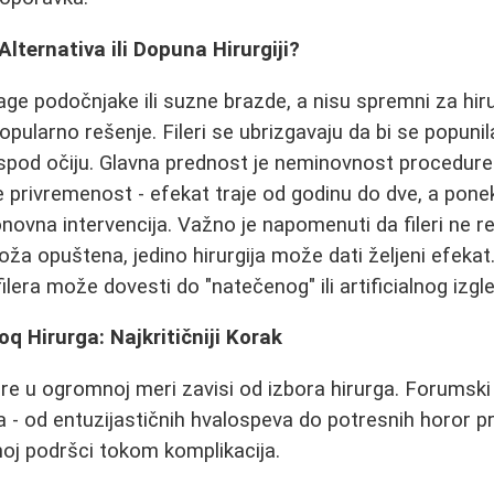
 Alternativa ili Dopuna Hirurgiji?
age podočnjake ili suzne brazde, a nisu spremni za hiru
opularno rešenje. Fileri se ubrizgavaju da bi se popunila
ispod očiju. Glavna prednost je neminovnost procedure
e privremenost - efekat traje od godinu do dve, a pone
novna intervencija. Važno je napomenuti da fileri ne 
oža opuštena, jedino hirurgija može dati željeni efekat
filera može dovesti do "natečenog" ili artificialnog izgl
q Hirurga: Najkritičniji Korak
e u ogromnoj meri zavisi od izbora hirurga. Forumski
 - od entuzijastičnih hvalospeva do potresnih horor pri
jnoj podršci tokom komplikacija.