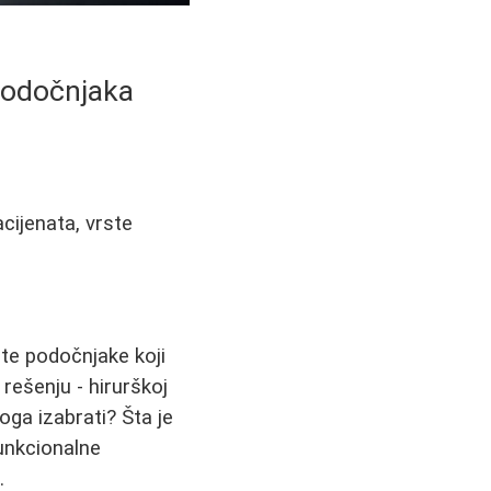
 podočnjaka
acijenata, vrste
ute podočnjake koji
 rešenju - hirurškoj
Koga izabrati? Šta je
funkcionalne
.