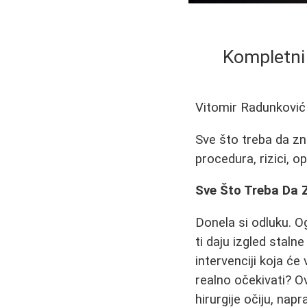
Kompletni 
Vitomir Radunković
Sve što treba da zna
procedura, rizici, o
Sve Što Treba Da 
Donela si odluku. O
ti daju izgled staln
intervenciji koja će
realno očekivati? O
hirurgije očiju, nap