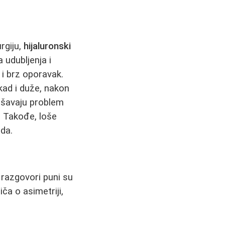
rgiju,
hijaluronski
 udubljenja i
 i brz oporavak.
kad i duže, nakon
rešavaju problem
. Takođe, loše
eda.
 razgovori puni su
ča o asimetriji,