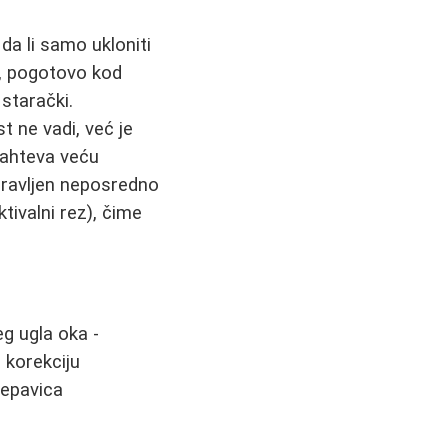
 da li samo ukloniti
, pogotovo kod
 starački.
t ne vadi, već je
zahteva veću
 pravljen neposredno
ktivalni rez), čime
eg ugla oka -
a korekciju
repavica