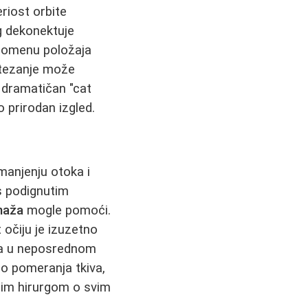
riost orbite
rg dekonektuje
promenu položaja
zatezanje može
 dramatičan "cat
o prirodan izgled.
manjenju otoka i
s podignutim
naža
mogle pomoći.
 očiju je izuzetno
ana u neposrednom
o pomeranja tkiva,
ojim hirurgom o svim