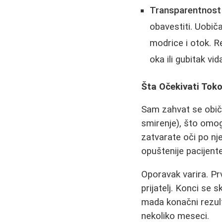
Transparentnost 
obavestiti. Uobiča
modrice i otok. Re
oka ili gubitak vid
Šta Očekivati Tok
Sam zahvat se obič
smirenje), što omog
zatvarate oči po nj
opuštenije pacijente
Oporavak varira. Pr
prijatelj. Konci se 
mada konačni rezult
nekoliko meseci.