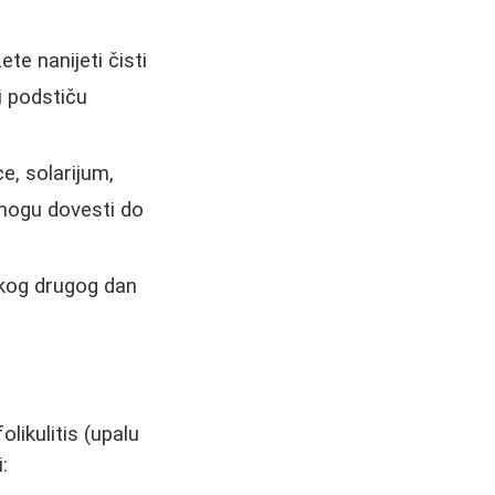
e nanijeti čisti
i podstiču
e, solarijum,
 mogu dovesti do
akog drugog dan
olikulitis (upalu
: