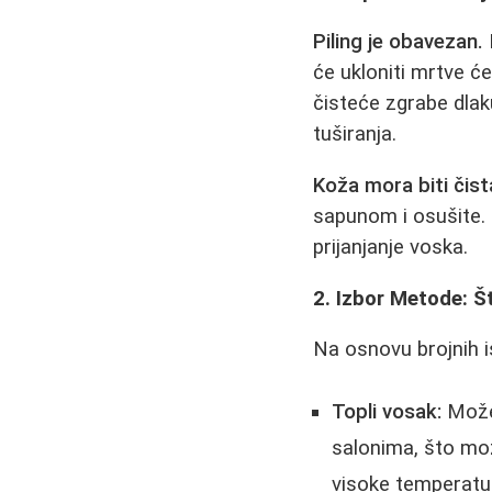
Piling je obavezan.
D
će ukloniti mrtve ćel
čisteće zgrabe dlaku
tuširanja.
Koža mora biti čist
sapunom i osušite. I
prijanjanje voska.
2. Izbor Metode: Št
Na osnovu brojnih i
Topli vosak:
Može 
salonima, što mož
visoke temperatur