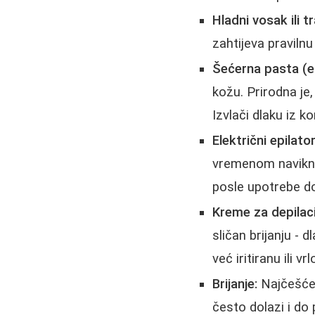
Hladni vosak ili t
zahtijeva pravilnu
Šećerna pasta (eg
kožu. Prirodna je
Izvlači dlaku iz ko
Električni epilator
vremenom navikne.
posle upotrebe do
Kreme za depilaci
sličan brijanju - 
već iritiranu ili vr
Brijanje:
Najčešć
često dolazi i do p