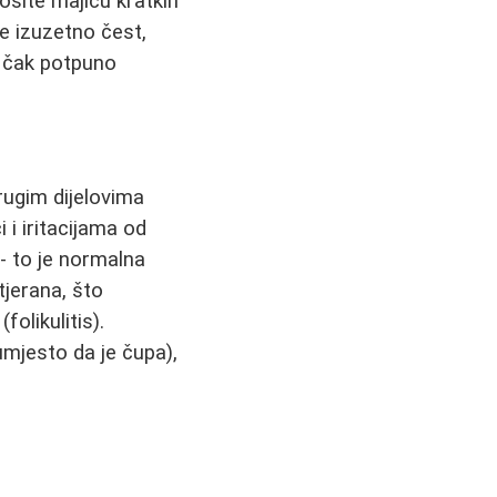
osite majicu kratkih
e izuzetno čest,
i čak potpuno
rugim dijelovima
i i iritacijama od
- to je normalna
tjerana, što
folikulitis).
umjesto da je čupa),