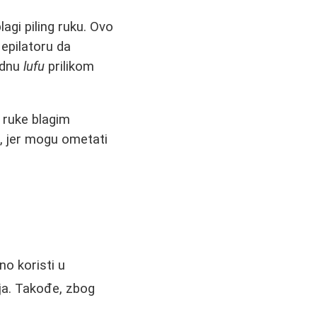
lagi piling ruku. Ovo
 epilatoru da
rodnu
lufu
prilikom
e ruke blagim
a, jer mogu ometati
no koristi u
ija. Takođe, zbog