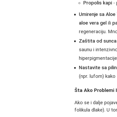
Propolis kapi
- 
Umirenje sa Aloe
aloe vera gel
ili
p
regeneraciju. Mno
Zaštita od sunca 
saunu i intenzivn
hiperpigmentacije
Nastavite sa pili
(npr. lufom) kako 
Šta Ako Problemi 
Ako se i dalje pojav
folikula dlake). U 