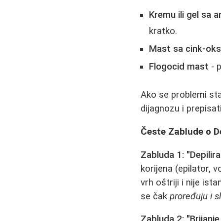
Kremu ili gel sa a
kratko.
Mast sa cink-ok
Flogocid mast
- p
Ako se problemi sta
dijagnozu i prepisat
Česte Zablude o De
Zabluda 1: "Depilira
korijena (epilator,
vrh oštriji i nije 
se čak
proređuju i s
Zabluda 2: "Brijanje