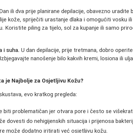
an ili dva prije planirane depilacije, obavezno uradite b
ije kože, spriječiti urastanje dlaka i omogućiti vosku ili
. Koristite piling za tijelo, sol za kupanje ili samo pri
a i suha.
U dan depilacije, prije tretmana, dobro operit
zbjegavajte nanošenje bilo kakvih kremi, losiona ili ulj
a je Najbolje za Osjetljivu Kožu?
skustava, evo kratkog pregleda:
biti problematičan jer otvara pore i često se višekrat
e dovesti do nehigijenskih situacija i prijenosa bakter
e može dodatno iritirati već osjetljivu kožu.