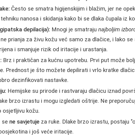
rake:
Često se smatra higijenskijim i blažim, jer ne op
 tehniku nanosa i skidanja kako bi se dlaka čupala iz ko
ipatska depilacija):
Mnogi je smatraju
najboljim izbo
, ne prianja za živu kožu već samo za dlačice, i lako s
rijena i smanjuje rizik od iritacije i urastanja.
:
Brz i praktičan za kućnu upotrebu. Prvi put može bolje
 Prednost je što možete depilirati i vrlo kratke dlači
bro dezinfikovati nastavke.
ju:
Hemijske su prirode i rastvaraju dlačicu iznad povr
dlake brzo izrastu i mogu izgledati oštrije. Ne preporuč
lo osjetljivu kožu.
e se
ne savjetuje
za ruke. Dlake brzo izrastu, postaju "o
osjekotina i još veće iritacije.