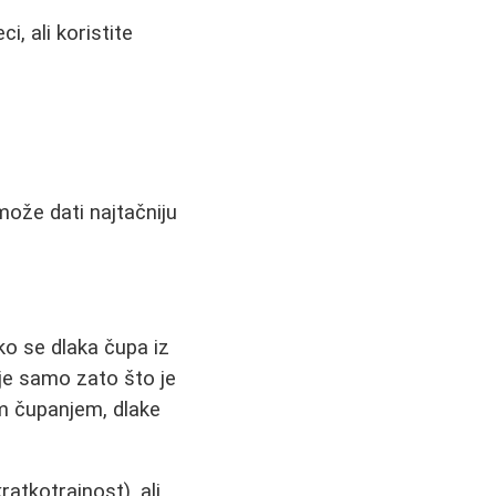
, ali koristite
može dati najtačniju
ko se dlaka čupa iz
ije samo zato što je
im čupanjem, dlake
ratkotrajnost), ali