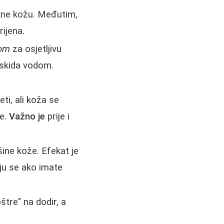
ekne kožu. Međutim,
rijena.
rom
za osjetljivu
e skida vodom.
ti, ali koža se
ce.
Važno je
prije i
šine kože. Efekat je
uju se ako imate
štre" na dodir, a