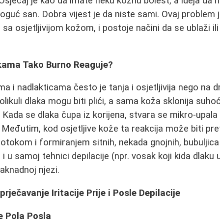
sjećaj je kao da imate neku kožnu bolest, a ideja da n
guć san. Dobra vijest je da niste sami. Ovaj problem j
a osjetljivijom kožom, i postoje načini da se ublaži il
kama Tako Burno Reaguje?
a i nadlakticama često je tanja i osjetljivija nego na d
olikuli dlaka mogu biti plići, a sama koža sklonija suhoć
Kada se dlaka čupa iz korijena, stvara se mikro-upala 
 Međutim, kod osjetljive kože ta reakcija može biti pre
 otokom i formiranjem sitnih, nekada gnojnih, bubuljica (
 u samoj tehnici depilacije (npr. vosak koji kida dlaku 
 naknadnoj njezi.
prječavanje Iritacije Prije i Posle Depilacije
e Pola Posla