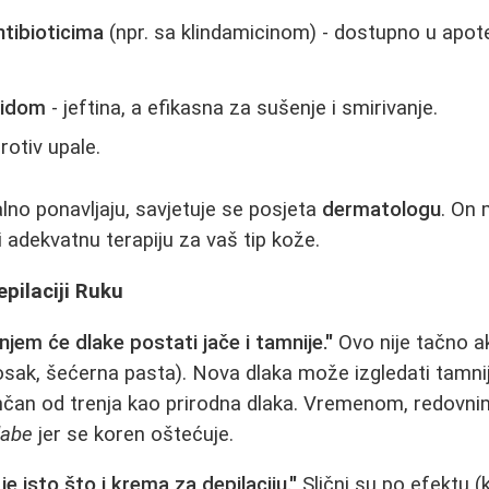
ntibioticima
(npr. sa klindamicinom) - dostupno u apoteci
sidom
- jeftina, a efikasna za sušenje i smirivanje.
rotiv upale.
lno ponavljaju, savjetuje se posjeta
dermatologu
. On 
i adekvatnu terapiju za vaš tip kože.
pilaciji Ruku
njem će dlake postati jače i tamnije."
Ovo nije tačno a
 vosak, šećerna pasta). Nova dlaka može izgledati tamn
istančan od trenja kao prirodna dlaka. Vremenom, redovn
labe
jer se koren oštećuje.
 je isto što i krema za depilaciju."
Slični su po efektu (k