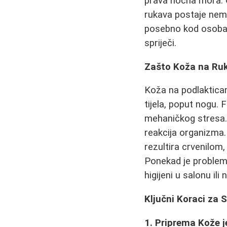
prava noćna mora. O
rukava postaje nemo
posebno kod osoba s
spriječi.
Zašto Koža na Ru
Koža na podlakticam
tijela, poput nogu. F
mehaničkog stresa. 
reakcija organizma.
rezultira crvenilom,
Ponekad je problem i
higijeni u salonu ili
Ključni Koraci za S
1. Priprema Kože j