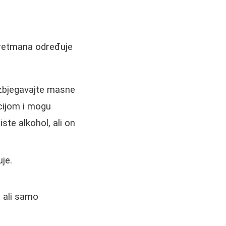
tretmana određuje
 izbjegavajte masne
cijom i mogu
iste alkohol, ali on
uje.
, ali samo