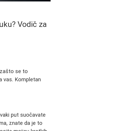
 Ruku? Vodič za
e zašto se to
za vas. Kompletan
 svaki put suočavate
ma, znate da je to