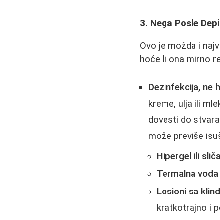
3. Nega Posle Depil
Ovo je možda i naj
hoće li ona mirno rea
Dezinfekcija, ne 
kreme, ulja ili ml
dovesti do stvara
može previše isuši
Hipergel ili sli
Termalna voda 
Losioni sa kli
kratkotrajno i 