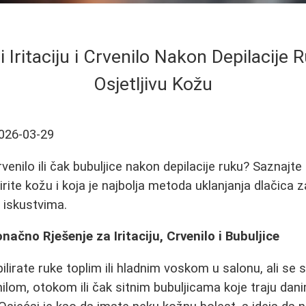
i Iritaciju i Crvenilo Nakon Depilacije
Osjetljivu Kožu
026-03-29
crvenilo ili čak bubuljice nakon depilacije ruku? Saznajt
rite kožu i koja je najbolja metoda uklanjanja dlačica 
i iskustvima.
načno Rješenje za Iritaciju, Crvenilo i Bubuljice
ilirate ruke toplim ili hladnim voskom u salonu, ali se
lom, otokom ili čak sitnim bubuljicama koje traju dani