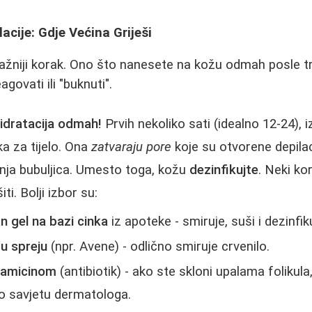
acije: Gdje Većina Griješi
važniji korak. Ono što nanesete na kožu odmah posle 
govati ili "buknuti".
hidratacija odmah!
Prvih nekoliko sati (idealno 12-24),
eka za tijelo. Ona
zatvaraju pore
koje su otvorene depila
nja bubuljica. Umesto toga, kožu
dezinfikujte
. Neki kor
ti. Bolji izbor su:
čan gel na bazi cinka
iz apoteke - smiruje, suši i dezinfik
u spreju
(npr. Avene) - odlično smiruje crvenilo.
ndamicinom
(antibiotik) - ako ste skloni upalama folikula
po savjetu dermatologa.