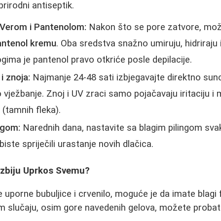
prirodni antiseptik.
 Verom i Pantenolom:
Nakon što se pore zatvore, možet
antenol kremu
. Oba sredstva snažno umiruju, hidriraju 
gima je pantenol pravo otkriće posle depilacije.
i znoja:
Najmanje 24-48 sati izbjegavajte direktno sunc
o vježbanje. Znoj i UV zraci samo pojačavaju iritaciju i
 (tamnih fleka).
ngom:
Narednih dana, nastavite sa blagim pilingom sv
biste spriječili urastanje novih dlačica.
Izbiju Uprkos Svemu?
e uporne bubuljice i crvenilo, moguće je da imate blagi f
tom slučaju, osim gore navedenih gelova, možete probati