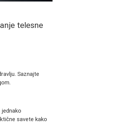
anje telesne
ravlju. Saznajte
ngom.
i jednako
aktične savete kako