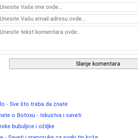
Slanje komentara
elo - Sve što treba da znate
nate o Botoxu - Iskustva i saveti
ke bubuljice i ožiljke
ice - Saveti i preporuke za svaki tip kože