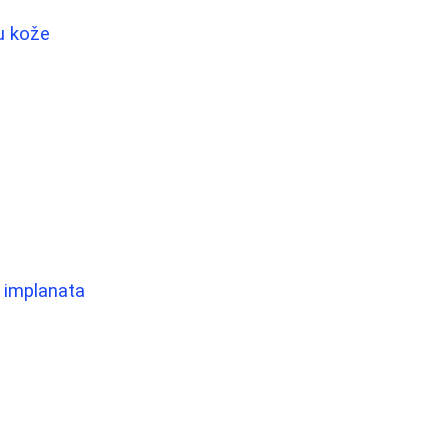
nu kože
o implanata