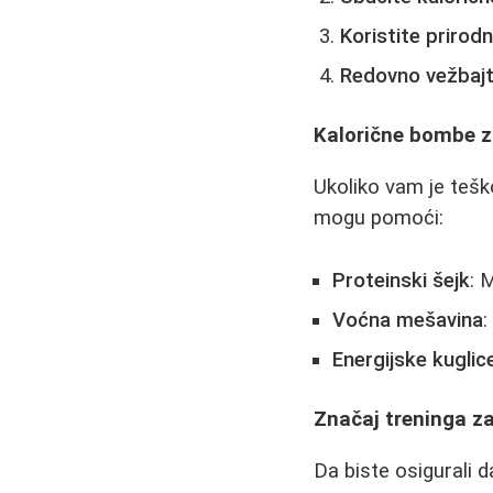
Koristite prirod
Redovno vežbaj
Kalorične bombe z
Ukoliko vam je tešk
mogu pomoći:
Proteinski šejk
: 
Voćna mešavina
:
Energijske kuglic
Značaj treninga za
Da biste osigurali 