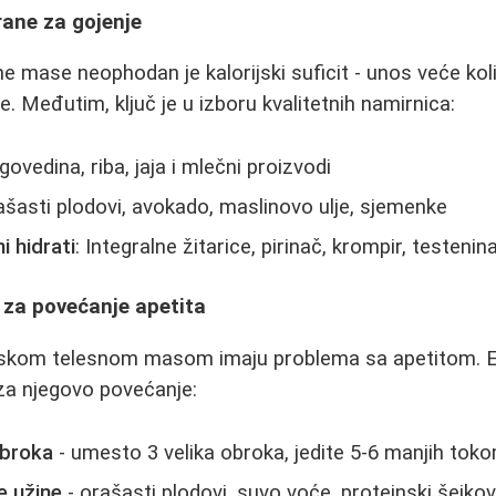
rane za gojenje
e mase neophodan je kalorijski suficit - unos veće koli
e. Međutim, ključ je u izboru kvalitetnih namirnica:
, govedina, riba, jaja i mlečni proizvodi
ašasti plodovi, avokado, maslinovo ulje, sjemenke
i hidrati
: Integralne žitarice, pirinač, krompir, testenin
e za povećanje apetita
skom telesnom masom imaju problema sa apetitom. E
a njegovo povećanje:
obroka
- umesto 3 velika obroka, jedite 5-6 manjih tok
e užine
- orašasti plodovi, suvo voće, proteinski šejkov