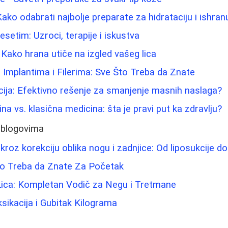
ako odabrati najbolje preparate za hidrataciju i ishra
esetim: Uzroci, terapije i iskustva
: Kako hrana utiče na izgled vašeg lica
 Implantima i Filerima: Sve Što Treba da Znate
cija: Efektivno rešenje za smanjenje masnih naslaga?
na vs. klasična medicina: šta je pravi put ka zdravlju?
 blogovima
roz korekciju oblika nogu i zadnjice: Od liposukcije d
Što Treba da Znate Za Početak
Lica: Kompletan Vodič za Negu i Tretmane
ksikacija i Gubitak Kilograma