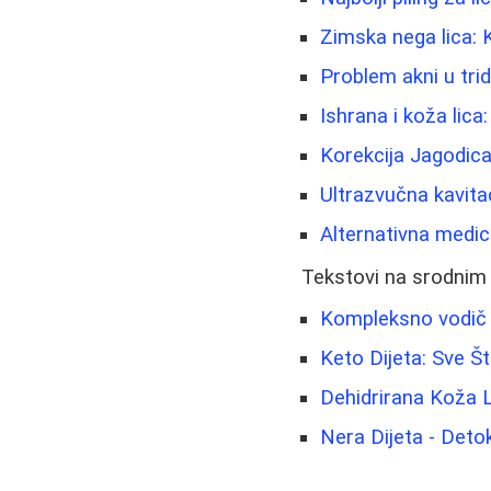
Zimska nega lica: K
Problem akni u trid
Ishrana i koža lica
Korekcija Jagodica
Ultrazvučna kavita
Alternativna medici
Tekstovi na srodnim
Kompleksno vodič k
Keto Dijeta: Sve 
Dehidrirana Koža 
Nera Dijeta - Deto