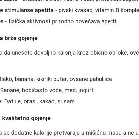
ne stimulanse apetita
- pivski kvasac, vitamin B kompl
te
- fizička aktivnost prirodno povećava apetit
a brže gojenje
o da unesete dovoljno kalorija kroz obične obroke, ov
Mleko, banana, kikiriki puter, ovsene pahuljice
 Banane, bobičasto voće, med, jogurt
e
: Datule, orasi, kakao, susam
 kvalitetno gojenje
da se dodatne kalorije pretvaraju u mišićnu masu a ne 