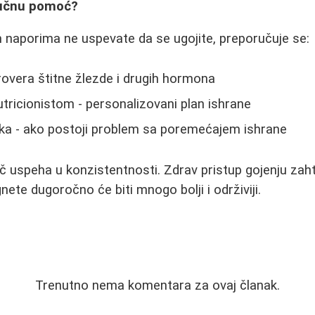
ručnu pomoć?
 naporima ne uspevate da se ugojite, preporučuje se:
rovera štitne žlezde i drugih hormona
tricionistom - personalizovani plan ishrane
ka - ako postoji problem sa poremećajem ishrane
uč uspeha u konzistentnosti. Zdrav pristup gojenju zaht
gnete dugoročno će biti mnogo bolji i održiviji.
Trenutno nema komentara za ovaj članak.