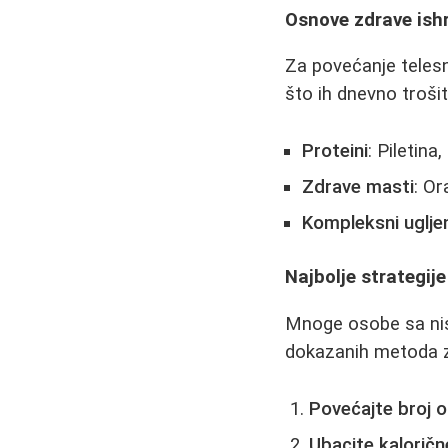
Osnove zdrave ish
Za povećanje telesn
što ih dnevno trošit
Proteini
: Piletina
Zdrave masti
: Or
Kompleksni ugljen
Najbolje strategij
Mnoge osobe sa ni
dokazanih metoda z
Povećajte broj 
Ubacite kaloričn