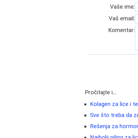
Vaše ime:
Vaš email:
Komentar:
Pročitajte i...
Kolagen za lice i t
Sve što treba da z
Rešenja za hormons
Najbolji piling za l