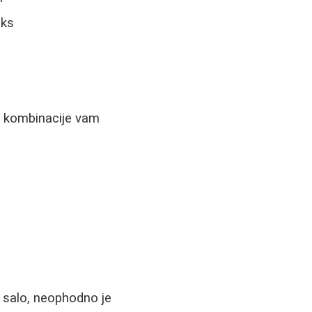
eks
e kombinacije vam
u salo, neophodno je