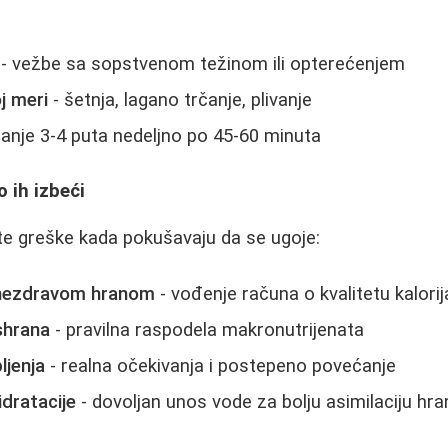
- vežbe sa sopstvenom težinom ili opterećenjem
j meri
- šetnja, lagano trčanje, plivanje
anje 3-4 puta nedeljno po 45-60 minuta
 ih izbeći
ste greške kada pokušavaju da se ugoje:
 nezdravom hranom
- vođenje računa o kvalitetu kalorij
shrana
- pravilna raspodela makronutrijenata
ljenja
- realna očekivanja i postepeno povećanje
dratacije
- dovoljan unos vode za bolju asimilaciju hra