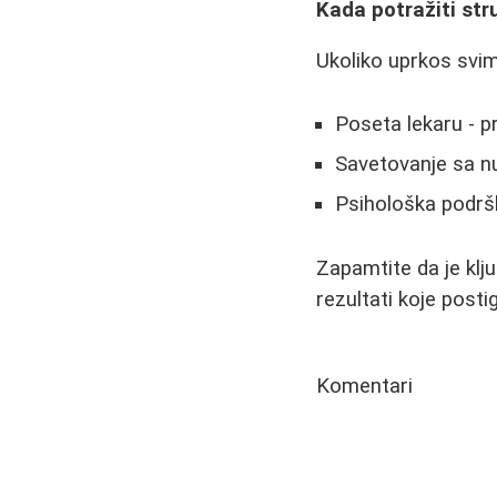
Kada potražiti st
Ukoliko uprkos svim
Poseta lekaru - p
Savetovanje sa nu
Psihološka podrš
Zapamtite da je klj
rezultati koje posti
Komentari