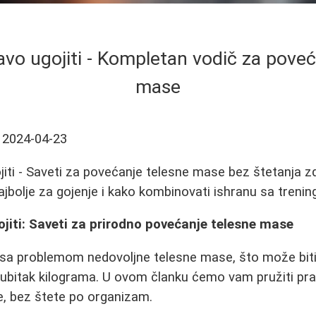
avo ugojiti - Kompletan vodič za poveć
mase
2024-04-23
iti - Saveti za povećanje telesne mase bez štetanja zd
ajbolje za gojenje i kako kombinovati ishranu sa treni
jiti: Saveti za prirodno povećanje telesne mase
e sa problemom nedovoljne telesne mase, što može bit
 gubitak kilograma. U ovom članku ćemo vam pružiti pr
e, bez štete po organizam.