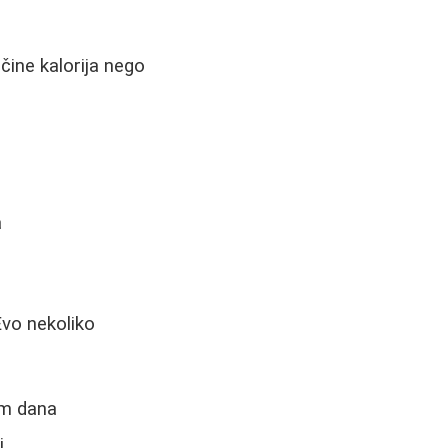
čine kalorija nego
a
vo nekoliko
om dana
i