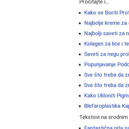
Pročitajte i...
Kako se Boriti Prot
Najbolje kreme za o
Najbolji saveti za 
Kolagen za lice i t
Saveti za negu pro
Popunjavanje Podoč
Sve što treba da zn
Sve što treba da z
Kako Ukloniti Pigme
Blefaroplastika Ka
Tekstovi na srodnim
Fantastična pita 