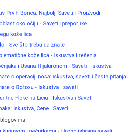
iv Prvih Borica: Najbolji Saveti i Proizvodi
blast oko očiju - Saveti i preporuke
negu kože lica
elo - Sve što treba da znate
blematične kože lica - Iskustva i rešenja
njaka i Usana Hijaluronom - Saveti i Iskustva
ate o operaciji nosa: iskustva, saveti i česta pitanja
nate o Botoxu - Iskustva i saveti
ntne Fleke na Liciu - Iskustva i Saveti
paka: Iskustva, Cene i Saveti
 blogovima
sa kupusom i pečurkama - Hrono ishrana saveti