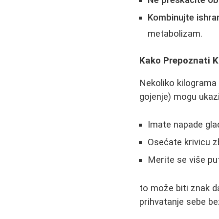
Ne preskačite o
Kombinujte ishra
metabolizam.
Kako Prepoznati K
Nekoliko kilograma v
gojenje) mogu ukazi
Imate napade glad
Osećate krivicu z
Merite se više pu
to može biti znak 
prihvatanje sebe be