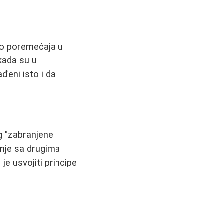
do poremećaja u
kada su u
đeni isto i da
g "zabranjene
enje sa drugima
je usvojiti principe