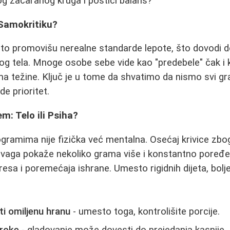
tog začaranog kruga i postići balans?
Samokritiku?
esto promovišu nerealne standarde lepote, što dovodi 
og tela. Mnoge osobe sebe vide kao "predebele" čak i 
 težine. Ključ je u tome da shvatimo da nismo svi gra
de prioritet.
m: Telo ili Psiha?
ogramima nije fizička već mentalna. Osećaj krivice zbo
a vaga pokaže nekoliko grama više i konstantno poređ
sa i poremećaja ishrane. Umesto rigidnih dijeta, bolje 
i omiljenu hranu
- umesto toga, kontrolišite porcije.