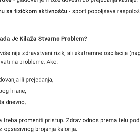
broke
- gladovanje može dovesti do prejedanja kasnije.
nu sa fizičkom aktivnošću
- sport poboljšava raspolož
ada Je Kilaža Stvarno Problem?
iše nije zdravstveni rizik, ali ekstremne oscilacije (nag
vati na probleme. Ako:
ovanja ili prejedanja,
bog hrane,
ta dnevno,
da treba promeniti pristup. Zdrav odnos prema telu p
z opsesivnog brojanja kalorija.