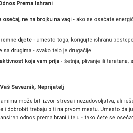
 Odnos Prema Ishrani
a osećaj, ne na brojku na vagi
- ako se osećate energič
tremne dijete
- umesto toga, korigujte ishranu postep
e sa drugima
- svako telo je drugačije.
 aktivnost koja vam prija
- šetnja, plivanje ili teretana,
 Vaš Saveznik, Neprijatelj
amima može biti izvor stresa i nezadovoljstva, ali reše
e i dobrobit trebaju biti na prvom mestu. Umesto da ju
lansiran odnos prema hrani i telu - tako ćete se osećati b