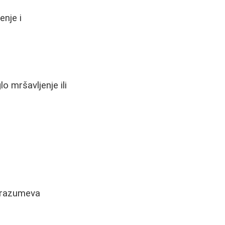
enje i
lo mršavljenje ili
odrazumeva