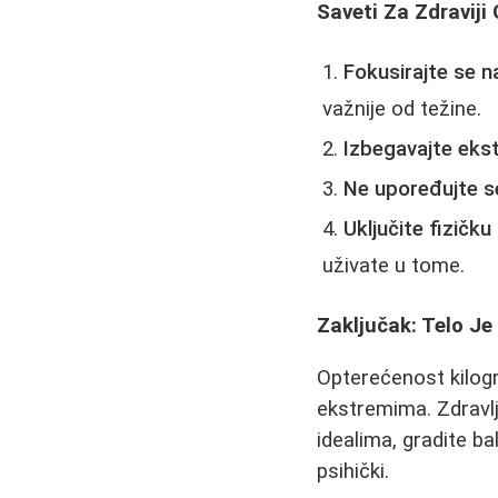
Saveti Za Zdraviji
Fokusirajte se n
važnije od težine.
Izbegavajte eks
Ne upoređujte s
Uključite fizičku
uživate u tome.
Zaključak: Telo Je
Opterećenost kilogr
ekstremima. Zdravlj
idealima, gradite ba
psihički.