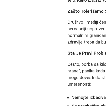
telu. Kako izaći iz 
Zašto Tolerišemo 
Društvo i mediji č
percepciji sopstven
normalnim granicama
zdravlje treba da bu
Šta Je Pravi Proble
Često, borba sa kil
hrane", panika kad
mogu dovesti do stre
umerenosti:
Nemojte izbacivat