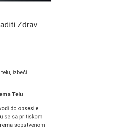
aditi Zdrav
telu, izbeći
rema Telu
odi do opsesije
ju se sa pritiskom
s prema sopstvenom