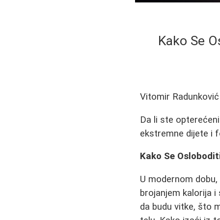
Kako Se Os
Vitomir Radunković
Da li ste opterećen
ekstremne dijete i f
Kako Se Oslobodit
U modernom dobu, d
brojanjem kalorija 
da budu vitke, što