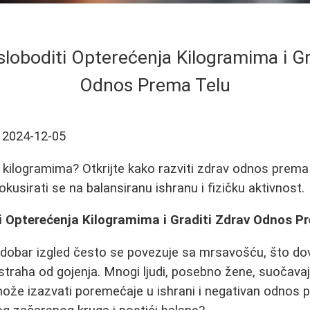
loboditi Opterećenja Kilogramima i Gr
Odnos Prema Telu
2024-12-05
i kilogramima? Otkrijte kako razviti zdrav odnos prema 
okusirati se na balansiranu ishranu i fizičku aktivnost.
i Opterećenja Kilogramima i Graditi Zdrav Odnos P
obar izgled često se povezuje sa mrsavošću, što dov
i straha od gojenja. Mnogi ljudi, posebno žene, suočava
 može izazvati poremećaje u ishrani i negativan odno