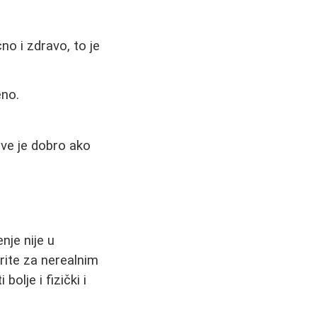
no i zdravo, to je
eno.
 sve je dobro ako
nje nije u
rite za nerealnim
olje i fizički i