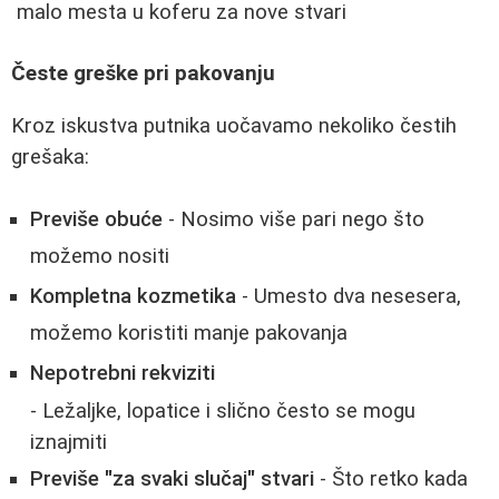
malo mesta u koferu za nove stvari
Česte greške pri pakovanju
Kroz iskustva putnika uočavamo nekoliko čestih
grešaka:
Previše obuće
- Nosimo više pari nego što
možemo nositi
Kompletna kozmetika
- Umesto dva nesesera,
možemo koristiti manje pakovanja
Nepotrebni rekviziti
- Ležaljke, lopatice i slično često se mogu
iznajmiti
Previše "za svaki slučaj" stvari
- Što retko kada