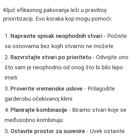
Ključ efikasnog pakovanja leži u pravilnoj
prioritizaciji. Evo koraka koji mogu pomoći:
Napravite spisak neophodnih stvari
- Počnite
sa osnovama bez kojih stvarno ne možete
Razvrstajte stvari po prioritetu
- Odvojite ono
što vam je neophodno od onog što bi bilo lepo
imati
Proverite vremenske uslove
- Prilagodite
garderobu očekivanoj klimi
Planirajte kombinacije
- Biramo stvari koje se
međusobno kombinuju
Ostavite prostor za suvenire
- Uvek ostavite