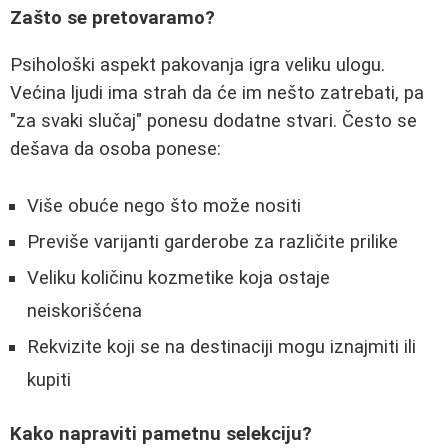
Zašto se pretovaramo?
Psihološki aspekt pakovanja igra veliku ulogu.
Većina ljudi ima strah da će im nešto zatrebati, pa
"za svaki slučaj" ponesu dodatne stvari. Često se
dešava da osoba ponese:
Više obuće nego što može nositi
Previše varijanti garderobe za različite prilike
Veliku količinu kozmetike koja ostaje
neiskorišćena
Rekvizite koji se na destinaciji mogu iznajmiti ili
kupiti
Kako napraviti pametnu selekciju?