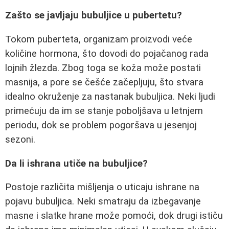
Zašto se javljaju bubuljice u pubertetu?
Tokom puberteta, organizam proizvodi veće
količine hormona, što dovodi do pojačanog rada
lojnih žlezda. Zbog toga se koža može postati
masnija, a pore se češće začepljuju, što stvara
idealno okruženje za nastanak bubuljica. Neki ljudi
primećuju da im se stanje poboljšava u letnjem
periodu, dok se problem pogoršava u jesenjoj
sezoni.
Da li ishrana utiče na bubuljice?
Postoje različita mišljenja o uticaju ishrane na
pojavu bubuljica. Neki smatraju da izbegavanje
masne i slatke hrane može pomoći, dok drugi ističu