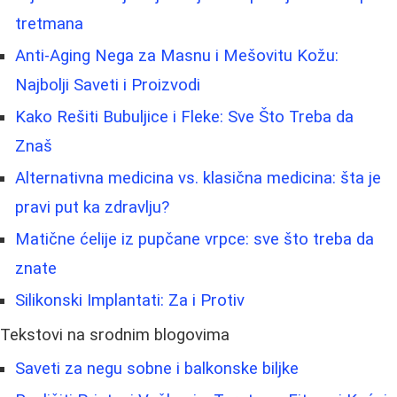
tretmana
Anti-Aging Nega za Masnu i Mešovitu Kožu:
Najbolji Saveti i Proizvodi
Kako Rešiti Bubuljice i Fleke: Sve Što Treba da
Znaš
Alternativna medicina vs. klasična medicina: šta je
pravi put ka zdravlju?
Matične ćelije iz pupčane vrpce: sve što treba da
znate
Silikonski Implantati: Za i Protiv
Tekstovi na srodnim blogovima
Saveti za negu sobne i balkonske biljke