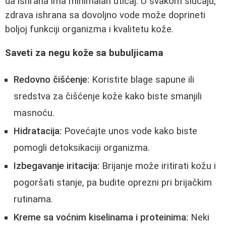
da ishrana ima minimalan uticaj. U svakom slučaju,
zdrava ishrana sa dovoljno vode može doprineti
boljoj funkciji organizma i kvalitetu kože.
Saveti za negu kože sa bubuljicama
Redovno čišćenje:
Koristite blage sapune ili
sredstva za čišćenje kože kako biste smanjili
masnoću.
Hidratacija:
Povećajte unos vode kako biste
pomogli detoksikaciji organizma.
Izbegavanje iritacija:
Brijanje može iritirati kožu i
pogoršati stanje, pa budite oprezni pri brijačkim
rutinama.
Kreme sa voćnim kiselinama i proteinima:
Neki