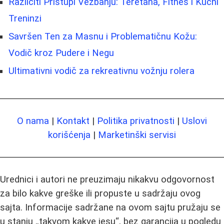
Različiti Pristupi Vežbanju: Teretana, Fitnes i Kućni
Treninzi
Savršen Ten za Masnu i Problematičnu Kožu:
Vodič kroz Pudere i Negu
Ultimativni vodič za rekreativnu vožnju rolera
O nama
|
Kontakt
|
Politika privatnosti
|
Uslovi
korišćenja
|
Marketinški servisi
Urednici i autori ne preuzimaju nikakvu odgovornost
za bilo kakve greške ili propuste u sadržaju ovog
sajta. Informacije sadržane na ovom sajtu pružaju se
u stanju „takvom kakve jesu“, bez garancija u pogledu