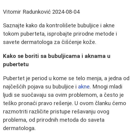
Vitomir Radunković
2024-08-04
Saznajte kako da kontrolišete bubuljice i akne
tokom puberteta, isprobajte prirodne metode i
savete dermatologa za čišćenje kože.
Kako se boriti sa bubuljicama i aknama u
pubertetu
Pubertet je period u kome se telo menja, a jedna od
najčešćih pojava su bubuljice i
akne
. Mnogi mladi
ljudi se suočavaju sa ovim problemom, a često je
teško pronaći pravo rešenje. U ovom članku ćemo
razmotriti različite pristupe rešavanju ovog
problema, od prirodnih metoda do saveta
dermatologa.