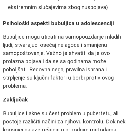
ekstremnim slučajevima zbog nuspojava)
Psihološki aspekti bubuljica u adolescenciji
Bubuljice mogu uticati na samopouzdanje mladih
ljudi, stvarajući osećaj nelagode i smanjenu
samopoštovanje. Važno je shvatiti da je ovo
prolazna pojava i da se sa godinama može
poboljšati. Redovna nega, pravilna ishrana i
strpljenje su ključni faktori u borbi protiv ovog
problema.
Zaključak
Bubuljice i akne su čest problem u pubertetu, ali
postoje različiti načini za njihovu kontrolu. Dok neki
korisnici nalaze rešenje u prirodnim metodama,