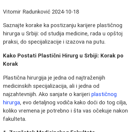
Vitomir Radunković
2024-10-18
Saznajte korake ka postizanju karijere plastičnog
hirurga u Srbiji: od studija medicine, rada u opštoj
praksi, do specijalizacije i izazova na putu.
Kako Postati Plastični Hirurg u Srbiji: Korak po
Korak
Plastična hirurgija je jedna od najtraženijih
medicinskih specijalizacija, ali i jedna od
najzahtevnijih. Ako sanjate o karijeri
plastičnog
hirurga
, evo detaljnog vodiča kako doći do tog cilja,
koliko vremena je potrebno i šta vas očekuje nakon
fakulteta.