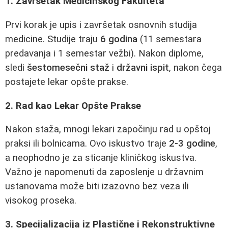
1. Završetak Medicinskog Fakulteta
Prvi korak je upis i završetak osnovnih studija
medicine. Studije traju
6 godina
(11 semestara
predavanja i 1 semestar vežbi). Nakon diplome,
sledi
šestomesečni staž
i
državni ispit
, nakon čega
postajete lekar opšte prakse.
2. Rad kao Lekar Opšte Prakse
Nakon staža, mnogi lekari započinju rad u opštoj
praksi ili bolnicama. Ovo iskustvo traje
2-3 godine
,
a neophodno je za sticanje kliničkog iskustva.
Važno je napomenuti da zaposlenje u državnim
ustanovama može biti izazovno bez veza ili
visokog proseka.
3. Specijalizacija iz Plastične i Rekonstruktivne