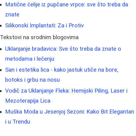
Matične ćelije iz pupčane vrpce: sve što treba da
znate
Silikonski Implantati: Za i Protiv
Tekstovi na srodnim blogovima
Uklanjanje bradavica: Sve što treba da znate o
metodama i lečenju
San i estetika lica - kako jastuk utiče na bore,
botoks i grbu na nosu
Vodič za Uklanjanje Fleka: Hemijski Piling, Laser i
Mezoterapija Lica
Muška Moda u Jesenjoj Sezoni: Kako Bit Elegantan
i u Trendu