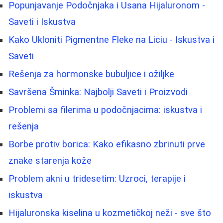
Popunjavanje Podočnjaka i Usana Hijaluronom -
Saveti i Iskustva
Kako Ukloniti Pigmentne Fleke na Liciu - Iskustva i
Saveti
Rešenja za hormonske bubuljice i ožiljke
Savršena Šminka: Najbolji Saveti i Proizvodi
Problemi sa filerima u podočnjacima: iskustva i
rešenja
Borbe protiv borica: Kako efikasno zbrinuti prve
znake starenja kože
Problem akni u tridesetim: Uzroci, terapije i
iskustva
Hijaluronska kiselina u kozmetičkoj neži - sve što