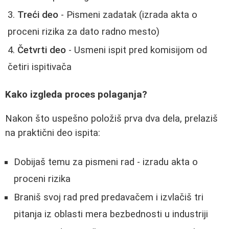
Treći deo
- Pismeni zadatak (izrada akta o
proceni rizika za dato radno mesto)
Četvrti deo
- Usmeni ispit pred komisijom od
četiri ispitivača
Kako izgleda proces polaganja?
Nakon što uspešno položiš prva dva dela, prelaziš
na praktični deo ispita:
Dobijaš temu za pismeni rad - izradu akta o
proceni rizika
Braniš svoj rad pred predavačem i izvlačiš tri
pitanja iz oblasti mera bezbednosti u industriji