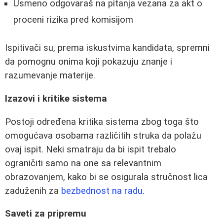
Usmeno odgovaraš na pitanja vezana za akt o
proceni rizika pred komisijom
Ispitivači su, prema iskustvima kandidata, spremni
da pomognu onima koji pokazuju znanje i
razumevanje materije.
Izazovi i kritike sistema
Postoji određena kritika sistema zbog toga što
omogućava osobama različitih struka da polažu
ovaj ispit. Neki smatraju da bi ispit trebalo
ograničiti samo na one sa relevantnim
obrazovanjem, kako bi se osigurala stručnost lica
zaduženih za
bezbednost na radu
.
Saveti za pripremu