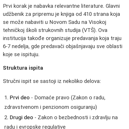
Prvi korak je nabavka relevantne literature. Glavni
udžbenik za pripremu je knjiga od 410 strana koja
se može nabaviti u Novom Sadu na Visokoj
tehničkoj školi strukovnih studija (VTŠ). Ova
institucija takođe organizuje predavanja koja traju
6-7 nedelja, gde predavači objašnjavaju sve oblasti
koje se ispituju.
Struktura ispita
Stručni ispit se sastoji iz nekoliko delova:
Prvi deo
- Domaće pravo (Zakon o radu,
zdravstvenom i penzionom osiguranju)
Drugi deo
- Zakon o bezbednosti i zdravlju na
radu i evropske regulative