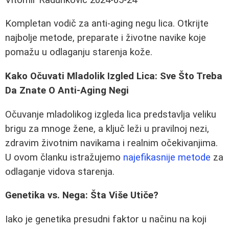
Kompletan vodič za anti-aging negu lica. Otkrijte
najbolje metode, preparate i životne navike koje
pomažu u odlaganju starenja kože.
Kako Očuvati Mladolik Izgled Lica: Sve Što Treba
Da Znate O Anti-Aging Negi
Očuvanje mladolikog izgleda lica predstavlja veliku
brigu za mnoge žene, a ključ leži u pravilnoj nezi,
zdravim životnim navikama i realnim očekivanjima.
U ovom članku istražujemo
najefikasnije metode
za
odlaganje vidova starenja.
Genetika vs. Nega: Šta Više Utiče?
Iako je genetika presudni faktor u načinu na koji