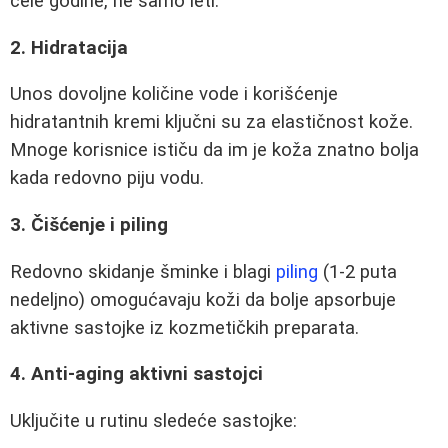
cele godine, ne samo leti.
2. Hidratacija
Unos dovoljne količine vode i korišćenje
hidratantnih kremi ključni su za elastičnost kože.
Mnoge korisnice ističu da im je koža znatno bolja
kada redovno piju vodu.
3. Čišćenje i piling
Redovno skidanje šminke i blagi
piling
(1-2 puta
nedeljno) omogućavaju koži da bolje apsorbuje
aktivne sastojke iz kozmetičkih preparata.
4. Anti-aging aktivni sastojci
Uključite u rutinu sledeće sastojke: