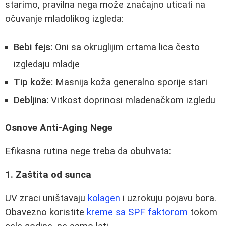
starimo, pravilna nega može značajno uticati na
očuvanje mladolikog izgleda:
Bebi fejs:
Oni sa okruglijim crtama lica često
izgledaju mladje
Tip kože:
Masnija koža generalno sporije stari
Debljina:
Vitkost doprinosi mladenačkom izgledu
Osnove Anti-Aging Nege
Efikasna rutina nege treba da obuhvata:
1. Zaštita od sunca
UV zraci uništavaju
kolagen
i uzrokuju pojavu bora.
Obavezno koristite
kreme sa SPF faktorom
tokom