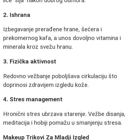
lice "sija" nakon dobrog odmora.
2. Ishrana
Izbegavanje prerađene hrane, šećera i
prekomernog kafa, a unos dovoljno vitamina i
minerala kroz svežu hranu.
3. Fizička aktivnost
Redovno vežbanje poboljšava cirkulaciju što
doprinosi zdravijem izgledu kože.
4. Stres management
Hronični stres ubrzava starenje. Vežbe disanja,
meditacija i hobiji pomažu u smanjenju stresa.
Makeup Trikovi Za Mladji Izgled