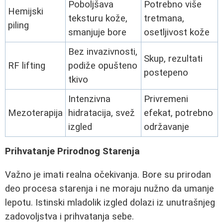
Poboljšava
Potrebno više
Hemijski
teksturu kože,
tretmana,
piling
smanjuje bore
osetljivost kože
Bez invazivnosti,
Skup, rezultati
RF lifting
podiže opušteno
postepeno
tkivo
Intenzivna
Privremeni
Mezoterapija
hidratacija, svež
efekat, potrebno
izgled
održavanje
Prihvatanje Prirodnog Starenja
Važno je imati realna očekivanja. Bore su prirodan
deo procesa starenja i ne moraju nužno da umanje
lepotu. Istinski mladolik izgled dolazi iz unutrašnjeg
zadovoljstva i prihvatanja sebe.