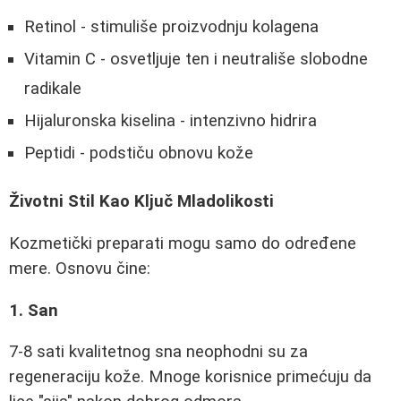
Retinol - stimuliše proizvodnju kolagena
Vitamin C - osvetljuje ten i neutrališe slobodne
radikale
Hijaluronska kiselina - intenzivno hidrira
Peptidi - podstiču obnovu kože
Životni Stil Kao Ključ Mladolikosti
Kozmetički preparati mogu samo do određene
mere. Osnovu čine:
1. San
7-8 sati kvalitetnog sna neophodni su za
regeneraciju kože. Mnoge korisnice primećuju da