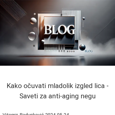
Kako očuvati mladolik izgled lica -
Saveti za anti-aging negu
Vitomir Radunković
2024-05-24