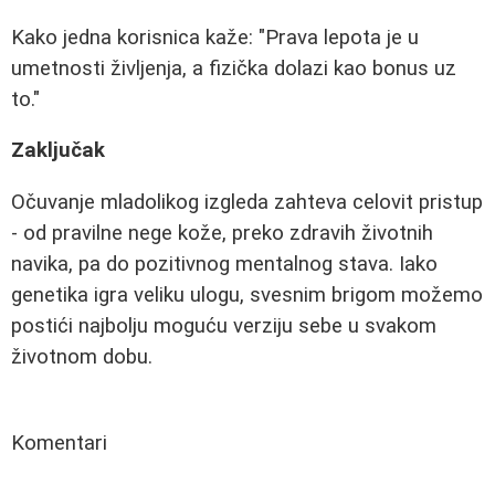
Kako jedna korisnica kaže: "Prava lepota je u
umetnosti življenja, a fizička dolazi kao bonus uz
to."
Zaključak
Očuvanje mladolikog izgleda zahteva celovit pristup
- od pravilne nege kože, preko zdravih životnih
navika, pa do pozitivnog mentalnog stava. Iako
genetika igra veliku ulogu, svesnim brigom možemo
postići najbolju moguću verziju sebe u svakom
životnom dobu.
Komentari