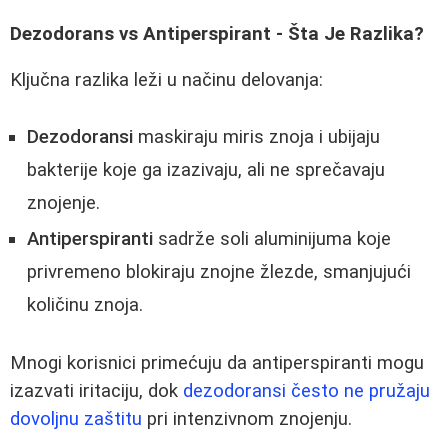
Dezodorans vs Antiperspirant - Šta Je Razlika?
Ključna razlika leži u načinu delovanja:
Dezodoransi
maskiraju miris znoja i ubijaju
bakterije koje ga izazivaju, ali ne sprečavaju
znojenje.
Antiperspiranti
sadrže soli aluminijuma koje
privremeno blokiraju znojne žlezde, smanjujući
količinu znoja.
Mnogi korisnici primećuju da antiperspiranti mogu
izazvati iritaciju, dok
dezodoransi često ne pružaju
dovoljnu zaštitu
pri intenzivnom znojenju.