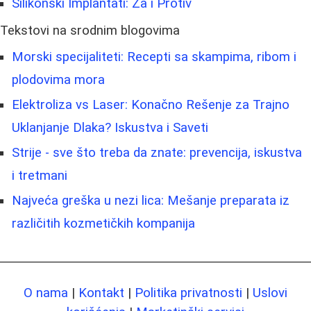
Silikonski Implantati: Za i Protiv
Tekstovi na srodnim blogovima
Morski specijaliteti: Recepti sa skampima, ribom i
plodovima mora
Elektroliza vs Laser: Konačno Rešenje za Trajno
Uklanjanje Dlaka? Iskustva i Saveti
Strije - sve što treba da znate: prevencija, iskustva
i tretmani
Najveća greška u nezi lica: Mešanje preparata iz
različitih kozmetičkih kompanija
O nama
|
Kontakt
|
Politika privatnosti
|
Uslovi