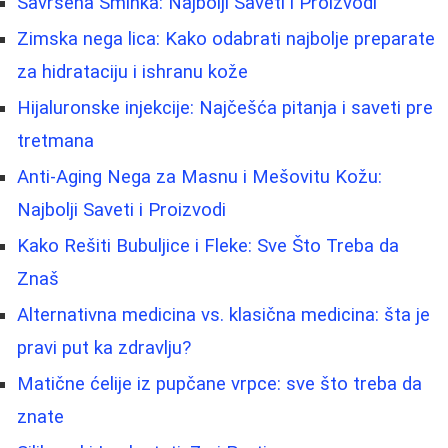
Savršena Šminka: Najbolji Saveti i Proizvodi
Zimska nega lica: Kako odabrati najbolje preparate
za hidrataciju i ishranu kože
Hijaluronske injekcije: Najčešća pitanja i saveti pre
tretmana
Anti-Aging Nega za Masnu i Mešovitu Kožu:
Najbolji Saveti i Proizvodi
Kako Rešiti Bubuljice i Fleke: Sve Što Treba da
Znaš
Alternativna medicina vs. klasična medicina: šta je
pravi put ka zdravlju?
Matične ćelije iz pupčane vrpce: sve što treba da
znate