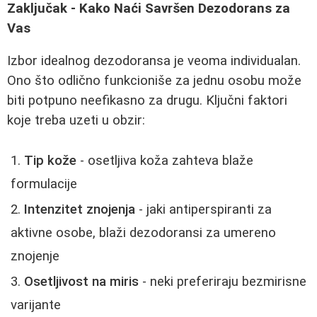
Zaključak - Kako Naći Savršen Dezodorans za
Vas
Izbor idealnog dezodoransa je veoma individualan.
Ono što odlično funkcioniše za jednu osobu može
biti potpuno neefikasno za drugu. Ključni faktori
koje treba uzeti u obzir:
Tip kože
- osetljiva koža zahteva blaže
formulacije
Intenzitet znojenja
- jaki antiperspiranti za
aktivne osobe, blaži dezodoransi za umereno
znojenje
Osetljivost na miris
- neki preferiraju bezmirisne
varijante