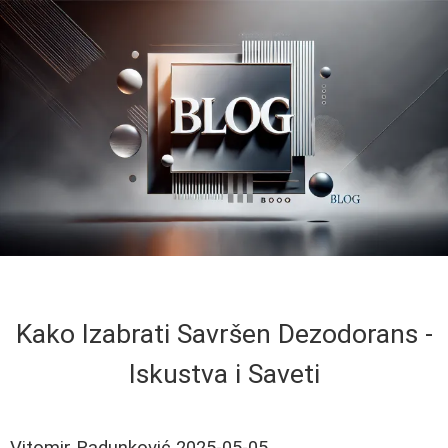
Kako Izabrati Savršen Dezodorans -
Iskustva i Saveti
Vitomir Radunković
2025-05-05