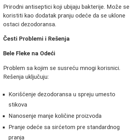
Prirodni antiseptici koji ubijaju bakterije. Može se
koristiti kao dodatak pranju odeće da se uklone
ostaci dezodoransa.
Česti Problemi i Rešenja
Bele Fleke na Odeći
Problem sa kojim se susreću mnogi korisnici.
Rešenja uključuju:
Korišćenje dezodoransa u spreju umesto
stikova
Nanosenje manje količine proizvoda
Pranje odeće sa sirćetom pre standardnog
pranja