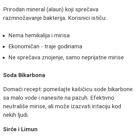
Prirodan mineral (alaun) koji sprečava
razmnožavanje bakterija. Korisnici ističu:
Nema hemikalija i mirisa
Ekonomičan - traje godinama
Ne sprečava znojenje, samo neprijatne mirise
Soda Bikarbona
Domaći recept: pomešajte kašičicu sode bikarbone
sa malo vode i nanesite na pazuh. Efektivno
neutrališe mirise, ali može izazvati iritaciju kod
nekih ljudi.
Sirće i Limun