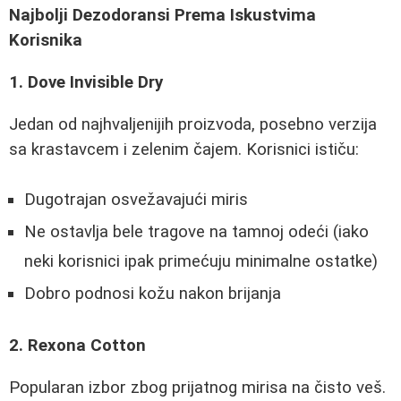
Najbolji Dezodoransi Prema Iskustvima
Korisnika
1. Dove Invisible Dry
Jedan od najhvaljenijih proizvoda, posebno verzija
sa krastavcem i zelenim čajem. Korisnici ističu:
Dugotrajan osvežavajući miris
Ne ostavlja bele tragove na tamnoj odeći (iako
neki korisnici ipak primećuju minimalne ostatke)
Dobro podnosi kožu nakon brijanja
2. Rexona Cotton
Popularan izbor zbog prijatnog mirisa na čisto veš.