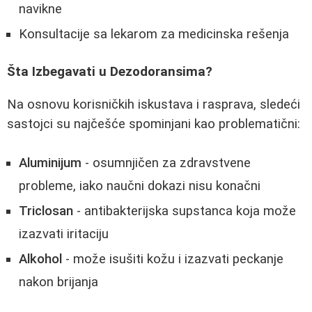
navikne
Konsultacije sa lekarom za medicinska rešenja
Šta Izbegavati u Dezodoransima?
Na osnovu korisničkih iskustava i rasprava, sledeći
sastojci su najčešće spominjani kao problematični:
Aluminijum
- osumnjičen za zdravstvene
probleme, iako naučni dokazi nisu konačni
Triclosan
- antibakterijska supstanca koja može
izazvati iritaciju
Alkohol
- može isušiti kožu i izazvati peckanje
nakon brijanja