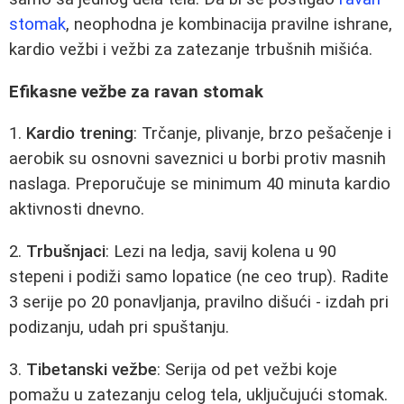
stomak
, neophodna je kombinacija pravilne ishrane,
kardio vežbi i vežbi za zatezanje trbušnih mišića.
Efikasne vežbe za ravan stomak
1.
Kardio trening
: Trčanje, plivanje, brzo pešačenje i
aerobik su osnovni saveznici u borbi protiv masnih
naslaga. Preporučuje se minimum 40 minuta kardio
aktivnosti dnevno.
2.
Trbušnjaci
: Lezi na ledja, savij kolena u 90
stepeni i podiži samo lopatice (ne ceo trup). Radite
3 serije po 20 ponavljanja, pravilno dišući - izdah pri
podizanju, udah pri spuštanju.
3.
Tibetanski vežbe
: Serija od pet vežbi koje
pomažu u zatezanju celog tela, uključujući stomak.