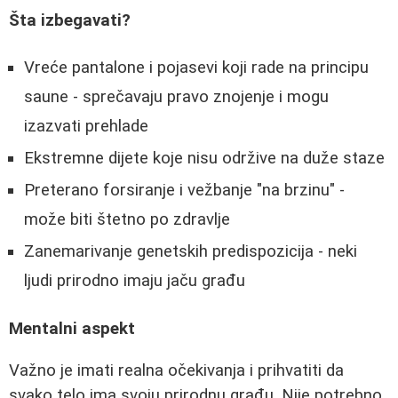
Šta izbegavati?
Vreće pantalone i pojasevi koji rade na principu
saune - sprečavaju pravo znojenje i mogu
izazvati prehlade
Ekstremne dijete koje nisu održive na duže staze
Preterano forsiranje i vežbanje "na brzinu" -
može biti štetno po zdravlje
Zanemarivanje genetskih predispozicija - neki
ljudi prirodno imaju jaču građu
Mentalni aspekt
Važno je imati realna očekivanja i prihvatiti da
svako telo ima svoju prirodnu građu. Nije potrebno