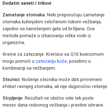
Dodatni saveti i trikovi
Zamatanje stomaka
: Neki preporučuju zamatanje
stomaka kuhinjskim celofanom tokom vežbanja,
zajedno sa nanošenjem gela od bršljana. Ova
metoda pomaže u izbacivanju viška vode iz
organizma.
Kreme za zatezanje: Kremice sa Q10 koenzimom
mogu pomoći u
zatezanju kože
, posebno u
kombinaciji sa vežbanjem.
Steznici
: Nošenje steznika može dati privremeni
efekat ravnijeg stomaka, ali nije dugoročno rešenje.
Strpljenje
: Rezultati se obično vide tek posle
mesec dana redovnog vežbanja i pravilne ishrane.