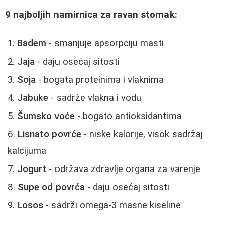
9 najboljih namirnica za ravan stomak:
Badem
- smanjuje apsorpciju masti
Jaja
- daju osećaj sitosti
Soja
- bogata proteinima i vlaknima
Jabuke
- sadrže vlakna i vodu
Šumsko voće
- bogato antioksidantima
Lisnato povrće
- niske kalorije, visok sadržaj
kalcijuma
Jogurt
- održava zdravlje organa za varenje
Supe od povrća
- daju osećaj sitosti
Losos
- sadrži omega-3 masne kiseline