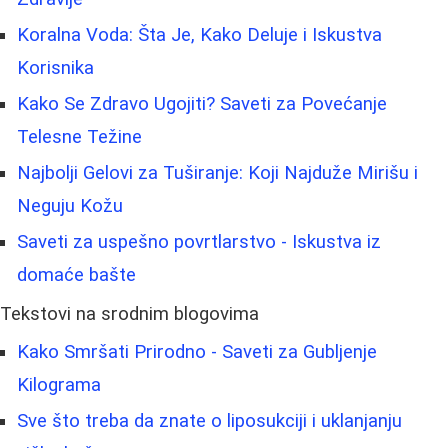
Koralna Voda: Šta Je, Kako Deluje i Iskustva
Korisnika
Kako Se Zdravo Ugojiti? Saveti za Povećanje
Telesne Težine
Najbolji Gelovi za Tuširanje: Koji Najduže Mirišu i
Neguju Kožu
Saveti za uspešno povrtlarstvo - Iskustva iz
domaće bašte
Tekstovi na srodnim blogovima
Kako Smršati Prirodno - Saveti za Gubljenje
Kilograma
Sve što treba da znate o liposukciji i uklanjanju