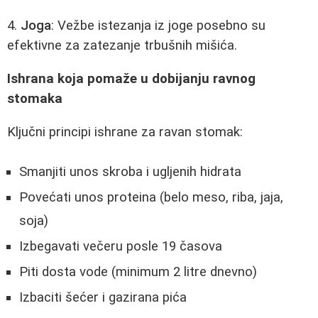
4.
Joga
: Vežbe istezanja iz joge posebno su
efektivne za zatezanje trbušnih mišića.
Ishrana koja pomaže u dobijanju ravnog
stomaka
Ključni principi ishrane za ravan stomak:
Smanjiti unos skroba i ugljenih hidrata
Povećati unos proteina (belo meso, riba, jaja,
soja)
Izbegavati večeru posle 19 časova
Piti dosta vode (minimum 2 litre dnevno)
Izbaciti šećer i gazirana pića