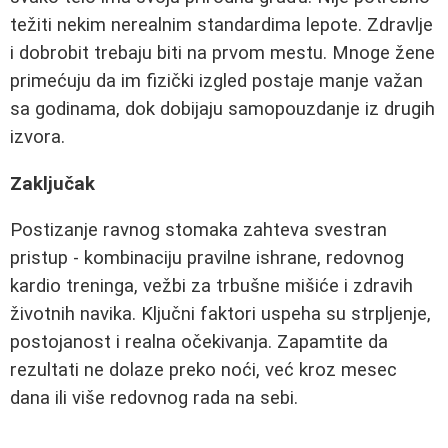
težiti nekim nerealnim standardima lepote. Zdravlje
i dobrobit trebaju biti na prvom mestu. Mnoge žene
primećuju da im fizički izgled postaje manje važan
sa godinama, dok dobijaju samopouzdanje iz drugih
izvora.
Zaključak
Postizanje ravnog stomaka zahteva svestran
pristup - kombinaciju pravilne ishrane, redovnog
kardio treninga, vežbi za trbušne mišiće i zdravih
životnih navika. Ključni faktori uspeha su strpljenje,
postojanost i realna očekivanja. Zapamtite da
rezultati ne dolaze preko noći, već kroz mesec
dana ili više redovnog rada na sebi.