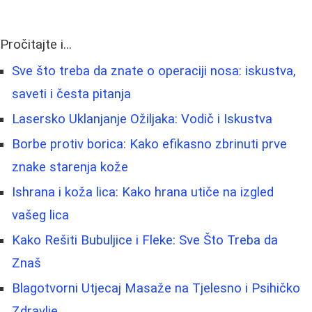
Pročitajte i...
Sve što treba da znate o operaciji nosa: iskustva,
saveti i česta pitanja
Lasersko Uklanjanje Ožiljaka: Vodič i Iskustva
Borbe protiv borica: Kako efikasno zbrinuti prve
znake starenja kože
Ishrana i koža lica: Kako hrana utiče na izgled
vašeg lica
Kako Rešiti Bubuljice i Fleke: Sve Što Treba da
Znaš
Blagotvorni Utjecaj Masaže na Tjelesno i Psihičko
Zdravlje