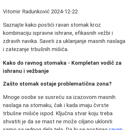
Vitomir Radunković
2024-12-22
Saznajte kako postići ravan stomak kroz
kombinaciju ispravne ishrane, efikasnih vežbi i
zdravih navika. Saveti za uklanjanje masnih naslaga
i zatezanje trbušnih mišića.
Kako do ravnog stomaka - Kompletan vodič za
ishranu i vežbanje
Zašto stomak ostaje problematična zona?
Mnoge osobe se susreću sa izazovom masnih
naslaga na stomaku, čak i kada imaju čvrste
trbušne mišiće ispod. Ključna stvar koju treba
shvatiti je da se mast ne može ciljano ukloniti
samo sa jednog dela tela. Da bi se postigao
ravan