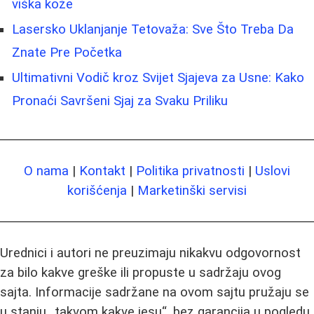
viška kože
Lasersko Uklanjanje Tetovaža: Sve Što Treba Da
Znate Pre Početka
Ultimativni Vodič kroz Svijet Sjajeva za Usne: Kako
Pronaći Savršeni Sjaj za Svaku Priliku
O nama
|
Kontakt
|
Politika privatnosti
|
Uslovi
korišćenja
|
Marketinški servisi
Urednici i autori ne preuzimaju nikakvu odgovornost
za bilo kakve greške ili propuste u sadržaju ovog
sajta. Informacije sadržane na ovom sajtu pružaju se
u stanju „takvom kakve jesu“, bez garancija u pogledu