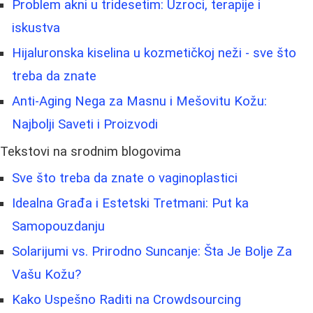
Problem akni u tridesetim: Uzroci, terapije i
iskustva
Hijaluronska kiselina u kozmetičkoj neži - sve što
treba da znate
Anti-Aging Nega za Masnu i Mešovitu Kožu:
Najbolji Saveti i Proizvodi
Tekstovi na srodnim blogovima
Sve što treba da znate o vaginoplastici
Idealna Građa i Estetski Tretmani: Put ka
Samopouzdanju
Solarijumi vs. Prirodno Suncanje: Šta Je Bolje Za
Vašu Kožu?
Kako Uspešno Raditi na Crowdsourcing