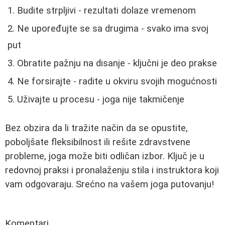
Budite strpljivi - rezultati dolaze vremenom
Ne upoređujte se sa drugima - svako ima svoj
put
Obratite pažnju na disanje - ključni je deo prakse
Ne forsirajte - radite u okviru svojih mogućnosti
Uživajte u procesu - joga nije takmičenje
Bez obzira da li tražite način da se opustite,
poboljšate fleksibilnost ili rešite zdravstvene
probleme, joga može biti odličan izbor. Ključ je u
redovnoj praksi i pronalaženju stila i instruktora koji
vam odgovaraju. Srećno na vašem joga putovanju!
Komentari