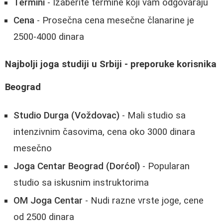
Termini
- Izaberite termine koji vam odgovaraju
Cena
- Prosečna cena mesečne članarine je
2500-4000 dinara
Najbolji joga studiji u Srbiji - preporuke korisnika
Beograd
Studio Durga (Voždovac)
- Mali studio sa
intenzivnim časovima, cena oko 3000 dinara
mesečno
Joga Centar Beograd (Dorćol)
- Popularan
studio sa iskusnim instruktorima
OM Joga Centar
- Nudi razne vrste joge, cene
od 2500 dinara