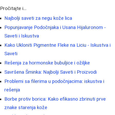
Pročitajte i...
Najbolji saveti za negu kože lica
Popunjavanje Podočnjaka i Usana Hijaluronom -
Saveti i Iskustva
Kako Ukloniti Pigmentne Fleke na Liciu - Iskustva i
Saveti
Rešenja za hormonske bubuljice i ožiljke
Savršena Šminka: Najbolji Saveti i Proizvodi
Problemi sa filerima u podočnjacima: iskustva i
rešenja
Borbe protiv borica: Kako efikasno zbrinuti prve
znake starenja kože