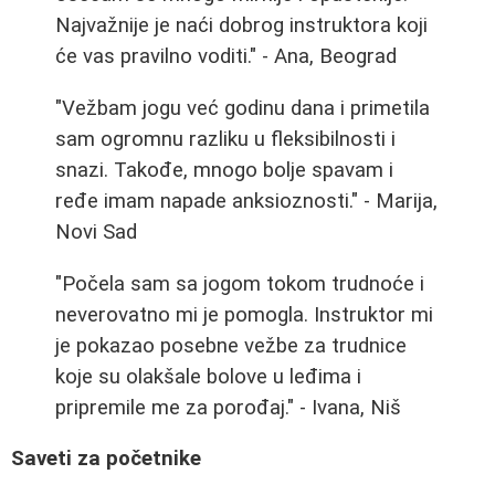
Najvažnije je naći dobrog instruktora koji
će vas pravilno voditi." - Ana, Beograd
"Vežbam jogu već godinu dana i primetila
sam ogromnu razliku u fleksibilnosti i
snazi. Takođe, mnogo bolje spavam i
ređe imam napade anksioznosti." - Marija,
Novi Sad
"Počela sam sa jogom tokom trudnoće i
neverovatno mi je pomogla. Instruktor mi
je pokazao posebne vežbe za trudnice
koje su olakšale bolove u leđima i
pripremile me za porođaj." - Ivana, Niš
Saveti za početnike