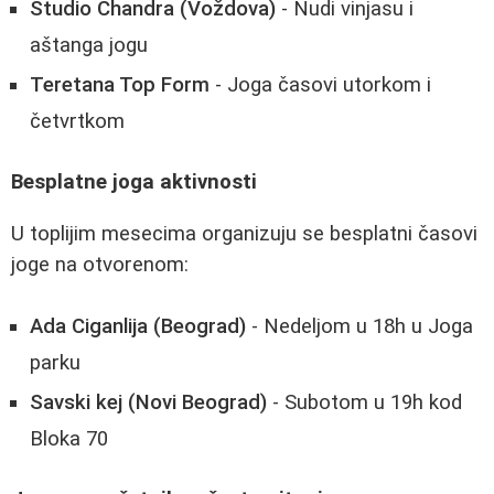
Studio Chandra (Voždova)
- Nudi vinjasu i
aštanga jogu
Teretana Top Form
- Joga časovi utorkom i
četvrtkom
Besplatne joga aktivnosti
U toplijim mesecima organizuju se besplatni časovi
joge na otvorenom:
Ada Ciganlija (Beograd)
- Nedeljom u 18h u Joga
parku
Savski kej (Novi Beograd)
- Subotom u 19h kod
Bloka 70