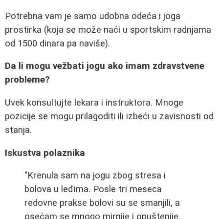
Potrebna vam je samo udobna odeća i joga
prostirka (koja se može naći u sportskim radnjama
od 1500 dinara pa naviše).
Da li mogu vežbati jogu ako imam zdravstvene
probleme?
Uvek konsultujte lekara i instruktora. Mnoge
pozicije se mogu prilagoditi ili izbeći u zavisnosti od
stanja.
Iskustva polaznika
"Krenula sam na jogu zbog stresa i
bolova u leđima. Posle tri meseca
redovne prakse bolovi su se smanjili, a
osećam se mnogo mirnije i opuštenije.