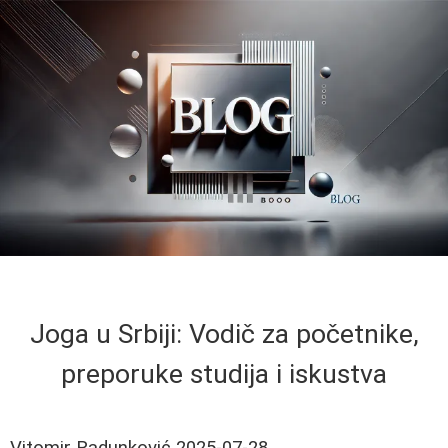
Joga u Srbiji: Vodič za početnike,
preporuke studija i iskustva
Vitomir Radunković
2025-07-28