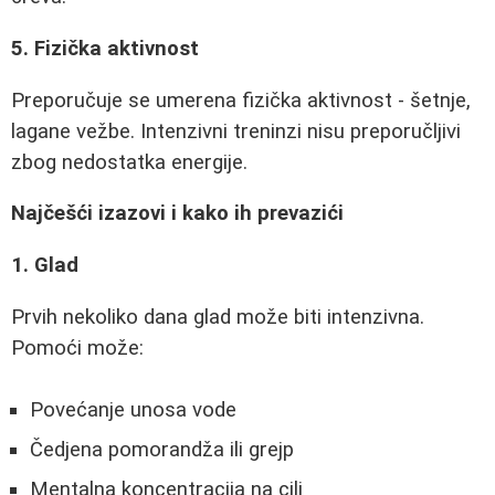
5. Fizička aktivnost
Preporučuje se umerena fizička aktivnost - šetnje,
lagane vežbe. Intenzivni treninzi nisu preporučljivi
zbog nedostatka energije.
Najčešći izazovi i kako ih prevazići
1. Glad
Prvih nekoliko dana glad može biti intenzivna.
Pomoći može:
Povećanje unosa vode
Čedjena pomorandža ili grejp
Mentalna koncentracija na cilj