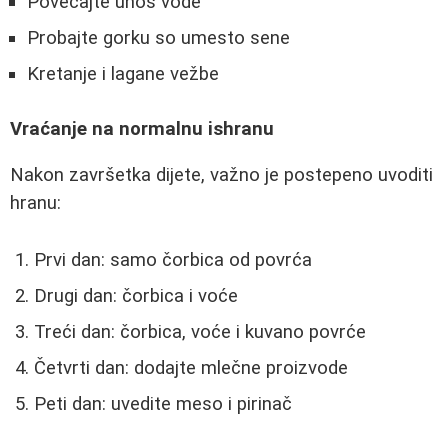
Povećajte unos vode
Probajte gorku so umesto sene
Kretanje i lagane vežbe
Vraćanje na normalnu ishranu
Nakon završetka dijete, važno je postepeno uvoditi
hranu:
Prvi dan: samo čorbica od povrća
Drugi dan: čorbica i voće
Treći dan: čorbica, voće i kuvano povrće
Četvrti dan: dodajte mlečne proizvode
Peti dan: uvedite meso i pirinač