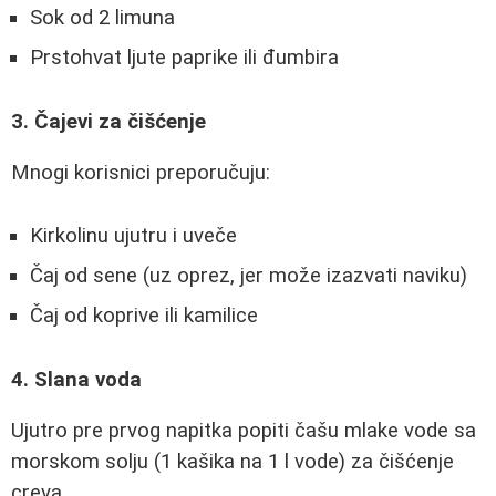
Sok od 2 limuna
Prstohvat ljute paprike ili đumbira
3. Čajevi za čišćenje
Mnogi korisnici preporučuju:
Kirkolinu ujutru i uveče
Čaj od sene (uz oprez, jer može izazvati naviku)
Čaj od koprive ili kamilice
4. Slana voda
Ujutro pre prvog napitka popiti čašu mlake vode sa
morskom solju (1 kašika na 1 l vode) za čišćenje
creva.