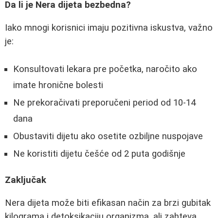
Da li je Nera dijeta bezbedna?
Iako mnogi korisnici imaju pozitivna iskustva, važno
je:
Konsultovati lekara pre početka, naročito ako
imate hronične bolesti
Ne prekoračivati preporučeni period od 10-14
dana
Obustaviti dijetu ako osetite ozbiljne nuspojave
Ne koristiti dijetu češće od 2 puta godišnje
Zaključak
Nera dijeta može biti efikasan način za brzi gubitak
kilograma i detoksikaciju organizma, ali zahteva