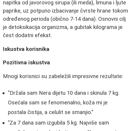
napitka od javorovog sirupa (ili meda), limuna i ljute
paprike, uz potpuno izbacivanje čvrste hrane tokom
određenog perioda (obično 7-14 dana). Osnovni cilj
je detoksikacija organizma, a gubitak kilograma je
čest dodatni efekat.
Iskustva korisnika
Pozitivna iskustva
Mnogi korisnici su zabeležili impresivne rezultate:
"Držala sam Nera dijetu 10 dana i skinula 7 kg.
Osećala sam se fenomenalno, koža mi je
postala čistija, a celulit se smanjio."
"Za 7 dana sam izgubila 5 kg. Najviše sam