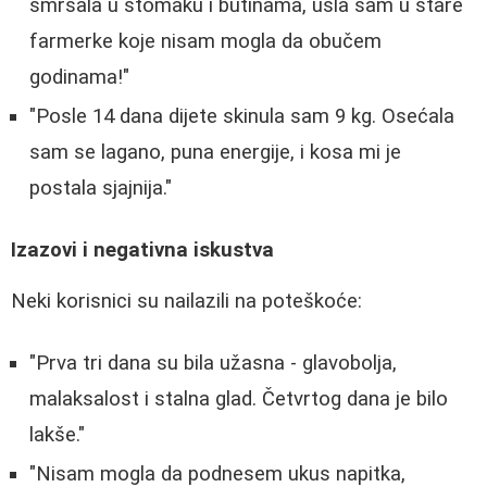
smršala u stomaku i butinama, ušla sam u stare
farmerke koje nisam mogla da obučem
godinama!"
"Posle 14 dana dijete skinula sam 9 kg. Osećala
sam se lagano, puna energije, i kosa mi je
postala sjajnija."
Izazovi i negativna iskustva
Neki korisnici su nailazili na poteškoće:
"Prva tri dana su bila užasna - glavobolja,
malaksalost i stalna glad. Četvrtog dana je bilo
lakše."
"Nisam mogla da podnesem ukus napitka,