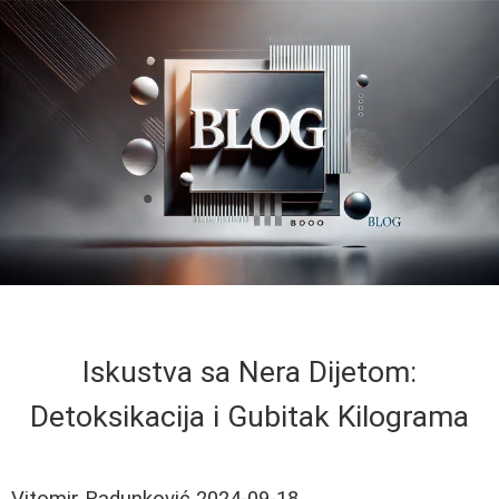
Iskustva sa Nera Dijetom:
Detoksikacija i Gubitak Kilograma
Vitomir Radunković
2024-09-18