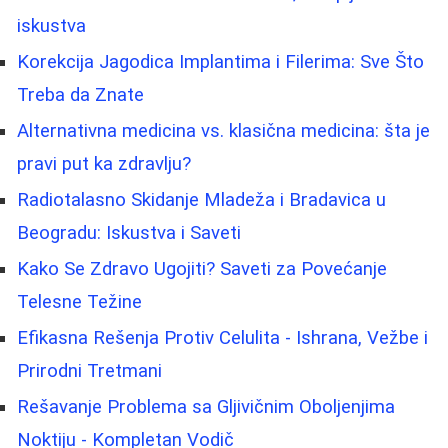
iskustva
Korekcija Jagodica Implantima i Filerima: Sve Što
Treba da Znate
Alternativna medicina vs. klasična medicina: šta je
pravi put ka zdravlju?
Radiotalasno Skidanje Mladeža i Bradavica u
Beogradu: Iskustva i Saveti
Kako Se Zdravo Ugojiti? Saveti za Povećanje
Telesne Težine
Efikasna Rešenja Protiv Celulita - Ishrana, Vežbe i
Prirodni Tretmani
Rešavanje Problema sa Gljivičnim Oboljenjima
Noktiju - Kompletan Vodič