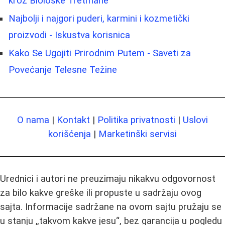
kroz Biološke Tretmane
Najbolji i najgori puderi, karmini i kozmetički
proizvodi - Iskustva korisnica
Kako Se Ugojiti Prirodnim Putem - Saveti za
Povećanje Telesne Težine
O nama
|
Kontakt
|
Politika privatnosti
|
Uslovi
korišćenja
|
Marketinški servisi
Urednici i autori ne preuzimaju nikakvu odgovornost
za bilo kakve greške ili propuste u sadržaju ovog
sajta. Informacije sadržane na ovom sajtu pružaju se
u stanju „takvom kakve jesu“, bez garancija u pogledu