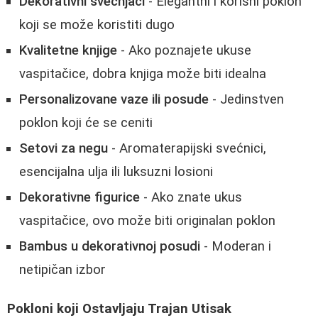
Dekorativni svećnjaci
- Elegantni i korisni poklon
koji se može koristiti dugo
Kvalitetne knjige
- Ako poznajete ukuse
vaspitačice, dobra knjiga može biti idealna
Personalizovane vaze ili posude
- Jedinstven
poklon koji će se ceniti
Setovi za negu
- Aromaterapijski svećnici,
esencijalna ulja ili luksuzni losioni
Dekorativne figurice
- Ako znate ukus
vaspitačice, ovo može biti originalan poklon
Bambus u dekorativnoj posudi
- Moderan i
netipičan izbor
Pokloni koji Ostavljaju Trajan Utisak