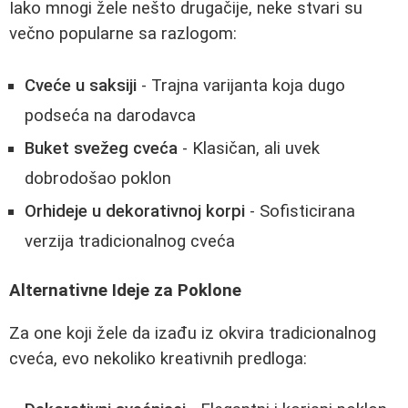
Iako mnogi žele nešto drugačije, neke stvari su
večno popularne sa razlogom:
Cveće u saksiji
- Trajna varijanta koja dugo
podseća na darodavca
Buket svežeg cveća
- Klasičan, ali uvek
dobrodošao poklon
Orhideje u dekorativnoj korpi
- Sofisticirana
verzija tradicionalnog cveća
Alternativne Ideje za Poklone
Za one koji žele da izađu iz okvira tradicionalnog
cveća, evo nekoliko kreativnih predloga: