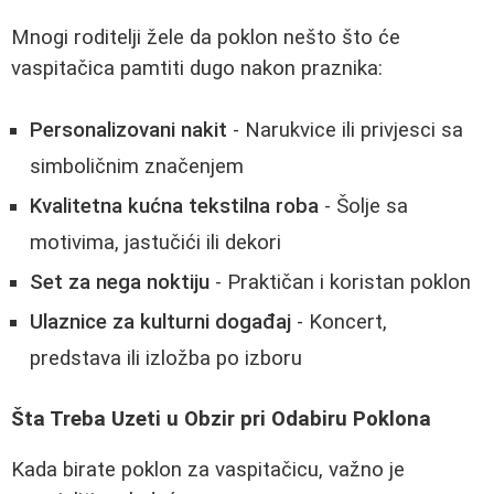
Mnogi roditelji žele da poklon nešto što će
vaspitačica pamtiti dugo nakon praznika:
Personalizovani nakit
- Narukvice ili privjesci sa
simboličnim značenjem
Kvalitetna kućna tekstilna roba
- Šolje sa
motivima, jastučići ili dekori
Set za nega noktiju
- Praktičan i koristan poklon
Ulaznice za kulturni događaj
- Koncert,
predstava ili izložba po izboru
Šta Treba Uzeti u Obzir pri Odabiru Poklona
Kada birate poklon za vaspitačicu, važno je