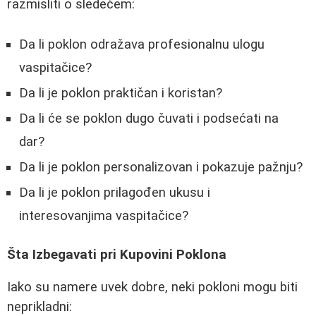
razmisliti o sledećem:
Da li poklon odražava profesionalnu ulogu
vaspitačice?
Da li je poklon praktičan i koristan?
Da li će se poklon dugo čuvati i podsećati na
dar?
Da li je poklon personalizovan i pokazuje pažnju?
Da li je poklon prilagođen ukusu i
interesovanjima vaspitačice?
Šta Izbegavati pri Kupovini Poklona
Iako su namere uvek dobre, neki pokloni mogu biti
neprikladni: