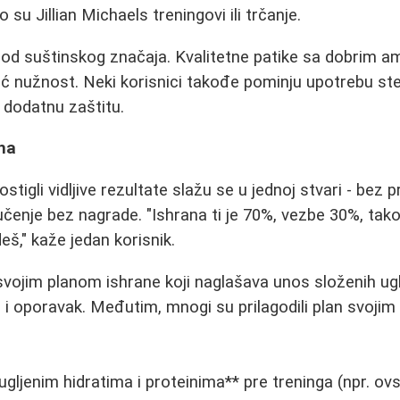
su Jillian Michaels treningovi ili trčanje.
 od suštinskog značaja. Kvalitetne patike sa dobrim a
ć nužnost. Neki korisnici takođe pominju upotrebu st
 dodatnu zaštitu.
ha
stigli vidljive rezultate slažu se u jednoj stvari - bez p
čenje bez nagrade. "Ishrana ti je 70%, vezbe 30%, ta
eš," kaže jedan korisnik.
vojim planom ishrane koji naglašava unos složenih uglj
u i oporavak. Međutim, mnogi su prilagodili plan svoji
:
gljenim hidratima i proteinima** pre treninga (npr. ov