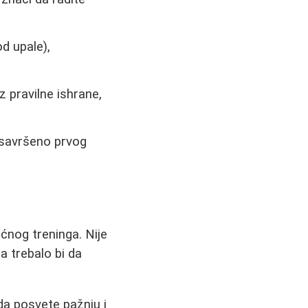
d upale),
z pravilne ishrane,
e savršeno prvog
ućnog treninga. Nije
a trebalo bi da
da posvete pažnju i