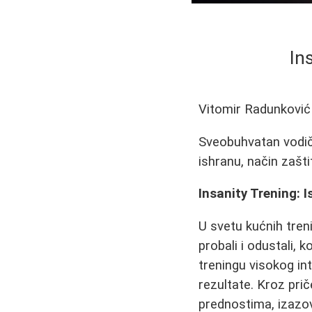
In
Vitomir Radunković
Sveobuhvatan vodič 
ishranu, način zašti
Insanity Trening: I
U svetu kućnih treni
probali i odustali, 
treningu visokog in
rezultate. Kroz prič
prednostima, izazo