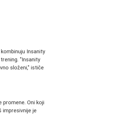
 kombinuju Insanity
trening. "Insanity
no složeni," ističe
ne promene. Oni koji
š impresivnije je