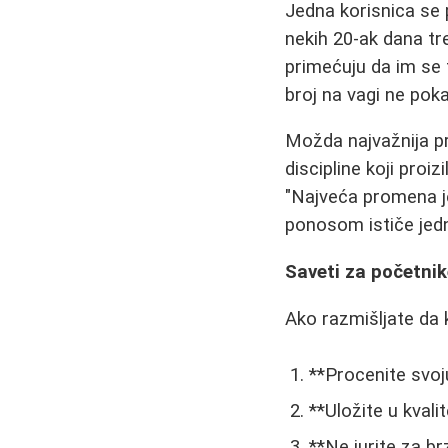
Jedna korisnica se 
nekih 20-ak dana tr
primećuju da im se
broj na vagi ne pok
Možda najvažnija p
discipline koji pro
"Najveća promena je
ponosom ističe jed
Saveti za početni
Ako razmišljate da 
**Procenite svoj
**Uložite u kvali
**Ne jurite za br