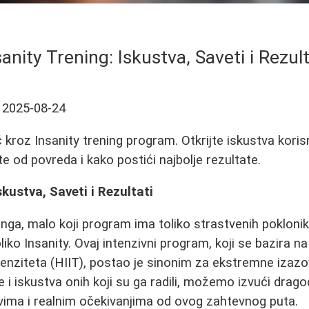
sanity Trening: Iskustva, Saveti i Rezult
2025-08-24
kroz Insanity trening program. Otkrijte iskustva koris
te od povreda i kako postići najbolje rezultate.
skustva, Saveti i Rezultati
nga, malo koji program ima toliko strastvenih poklonika
koliko Insanity. Ovaj intenzivni program, koji se bazira n
tenziteta (HIIT), postao je sinonim za ekstremne izazo
e i iskustva onih koji su ga radili, možemo izvući drago
vima i realnim očekivanjima od ovog zahtevnog puta.