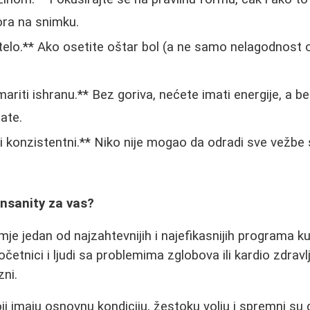
ora na snimku.
 telo.** Ako osetite oštar bol (a ne samo nelagodnost o
iti ishranu.** Bez goriva, nećete imati energije, a be
tate.
vi i konzistentni.** Niko nije mogao da odradi sve vežb
 Insanity za vas?
mje jedan od najzahtevnijih i najefikasnijih programa k
etnici i ljudi sa problemima zglobova ili kardio zdravlj
ni.
i imaju osnovnu kondiciju, žestoku volju i spremni su 