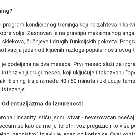
ning?
ni program kondicionog treninga koji ne zahteva nikak
i dobre volje. Zasnovan je na principu maksimalnog anga
, sklekova, čučnjeva i drugih funkcijskih pokreta. Prog
i motivacija jedan od ključnih razloga popularnosti ovog 
je podeljena na dva meseca. Prvi mesec služi za izgrad
 intenzivniji drugi mesec, koji uključuje i takozvanu "o
ki trening traje između 40 i 60 minuta i uključuje teme
i istezanje.
: Od entuzijazma do iznurenosti
 probali Insanity ističu jednu stvar - neverovatan oseć
ećam se kao da me je teretni voz pregazio i to više put
no, neopisivo," izjavljuje jedan od korisnika. Ovaj kon