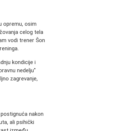
vu opremu, osim
žovanja celog tela
ram vodi trener Šon
treninga.
nju kondicije i
poravnu nedelju"
ljno zagrevanje,
aj postignuća nakon
a, ali psihički
trast između