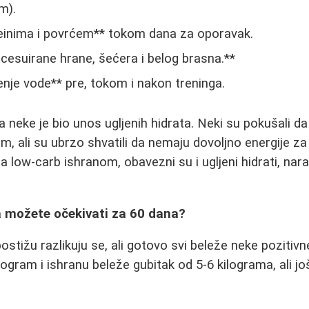
m).
einima i povrćem** tokom dana za oporavak.
cesuirane hrane, šećera i belog brasna.**
nje vode** pre, tokom i nakon treninga.
neke je bio unos ugljenih hidrata. Neki su pokušali da
, ali su ubrzo shvatili da nemaju dovoljno energije za 
 low-carb ishranom, obavezni su i ugljeni hidrati, narav
ta možete očekivati za 60 dana?
 postižu razlikuju se, ali gotovo svi beleže neke pozitiv
program i ishranu beleže gubitak od 5-6 kilograma, ali jo