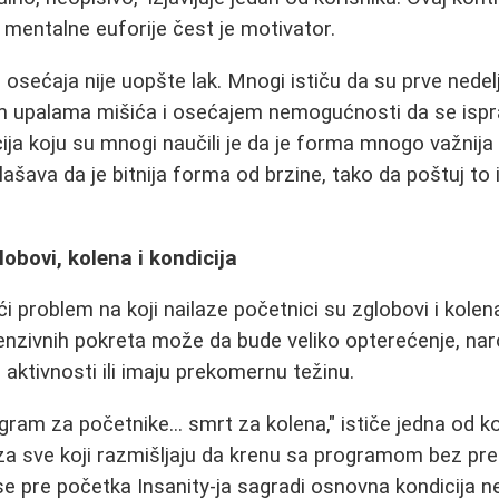
 i mentalne euforije čest je motivator.
 osećaja nije uopšte lak. Mnogi ističu da su prve nedel
m upalama mišića i osećajem nemogućnosti da se ispra
ija koju su mnogi naučili je da je forma mnogo važnija 
šava da je bitnija forma od brzine, tako da poštuj to i
lobovi, kolena i kondicija
 problem na koji nailaze početnici su zglobovi i kolena.
enzivnih pokreta može da bude veliko opterećenje, nar
e aktivnosti ili imaju prekomernu težinu.
ogram za početnike... smrt za kolena," ističe jedna od k
za sve koji razmišljaju da krenu sa programom bez pre
e pre početka Insanity-ja sagradi osnovna kondicija n