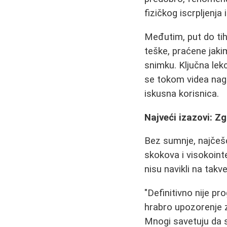
fizičkog iscrpljenja
Međutim, put do tih
teške, praćene jaki
snimku. Ključna lekc
se tokom videa nagla
iskusna korisnica.
Najveći izazovi: Zg
Bez sumnje, najčešći
skokova i visokoint
nisu navikli na takv
"Definitivno nije pr
hrabro upozorenje 
Mnogi savetuju da s