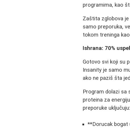
programima, kao što 
Zaštita zglobova je
samo preporuka, ve
tokom treninga kao
Ishrana: 70% uspe
Gotovo svi koji su po
Insanity je samo mu
ako ne paziš šta jed
Program dolazi sa s
proteina za energij
preporuke uključuju
**Dorucak bogat u