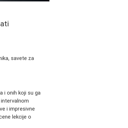
ati
nika, savete za
 i onih koji su ga
a intervalnom
ve i impresivne
cene lekcije o