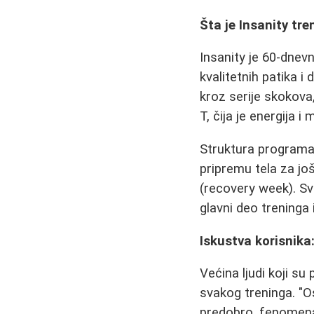
Šta je Insanity tre
Insanity je 60-dnev
kvalitetnih patika 
kroz serije skokova
T, čija je energija 
Struktura programa 
pripremu tela za još
(recovery week). Sva
glavni deo treninga 
Iskustva korisnika
Većina ljudi koji su
svakog treninga. "Os
predobro, fenomenal