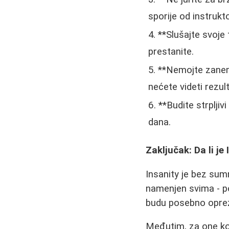
sporije od instrukt
**Slušajte svoje
prestanite.
**Nemojte zanemar
nećete videti rezul
**Budite strplji
dana.
Zaključak: Da li je
Insanity je bez sum
namenjen svima - poč
budu posebno oprez
Međutim, za one koj