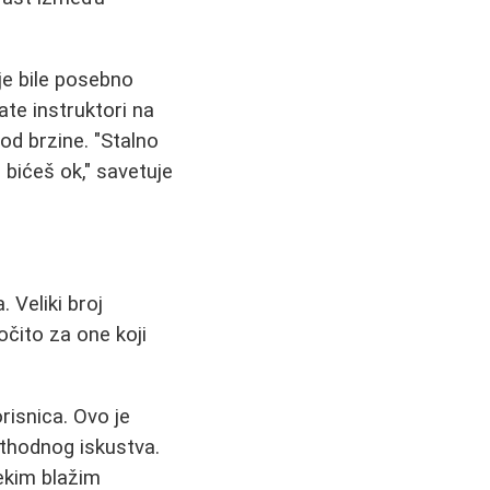
je bile posebno
te instruktori na
od brzine. "Stalno
 bićeš ok," savetuje
 Veliki broj
očito za one koji
orisnica. Ovo je
thodnog iskustva.
ekim blažim