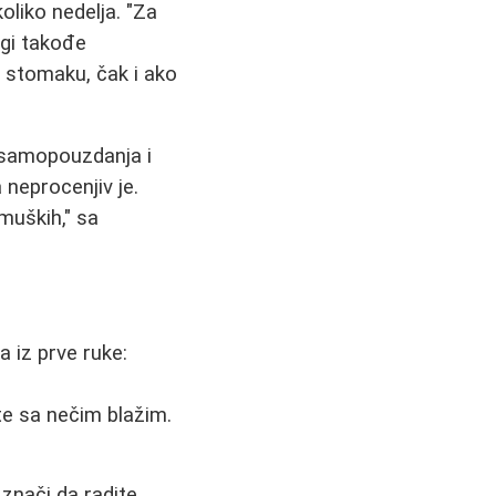
liko nedelja. "Za
ogi takođe
 stomaku, čak i ako
 samopouzdanja i
 neprocenjiv je.
muških," sa
a iz prve ruke:
te sa nečim blažim.
 znači da radite