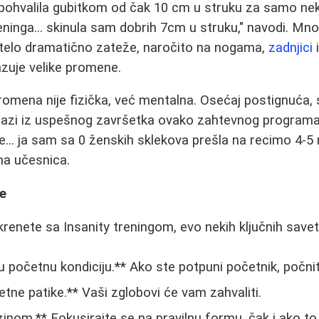
pohvalila gubitkom od čak 10 cm u struku za samo neko
eninga... skinula sam dobrih 7cm u struku," navodi. Mn
 telo dramatično zateže, naročito na nogama,
zadnjici
i
azuje velike promene.
romena nije fizička, već mentalna. Osećaj postignuća,
izilazi iz uspešnog završetka ovako zahtevnog programa
... ja sam sa 0 ženskih sklekova prešla na recimo 4-5 
na učesnica.
ke
krenete sa Insanity treningom, evo nekih ključnih savet
u početnu kondiciju.** Ako ste potpuni početnik, počni
tetne patike.** Vaši zglobovi će vam zahvaliti.
zinom.** Fokusirajte se na pravilnu formu, čak i ako to