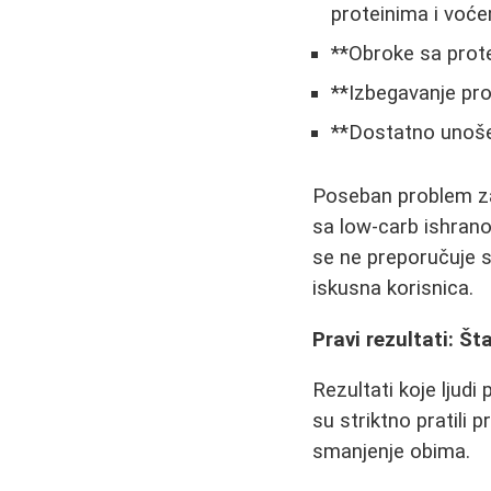
proteinima i voće
**Obroke sa prot
**Izbegavanje pro
**Dostatno unoše
Poseban problem za 
sa low-carb ishranom
se ne preporučuje sa
iskusna korisnica.
Pravi rezultati: Š
Rezultati koje ljudi
su striktno pratili 
smanjenje obima.