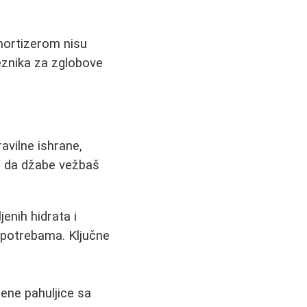
mortizerom nisu
eznika za zglobove
ravilne ishrane,
ko da džabe vežbaš
enih hidrata i
m potrebama. Ključne
sene pahuljice sa