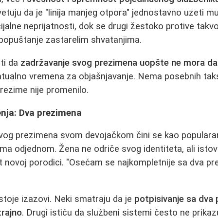
vetuju da je "linija manjeg otpora" jednostavno uzeti 
ijalne neprijatnosti, dok se drugi žestoko protive takv
 popuštanje zastarelim shvatanjima.
ti da
zadržavanje svog prezimena uopšte ne mora da
ntualno vremena za objašnjavanje. Nema posebnih taksi
rezime nije promenilo.
nja: Dva prezimena
og prezimena svom devojačkom čini se kao populara
ema odjednom. Žena ne odriče svog identiteta, ali ist
t novoj porodici. "Osećam se najkompletnije sa dva pr
toje izazovi. Neki smatraju da je
potpisivanje sa dva
trajno
. Drugi ističu da službeni sistemi često ne prik