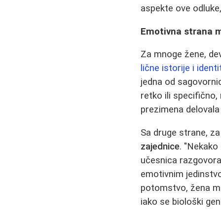
aspekte ove odluke,
Emotivna strana m
Za mnoge žene, devo
lične istorije i ident
jedna od sagovorni
retko ili specifično
prezimena delovala k
Sa druge strane, z
zajednice
. "Nekako 
učesnica razgovora. 
emotivnim jedinstv
potomstvo, žena mo
iako se biološki gen