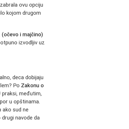
 izabrala ovu opciju
 bilo kojom drugom
 (očevo i majčino)
otpuno izvodljiv uz
lno, deca dobijaju
oblem? Po
Zakonu o
U praksi, međutim,
por u opštinama.
im ako sud ne
ko drugi navode da