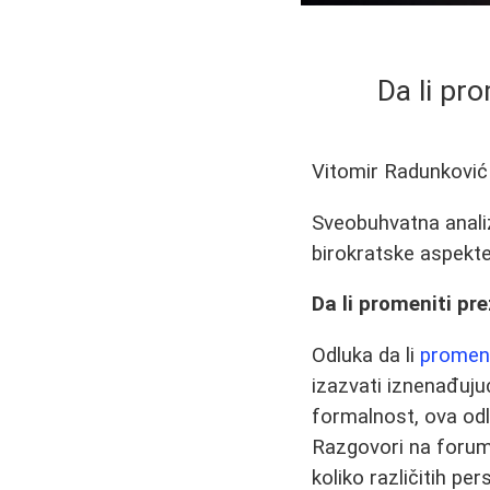
Da li pr
Vitomir Radunković
Sveobuhvatna anali
birokratske aspekte,
Da li promeniti pr
Odluka da li
promenit
izazvati iznenađuju
formalnost, ova odlu
Razgovori na forumim
koliko različitih pe