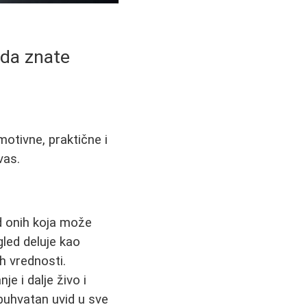
 da znate
otivne, praktične i
vas.
d onih koja može
gled deluje kao
ih vrednosti.
e i dalje živo i
obuhvatan uvid u sve