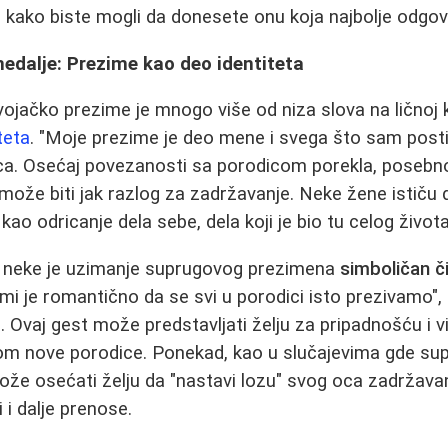
 kako biste mogli da donesete onu koja najbolje odgo
edalje: Prezime kao deo identiteta
jačko prezime je mnogo više od niza slova na ličnoj k
iteta
. "Moje prezime je deo mene i svega što sam posti
ca. Osećaj povezanosti sa porodicom porekla, posebn
, može biti jak razlog za zadržavanje. Neke žene ističu
ao odricanje dela sebe, dela koji je bio tu celog života
a neke je uzimanje suprugovog prezimena
simboličan č
mi je romantično da se svi u porodici isto prezivamo", i
Ovaj gest može predstavljati želju za pripadnošću i viz
om nove porodice. Ponekad, kao u slučajevima gde s
že osećati želju da "nastavi lozu" svog oca zadržav
i i dalje prenose.