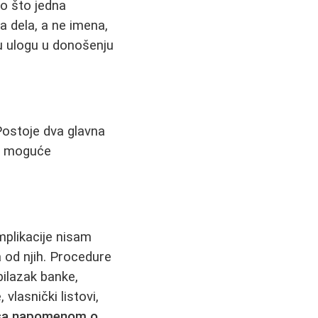
ao što jedna
 dela, a ne imena,
ku ulogu u donošenju
Postoje dva glavna
na moguće
mplikacije nisam
a od njih. Procedure
bilazak banke,
vlasnički listovi,
h sa napomenom o