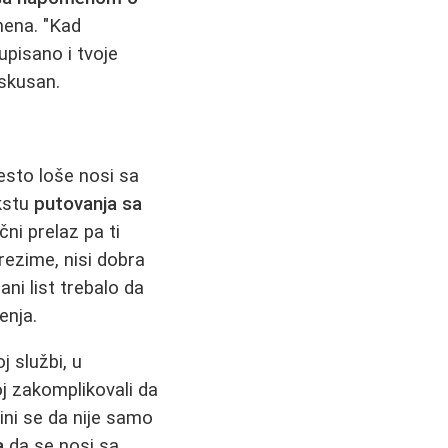
mena. "Kad
upisano i tvoje
iskusan.
esto loše nosi sa
kstu
putovanja sa
čni prelaz pa ti
rezime, nisi dobra
ni list trebalo da
enja.
j službi, u
j zakomplikovali da
ini se da nije samo
a
da se nosi sa