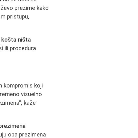
muževo prezime kako
om pristupu,
 košta ništa
 ili procedura
n kompromis koji
ovremeno vizuelno
ezimena", kaže
 prezimena
azuju oba prezimena