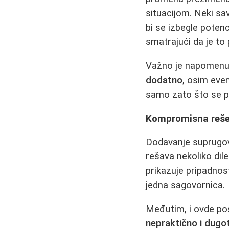
situacijom. Neki sa
bi se izbegle potenc
smatrajući da je to
Važno je napomenu
dodatno
, osim eve
samo zato što se p
Kompromisna reše
Dodavanje suprugov
rešava nekoliko dil
prikazuje pripadnos
jedna sagovornica.
Međutim, i ovde pos
nepraktično i dugo