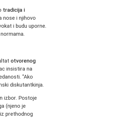
ko
tradicija i
a nose i njihovo
vokat i budu uporne.
m normama.
ultat
otvorenog
c insistira na
redanosti. "Ako
mski diskutantkinja.
n izbor. Postoje
ga (njeno je
e iz prethodnog