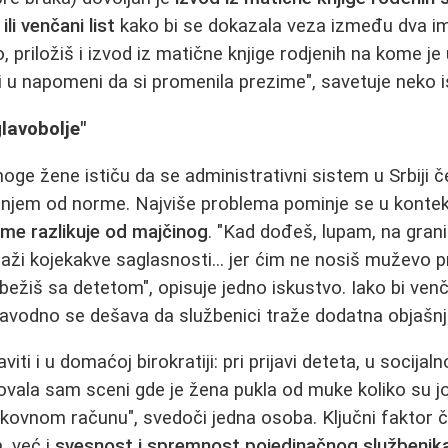
li venčani list
kako bi se dokazala veza između dva i
priložiš i izvod iz matične knjige rodjenih na kome je 
 u napomeni da si promenila prezime", savetuje neko 
glavobolje"
oge žene ističu da se administrativni sistem u Srbiji č
anjem od norme. Najviše problema pominje se u konte
ime razlikuje od majčinog
. "Kad dođeš, lupam, na grani
raži kojekakve saglasnosti... jer ćim ne nosiš muževo p
ežiš sa detetom", opisuje jedno iskustvo. Iako bi venča
navodno se dešava da službenici traže dodatna objašnj
ti i u domaćoj birokratiji: pri prijavi deteta, u socijalno
vala sam sceni gde je žena pukla od muke koliko su jo
ovnom računu", svedoči jedna osoba. Ključni faktor č
, već i
svesnost i spremnost pojedinačnog službenik