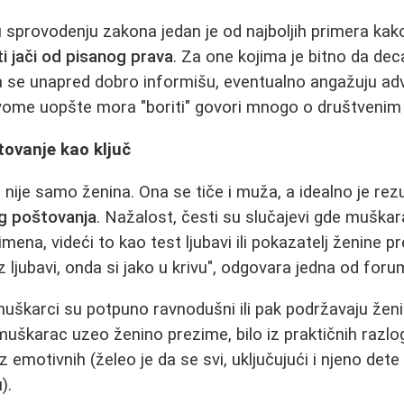
 sprovodenju zakona jedan je od najboljih primera ka
ti jači od pisanog prava
. Za one kojima je bitno da dec
a se unapred dobro informišu, eventualno angažuju ad
ovome uopšte mora "boriti" govori mnogo o društveni
tovanje kao ključ
nije samo ženina. Ona se tiče i muža, a idealno je rez
og poštovanja
. Nažalost, česti su slučajevi gde muškara
ena, videći to kao test ljubavi ili pokazatelj ženine p
z ljubavi, onda si jako u krivu", odgovara jedna od foru
uškarci su potpuno ravnodušni ili pak podržavaju ženi
 muškarac uzeo ženino prezime, bilo iz praktičnih razlo
 iz emotivnih (želeo je da se svi, uključujući i njeno det
).