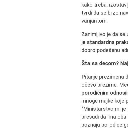
kako treba, izostavl
tvrdi da se brzo na
varijantom.
Zanimljivo je da se
je standardna prak
dobro podešenu adm
Šta sa decom? Najz
Pitanje prezimena 
očevo prezime. Međ
porodičnim odnos
mnoge majke koje p
"Ministarstvo mi je
presudi da ima oba u
poznaju porodice g