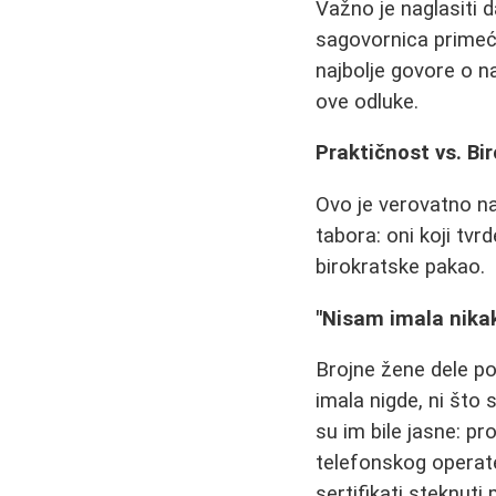
Važno je naglasiti 
sagovornica primeću
najbolje govore o n
ove odluke.
Praktičnost vs. Bi
Ovo je verovatno na
tabora: oni koji tv
birokratske pakao.
"Nisam imala nika
Brojne žene dele po
imala nigde, ni što 
su im bile jasne: p
telefonskog operate
sertifikati steknuti