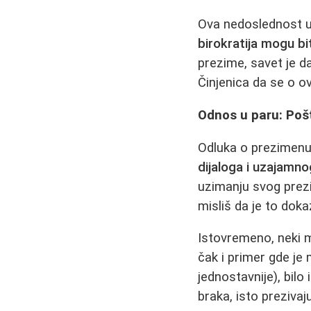
Ova nedoslednost u
birokratija mogu bi
prezime, savet je d
Činjenica da se o 
Odnos u paru: Poš
Odluka o prezimenu 
dijaloga i uzajamn
uzimanju svog prezim
misliš da je to doka
Istovremeno, neki m
čak i primer gde je
jednostavnije), bilo
braka, isto prezivaju