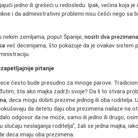
jajući jedno ili grešeći u redosledu. Ipak, većina koja je
vikne i da administrativni problemi nisu češći nego sa
 u nekim zemljama, poput Španije,
nositi dva prezimena
sa
već decenijama, što pokazuje da je ovakav sistem p
inistraciju.
apetljajnije pitanje
dece često bude presudno za mnoge parove. Tradiciona
utim, šta ako majka zadrži svoje? Da li to stvara pr
ima
, deca mogu dobiti prezime jednog ili oba roditelja. 
okušavaju da detetu daju oba prezimena nailaze na ot
 dalo odgovor da ne može, samo ili jedno ili drugo, os
 slučaju neslaganja roditelja", žali se jedna majka, ia
de deca imaju oba prezimena.