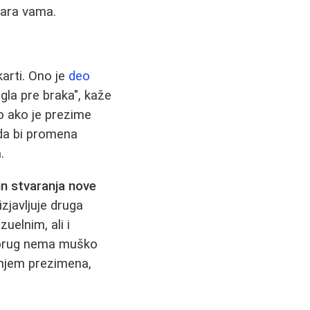
vara vama.
arti. Ono je
deo
gla pre braka", kaže
o ako je prezime
 da bi promena
.
in stvaranja nove
zjavljuje druga
uelnim, ali i
uprug nema muško
anjem prezimena,