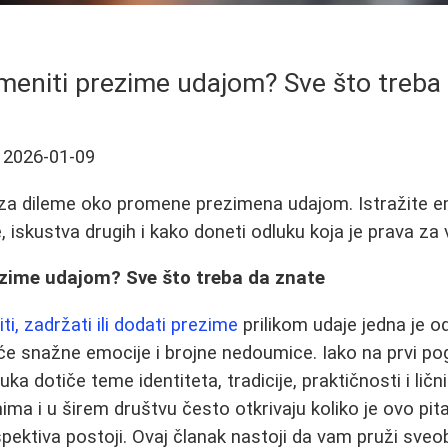
omeniti prezime udajom? Sve što treba
2026-01-09
za dileme oko promene prezimena udajom. Istražite em
 iskustva drugih i kako doneti odluku koja je prava za 
ezime udajom? Sve što treba da znate
i, zadržati ili dodati prezime
prilikom udaje jedna je o
će snažne emocije i brojne nedoumice. Iako na prvi po
ka dotiče teme identiteta, tradicije, praktičnosti i ličn
a i u širem društvu često otkrivaju koliko je ovo pitanj
rspektiva postoji. Ovaj članak nastoji da vam pruži sve