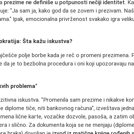
da
prezime ne definiše u potpunosti nečiji identitet
. K
je: "Ja sam ja, kako god da se zovem i prezivam. Naša
ama." Ipak, emocionalna privrženost svakako igra veli
rokratija: Šta kažu iskustva?
jčešće polje borbe kada je reč o promeni prezimena. 
rde da je to bezbolna procedura i oni koji upozoravaju 
kvih problema"
zitivna iskustva. "Promenila sam prezime i nikakve ko
se diplome tiče, niti bankovnog računa", izveštava jedn
romena lične karte, vozačke dozvole, pasoša, a zatim o
ra i slično. Za dokumenta koja se ne menjaju (diplome, 
 pre braka) dovoljan je
izvod iz matične knjige rođeni