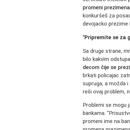
promeni prezimena i
konkuršeš za posao, 
devojacko prezime i
"Pripremite se za 
Sa druge strane, mn
bilo kakvim odstup
decom čije se prez
brkati policajac zat
supruga, a možda i b
reši ovaj problem, 
Problemi se mogu javi
bankama. "Prisustvo
promeni ime na bank
promena prezimena