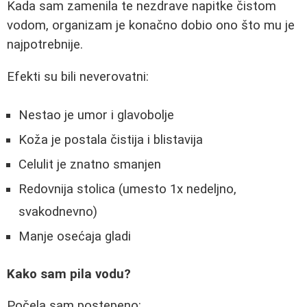
Kada sam zamenila te nezdrave napitke čistom
vodom, organizam je konačno dobio ono što mu je
najpotrebnije.
Efekti su bili neverovatni:
Nestao je umor i glavobolje
Koža je postala čistija i blistavija
Celulit je znatno smanjen
Redovnija stolica (umesto 1x nedeljno,
svakodnevno)
Manje osećaja gladi
Kako sam pila vodu?
Počela sam postepeno: