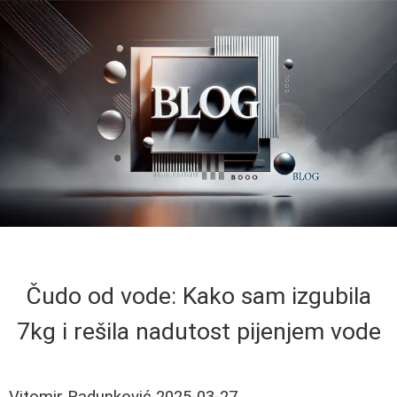
Čudo od vode: Kako sam izgubila
7kg i rešila nadutost pijenjem vode
Vitomir Radunković
2025-03-27