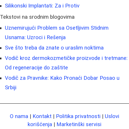
Silikonski Implantati: Za i Protiv
Tekstovi na srodnim blogovima
Uznemirujući Problem sa Osetljivim Stidnim
Usnama: Uzroci i Rešenja
Sve što treba da znate o uraslim noktima
Vodič kroz dermokozmetičke proizvode i tretmane:
Od regeneracije do zaštite
Vodič za Pravnike: Kako Pronaći Dobar Posao u
Srbiji
O nama
|
Kontakt
|
Politika privatnosti
|
Uslovi
korišćenja
|
Marketinški servisi