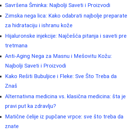
Savršena Šminka: Najbolji Saveti i Proizvodi
Zimska nega lica: Kako odabrati najbolje preparate
za hidrataciju i ishranu kože
Hijaluronske injekcije: Najčešća pitanja i saveti pre
tretmana
Anti-Aging Nega za Masnu i Mešovitu Kožu:
Najbolji Saveti i Proizvodi
Kako Rešiti Bubuljice i Fleke: Sve Što Treba da
Znaš
Alternativna medicina vs. klasična medicina: šta je
pravi put ka zdravlju?
Matične ćelije iz pupčane vrpce: sve što treba da
znate