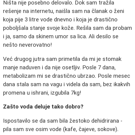
Ništa nije posebno delovalo. Dok sam tražila
rešenje na internetu, naišla sam na članak o ženi
koja pije 3 litre vode dnevno i koja je drastično
poboljšala stanje svoje kože. Rešila sam da probam
i ja, samo da skinem umor sa lica. Ali desilo se
nešto neverovatno!
Već drugog jutra sam primetila da mi je stomak
manje naduven i da nije osetljiv. Posle 7 dana,
metabolizam mi se drastično ubrzao. Posle mesec
dana stala sam na vagu i videla da sam, bez ikakvih
promena u ishrani, izgubila 7kg!
Zašto voda deluje tako dobro?
Ispostavilo se da sam bila žestoko dehidrirana -
pila sam sve osim vode (kafe, čajeve, sokove).