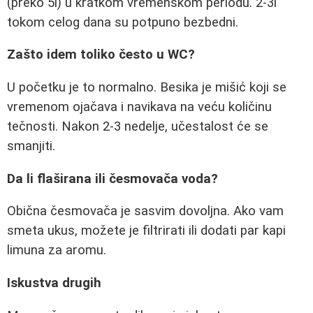
(preko 5l) u kratkom vremenskom periodu. 2-3l
tokom celog dana su potpuno bezbedni.
Zašto idem toliko često u WC?
U početku je to normalno. Besika je mišić koji se
vremenom ojačava i navikava na veću količinu
tečnosti. Nakon 2-3 nedelje, učestalost će se
smanjiti.
Da li flaširana ili česmovača voda?
Obična česmovača je sasvim dovoljna. Ako vam
smeta ukus, možete je filtrirati ili dodati par kapi
limuna za aromu.
Iskustva drugih