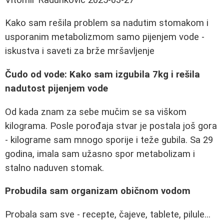
Kako sam rešila problem sa nadutim stomakom i
usporanim metabolizmom samo pijenjem vode -
iskustva i saveti za brže mršavljenje
Čudo od vode: Kako sam izgubila 7kg i rešila
nadutost pijenjem vode
Od kada znam za sebe mučim se sa viškom
kilograma. Posle porođaja stvar je postala još gora
- kilograme sam mnogo sporije i teže gubila. Sa 29
godina, imala sam užasno spor metabolizam i
stalno naduven stomak.
Probudila sam organizam običnom vodom
Probala sam sve - recepte, čajeve, tablete, pilule...