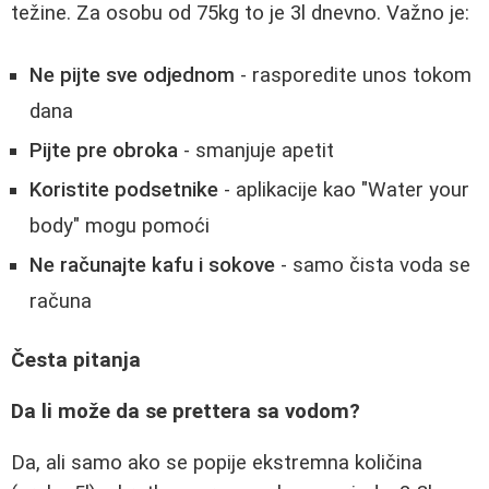
težine. Za osobu od 75kg to je 3l dnevno. Važno je:
Ne pijte sve odjednom
- rasporedite unos tokom
dana
Pijte pre obroka
- smanjuje apetit
Koristite podsetnike
- aplikacije kao "Water your
body" mogu pomoći
Ne računajte kafu i sokove
- samo čista voda se
računa
Česta pitanja
Da li može da se prettera sa vodom?
Da, ali samo ako se popije ekstremna količina