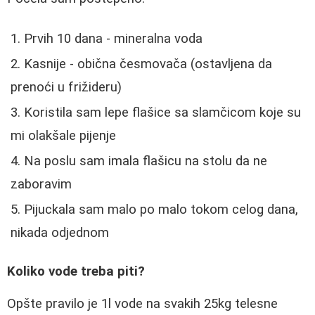
Prvih 10 dana - mineralna voda
Kasnije - obična česmovača (ostavljena da
prenoći u frižideru)
Koristila sam lepe flašice sa slamčicom koje su
mi olakšale pijenje
Na poslu sam imala flašicu na stolu da ne
zaboravim
Pijuckala sam malo po malo tokom celog dana,
nikada odjednom
Koliko vode treba piti?
Opšte pravilo je 1l vode na svakih 25kg telesne