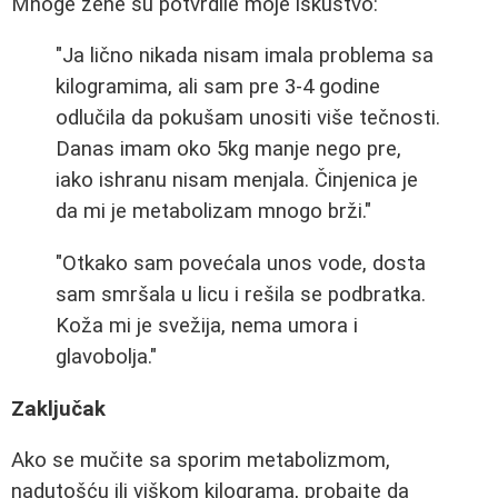
Mnoge žene su potvrdile moje iskustvo:
"Ja lično nikada nisam imala problema sa
kilogramima, ali sam pre 3-4 godine
odlučila da pokušam unositi više tečnosti.
Danas imam oko 5kg manje nego pre,
iako ishranu nisam menjala. Činjenica je
da mi je metabolizam mnogo brži."
"Otkako sam povećala unos vode, dosta
sam smršala u licu i rešila se podbratka.
Koža mi je svežija, nema umora i
glavobolja."
Zaključak
Ako se mučite sa sporim metabolizmom,
nadutošću ili viškom kilograma, probajte da