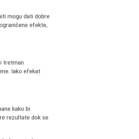
niti mogu dati dobre
 ograničene efekte,
ći tretman
ene. Iako efekat
mane kako bi
re rezultate dok se