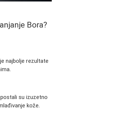
lanjanje Bora?
e najbolje rezultate
nima.
 postali su izuzetno
dmlađivanje kože.