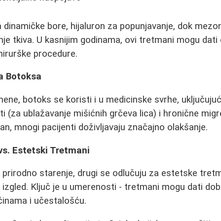
za dinamičke bore, hijaluron za popunjavanje, dok mezo
nje tkiva. U kasnijim godinama, ovi tretmani mogu dati
hirurške procedure.
a Botoksa
ene, botoks se koristi i u medicinske svrhe, uključuju
i (za ublažavanje mišićnih grčeva lica) i hronične migr
an, mnogi pacijenti doživljavaju značajno olakšanje.
vs. Estetski Tretmani
u prirodno starenje, drugi se odlučuju za estetske tret
 izgled. Ključ je u umerenosti - tretmani mogu dati dob
ičinama i učestalošću.