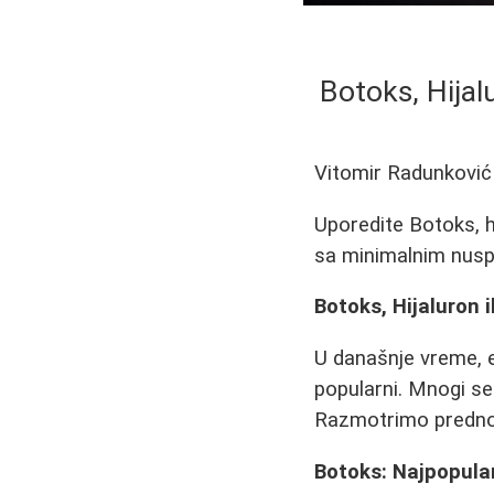
Botoks, Hijal
Vitomir Radunković
Uporedite Botoks, h
sa minimalnim nusp
Botoks, Hijaluron i
U današnje vreme, e
popularni. Mnogi se
Razmotrimo prednos
Botoks: Najpopular