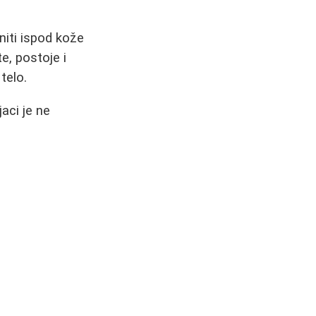
niti ispod kože
e, postoje i
telo.
aci je ne