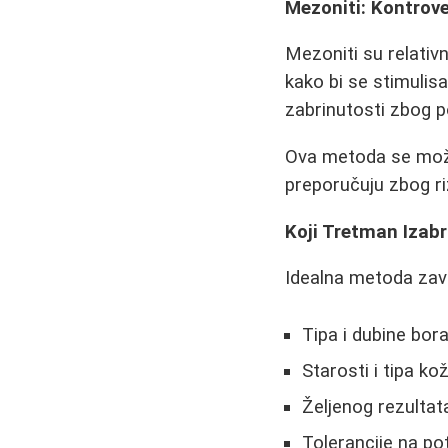
Mezoniti: Kontrov
Mezoniti su relativ
kako bi se stimulisa
zabrinutosti zbog p
Ova metoda se može k
preporučuju zbog ri
Koji Tretman Izabr
Idealna metoda zavi
Tipa i dubine bor
Starosti i tipa ko
Željenog rezultat
Tolerancije na po