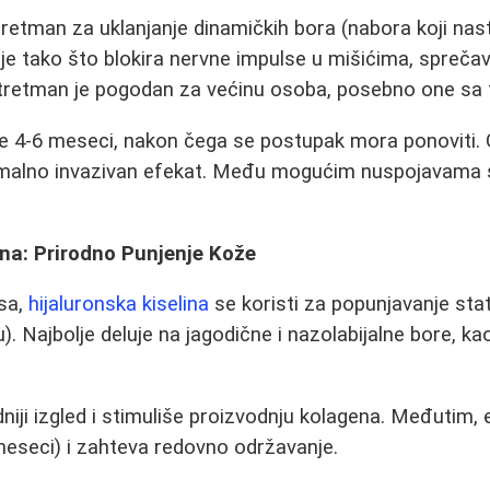
tretman za uklanjanje dinamičkih bora (nabora koji nas
uje tako što blokira nervne impulse u mišićima, sprečav
j tretman je pogodan za većinu osoba, posebno one s
e 4-6 meseci, nakon čega se postupak mora ponoviti. 
imalno invazivan efekat. Među mogućim nuspojavama s
ina: Prirodno Punjenje Kože
ksa,
hijaluronska kiselina
se koristi za popunjavanje sta
ju). Najbolje deluje na jagodične i nazolabijalne bore, ka
dniji izgled i stimuliše proizvodnju kolagena. Međutim, 
meseci) i zahteva redovno održavanje.