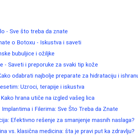
elo - Sve što treba da znate
nate o Botoxu - Iskustva i saveti
ke bubuljice i ožiljke
ice - Saveti i preporuke za svaki tip kože
ako odabrati najbolje preparate za hidrataciju i ishra
esetim: Uzroci, terapije i iskustva
: Kako hrana utiče na izgled vašeg lica
 Implantima i Filerima: Sve Što Treba da Znate
cija: Efektivno rešenje za smanjenje masnih naslaga?
na vs. klasična medicina: šta je pravi put ka zdravlju?