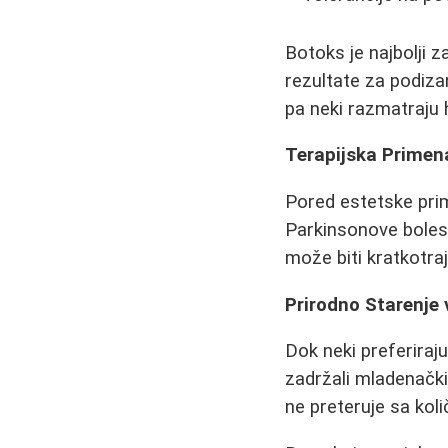
Botoks je najbolji 
rezultate za podiza
pa neki razmatraju 
Terapijska Primen
Pored estetske prim
Parkinsonove bolest
može biti kratkotraj
Prirodno Starenje 
Dok neki preferiraj
zadržali mladenački
ne preteruje sa kol