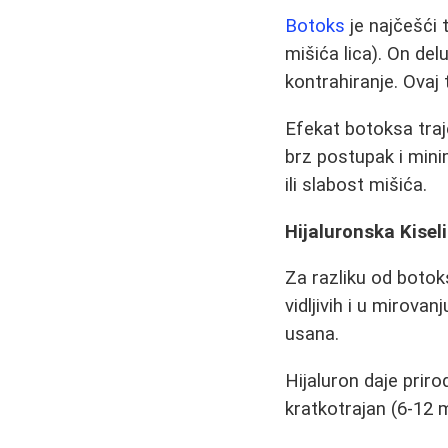
Botoks
je najčešći 
mišića lica). On del
kontrahiranje. Ova
Efekat botoksa traj
brz postupak i min
ili slabost mišića.
Hijaluronska Kisel
Za razliku od boto
vidljivih i u mirovan
usana.
Hijaluron daje priro
kratkotrajan (6-12 