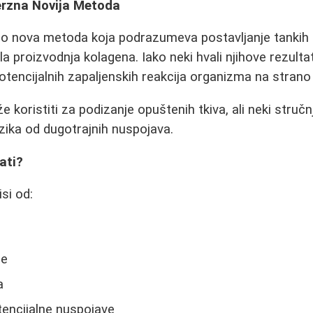
erzna Novija Metoda
no nova metoda koja podrazumeva postavljanje tankih 
la proizvodnja kolagena. Iako neki hvali njihove rezultat
otencijalnih zapaljenskih reakcija organizma na strano 
oristiti za podizanje opuštenih tkiva, ali neki stručnj
zika od dugotrajnih nuspojava.
ati?
si od:
a
že
a
tencijalne nuspojave