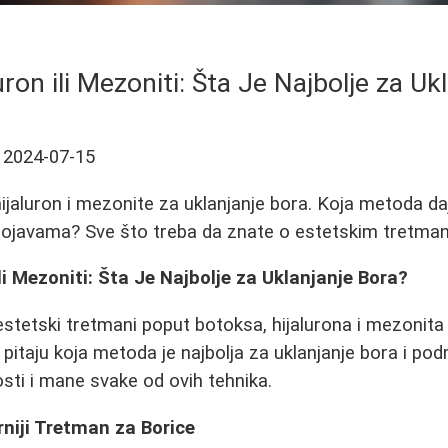
uron ili Mezoniti: Šta Je Najbolje za Uk
2024-07-15
ijaluron i mezonite za uklanjanje bora. Koja metoda daj
ojavama? Sve što treba da znate o estetskim tretma
li Mezoniti: Šta Je Najbolje za Uklanjanje Bora?
stetski tretmani poput botoksa, hijalurona i mezonita
 pitaju koja metoda je najbolja za uklanjanje bora i po
ti i mane svake od ovih tehnika.
niji Tretman za Borice