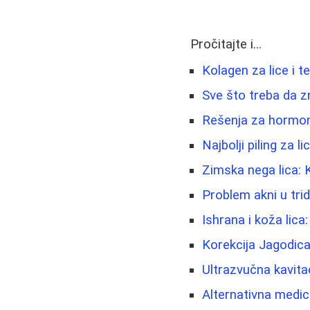
Pročitajte i...
Kolagen za lice i t
Sve što treba da z
Rešenja za hormons
Najbolji piling za l
Zimska nega lica: K
Problem akni u trid
Ishrana i koža lica
Korekcija Jagodica
Ultrazvučna kavita
Alternativna medici