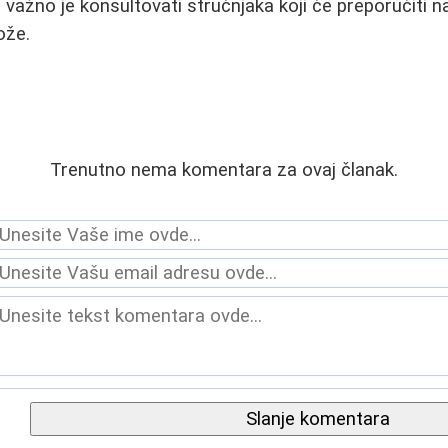
, važno je konsultovati stručnjaka koji će preporučiti 
ože.
Trenutno nema komentara za ovaj članak.
Slanje komentara