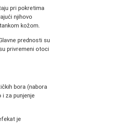
taju pri pokretima
ajući njihovo
a tankom kožom.
Glavne prednosti su
u privremeni otoci
tičkih bora (nabora
o i za punjenje
efekat je