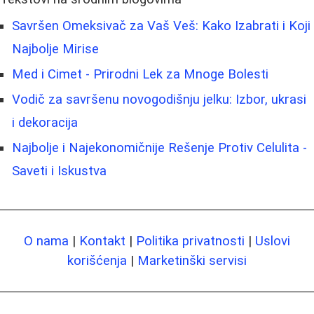
Savršen Omeksivač za Vaš Veš: Kako Izabrati i Koji
Najbolje Mirise
Med i Cimet - Prirodni Lek za Mnoge Bolesti
Vodič za savršenu novogodišnju jelku: Izbor, ukrasi
i dekoracija
Najbolje i Najekonomičnije Rešenje Protiv Celulita -
Saveti i Iskustva
O nama
|
Kontakt
|
Politika privatnosti
|
Uslovi
korišćenja
|
Marketinški servisi