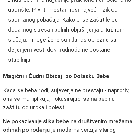
uporište. Prvi trimestar nosi najveći rizik od
spontanog pobačaja. Kako bi se zaštitile od
dodatnog stresa i bolnih objašnjenja u tužnom
slučaju, mnoge žene su i danas oprezne sa
deljenjem vesti dok trudnoća ne postane
stabilnija.
Magični i Čudni Običaji po Dolasku Bebe
Kada se beba rodi, sujeverja ne prestaju - naprotiv,
ona se multiplikuju, fokusirajući se na bebinu
zaštitu od uroka i bolesti.
Ne pokazivanje slika bebe na društvenim mrežama
odmah po rođenju
je moderna verzija starog