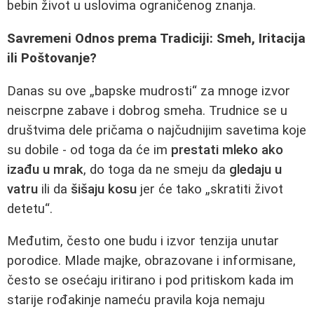
bebin život u uslovima ograničenog znanja.
Savremeni Odnos prema Tradiciji: Smeh, Iritacija
ili Poštovanje?
Danas su ove „bapske mudrosti“ za mnoge izvor
neiscrpne zabave i dobrog smeha. Trudnice se u
društvima dele pričama o najčudnijim savetima koje
su dobile - od toga da će im
prestati mleko ako
izađu u mrak
, do toga da ne smeju da
gledaju u
vatru
ili da
šišaju kosu
jer će tako „skratiti život
detetu“.
Međutim, često one budu i izvor tenzija unutar
porodice. Mlade majke, obrazovane i informisane,
često se osećaju iritirano i pod pritiskom kada im
starije rođakinje nameću pravila koja nemaju