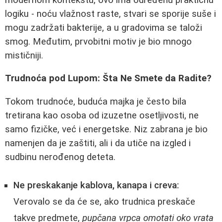
logiku - noću vlažnost raste, stvari se sporije suše i
mogu zadržati bakterije, a u gradovima se taloži
smog. Međutim, prvobitni motiv je bio mnogo
mističniji.
Trudnoća pod Lupom: Šta Ne Smete da Radite?
Tokom trudnoće, buduća majka je često bila
tretirana kao osoba od izuzetne osetljivosti, ne
samo fizičke, već i energetske. Niz zabrana je bio
namenjen da je zaštiti, ali i da utiče na izgled i
sudbinu nerođenog deteta.
Ne preskakanje kablova, kanapa i creva:
Verovalo se da će se, ako trudnica preskače
takve predmete,
pupčana vrpca omotati oko vrata