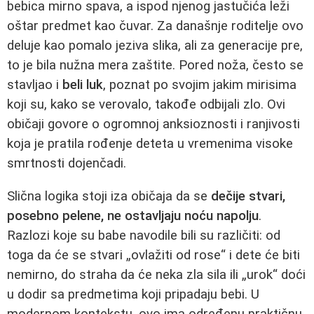
bebica mirno spava, a ispod njenog jastučića leži
oštar predmet kao čuvar. Za današnje roditelje ovo
deluje kao pomalo jeziva slika, ali za generacije pre,
to je bila nužna mera zaštite. Pored noža, često se
stavljao i
beli luk
, poznat po svojim jakim mirisima
koji su, kako se verovalo, takođe odbijali zlo. Ovi
običaji govore o ogromnoj anksioznosti i ranjivosti
koja je pratila rođenje deteta u vremenima visoke
smrtnosti dojenčadi.
Slična logika stoji iza običaja da se
dečije stvari,
posebno pelene, ne ostavljaju noću napolju
.
Razlozi koje su babe navodile bili su različiti: od
toga da će se stvari „ovlažiti od rose“ i dete će biti
nemirno, do straha da će neka zla sila ili „urok“ doći
u dodir sa predmetima koji pripadaju bebi. U
modernom kontekstu, ovo ima određenu praktičnu