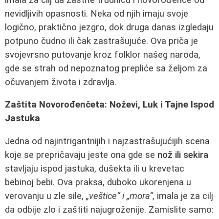
nevidljivih opasnosti. Neka od njih imaju svoje
logično, praktično jezgro, dok druga danas izgledaju
potpuno čudno ili čak zastrašujuće. Ova priča je
svojevrsno putovanje kroz folklor našeg naroda,
gde se strah od nepoznatog prepliće sa željom za
očuvanjem života i zdravlja.
Zaštita Novorođenčeta: Noževi, Luk i Tajne Ispod
Jastuka
Jedna od najintrigantnijih i najzastrašujućijih scena
koje se prepričavaju jeste ona gde se
nož ili sekira
stavljaju ispod jastuka, dušekta ili u krevetac
bebinoj bebi. Ova praksa, duboko ukorenjena u
verovanju u zle sile,
„veštice“ i „mora“
, imala je za cilj
da odbije zlo i zaštiti najugroženije. Zamislite samo: