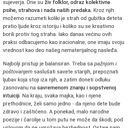
sujeverja. One su
živ folklor, odraz kolektivne
psihe, strahova i nada naših predaka
. Kroz njih
možemo razumeti koliki je strah od gubitka deteta
pratio ljude kroz istoriju i koliko su se kreativno
borili protiv tog straha. Iako danas većinu ovih
praksi odbacujemo kao iracionalne, one imaju svoju
vrednost kao deo našeg nematerijalnog nasleđa.
Najbolji pristup je balansiran. Treba sa
pažnjom i
poštovanjem
saslušati savete starijih, prepoznati
ljubav koja stoji iza njih, a zatim doneti odluku
zasnovanu na
savremenom znanju i sopstvenoj
intuiciji
. Na kraju, svaka majka, kao i njene
prethodnice, želi samo jedno - da njeno dete bude
zdravo i zaštićeno. A ponekad, malo narodne
poezije i čarolije u tom putu ne može da škodi, pod
uslovom da ne ugrožava bezbednost. Ostaje nam