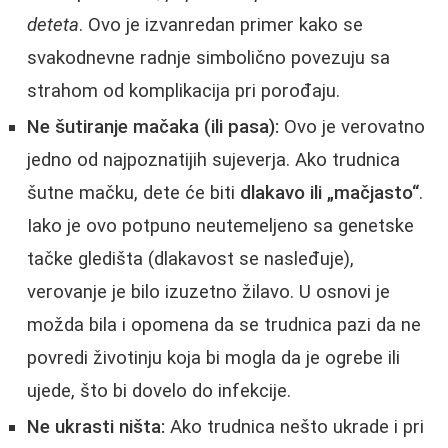
deteta
. Ovo je izvanredan primer kako se
svakodnevne radnje simbolično povezuju sa
strahom od komplikacija pri porođaju.
Ne šutiranje mačaka (ili pasa):
Ovo je verovatno
jedno od najpoznatijih sujeverja. Ako trudnica
šutne mačku, dete će biti
dlakavo ili „mačjasto“
.
Iako je ovo potpuno neutemeljeno sa genetske
tačke gledišta (dlakavost se nasleđuje),
verovanje je bilo izuzetno žilavo. U osnovi je
možda bila i opomena da se trudnica pazi da ne
povredi životinju koja bi mogla da je ogrebe ili
ujede, što bi dovelo do infekcije.
Ne ukrasti ništa:
Ako trudnica nešto ukrade i pri