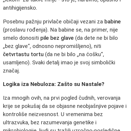
antihigijensko.
Posebnu pažnju privlače običaji vezani za
babine
(proslavu rođenja). Na babine se, na primer, nije
smelo donositi
pile bez glave
(da dete ne bi bilo
„bez glave“, odnosno nepromišljeno), niti
četvrtastu tortu
(da ne bi bilo „na ćošku“,
usamljeno). Svaki detalj imao je svoj simbolički
značaj.
Logika iza Nebuloza: Zašto su Nastale?
Iza mnogih ovih, na prvi pogled čudnih, verovanja
krije se pokušaj da se objasne neobjašnjive pojave i
kontroliše neizvesnost. U vremenima bez
ultrazvuka, bez razumevanja genetike i
mikrobiologije, ljudi su tražili uzročno-posledične