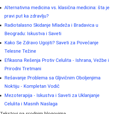
Alternativna medicina vs. klasična medicina: šta je
pravi put ka zdravlju?
Radiotalasno Skidanje Mladeža i Bradavica u
Beogradu: Iskustva i Saveti
Kako Se Zdravo Ugojiti? Saveti za Povećanje
Telesne Težine
Efikasna Rešenja Protiv Celulita - Ishrana, Vežbe i
Prirodni Tretmani
Rešavanje Problema sa Gljivičnim Oboljenjima
Noktiju - Kompletan Vodič
Mezoterapija - Iskustva i Saveti za Uklanjanje
Celulita i Masnih Naslaga
Tekstovi na srodnim blogovima