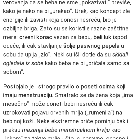
verovanja da se beba ne sme „pokazivati“ previše,
kako je neko ne bi „urekao“. Urek, kao koncept zle
energije ili zavisti koja donosi nesreću, bio je
ozbiljna briga. Zato su se koristile razne zaštitne
mere:
crveni konac
vezan za bebu,
beli luk
ispod
odeće, ili čak stavljanje
šolje pasivnog pepela
u
sobu da upija „zlo“. Neki su išli dotle da su
skidali
ogledala iz sobe
kako beba ne bi „pričala samo sa
sobom“.
Postojalo je i strogo pravilo o
poseti ocima koji
imaju menstruaciju
. Smatralo se da žena koja „ima
mesečno“ može doneti bebi nesreću ili čak
uzrokovati pojavu crvenih mrlja („rumenila“) na
bebinoj koži. Neke ekstremne priče pominju čak i
praksu
mazanja bebe menstrualnom krvlju
kao
„lekom“ za takve mrlje - što je, naravno, opasno i