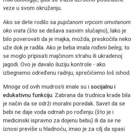
veze u svom okruženju.
Ako se dete rodilo sa
pupčanom vrpcom omotanom
oko vrata
(što se dešava sasvim slučajno), lako je
bilo poverovati da je majka, možda, preskočila neko
uže dok je radila. Ako je beba imala
rođeni beleg
, to
se moglo pripisati majčinom strahu ili ukradenoj
jagodi. Ovo je davalo iluziju kontrole - ako
izbegnemo određenu radnju, sprečićemo loš ishod.
Mnoge od ovih mudrosti imale su i
socijalnu i
edukativnu funkciju
. Zabrana da trudnica krade bila
je način da se održi moralni poredak. Savet da se
bebi ne daje voda odmah po rođenju (što je i
medicinski ispravno za dojenu bebu) ili da se ne
iznosi previše u hladnoću, imao je za cilj da spasi