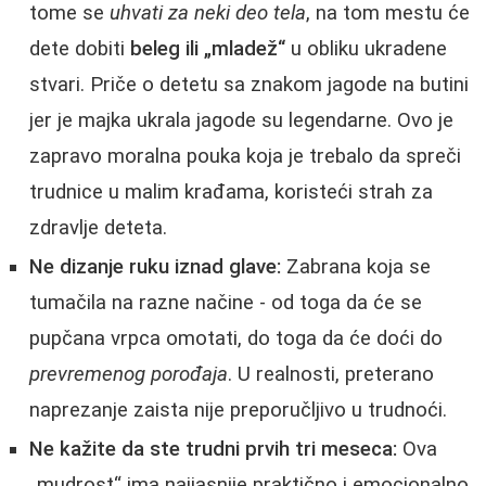
tome se
uhvati za neki deo tela
, na tom mestu će
dete dobiti
beleg ili „mladež“
u obliku ukradene
stvari. Priče o detetu sa znakom jagode na butini
jer je majka ukrala jagode su legendarne. Ovo je
zapravo moralna pouka koja je trebalo da spreči
trudnice u malim krađama, koristeći strah za
zdravlje deteta.
Ne dizanje ruku iznad glave:
Zabrana koja se
tumačila na razne načine - od toga da će se
pupčana vrpca omotati, do toga da će doći do
prevremenog porođaja
. U realnosti, preterano
naprezanje zaista nije preporučljivo u trudnoći.
Ne kažite da ste trudni prvih tri meseca:
Ova
„mudrost“ ima najjasnije praktično i emocionalno