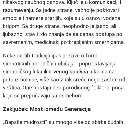
nikakvog naučnog osnova. Ključ je u
komunikaciji i
razumevanju
. Sa jedne strane, važno je poštovati
emocije i namere starijih, koje su u osnovi vodene
brigom. Sa druge strane, neophodno je jasno, ali
ljubazno, staviti do znanja da se danas postupa po
savremenim, medicinski potkrepljenim smernicama.
Neke od tih tradicija ipak prežive u formi
simpatičnih porodičnih običaja - poput stavljanja
simboličkog
luka ili crvenog končića
u kolica na
putu iz bolnice, više kao znak sreće nego zaštite od
veštica. One postaju deo porodičnog folklora, priča
koje se prepričavaju sa osmehom.
Zaključak: Most između Generacija
„Bapske mudrosti“ su mnogo više od zbirke čudnih