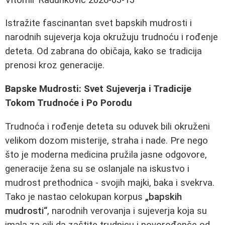
Istražite fascinantan svet bapskih mudrosti i
narodnih sujeverja koja okružuju trudnoću i rođenje
deteta. Od zabrana do običaja, kako se tradicija
prenosi kroz generacije.
Bapske Mudrosti: Svet Sujeverja i Tradicije
Tokom Trudnoće i Po Porodu
Trudnoća i rođenje deteta su oduvek bili okruženi
velikom dozom misterije, straha i nade. Pre nego
što je moderna medicina pružila jasne odgovore,
generacije žena su se oslanjale na iskustvo i
mudrost prethodnica - svojih majki, baka i svekrva.
Tako je nastao celokupan korpus
„bapskih
mudrosti“
, narodnih verovanja i sujeverja koja su
imala za cilj da zaštite trudnicu i novorođenče od