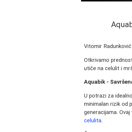
Aquab
Vitomir Radunković
Otkrivamo prednosti
utiče na celulit i m
Aquabik - Savršena
U potrazi za idealn
minimalan rizik od 
generacijama. Ovaj 
celulita
.