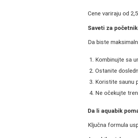
Cene variraju od 2,
Saveti za početni
Da biste maksimalno 
Kombinujte sa um
Ostanite dosledn
Koristite saunu 
Ne očekujte trenu
Da li aquabik pom
Ključna formula usp