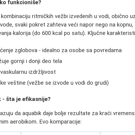
ako funkcioniše?
 kombinaciju ritmičkih vežbi izvedenih u vodi, obično u
 vode, svaki pokret zahteva veći napor nego na kopnu,
nja kalorija (do 600 kcal po satu). Ključne karakterist
ćenje zglobova - idealno za osobe sa povredama
je gornji i donji deo tela
vaskularnu izdržljivost
ke veštine (vežbe se izvode u vodi do grudi)
- šta je efikasnije?
azuju da aquabik daje bolje rezultate za kraći vremens
čnim aerobikom. Evo komparacije: