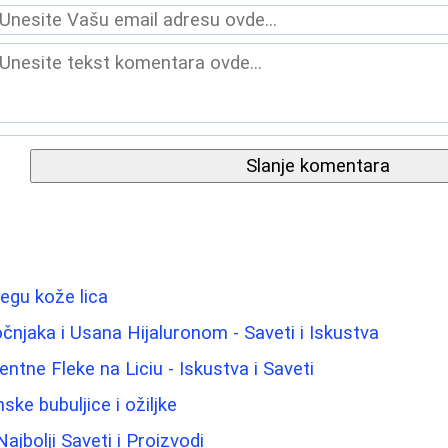
Slanje komentara
negu kože lica
njaka i Usana Hijaluronom - Saveti i Iskustva
ntne Fleke na Liciu - Iskustva i Saveti
ke bubuljice i ožiljke
jbolji Saveti i Proizvodi