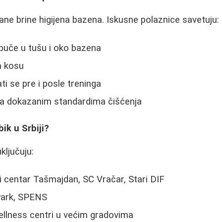
e brine higijena bazena. Iskusne polaznice savetuju:
uče u tušu i oko bazena
a kosu
ti se pre i posle treninga
sa dokazanim standardima čišćenja
ik u Srbiji?
ključuju:
 centar Tašmajdan, SC Vračar, Stari DIF
ark, SPENS
llness centri u većim gradovima