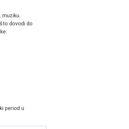
z muziku.
 što dovodi do
ike:
ki period u