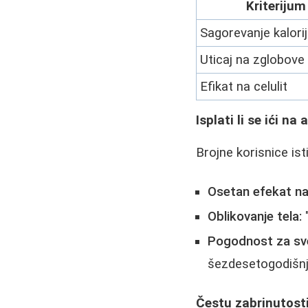
Kriterijum
Sagorevanje kalori
Uticaj na zglobove
Efikat na celulit
Isplati li se ići n
Brojne korisnice ist
Osetan efekat na 
Oblikovanje tela:
"
Pogodnost za sv
šezdesetogodišnj
Čestu zabrinutosti