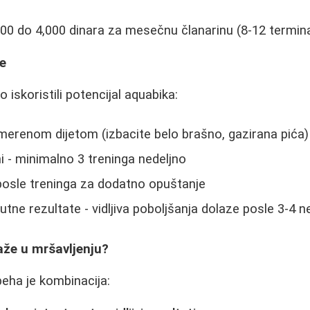
500 do 4,000 dinara za mesečnu članarinu (8-12 termina
ke
iskoristili potencijal aquabika:
erenom dijetom (izbacite belo brašno, gazirana pića)
i - minimalno 3 treninga nedeljno
posle treninga za dodatno opuštanje
tne rezultate - vidljiva poboljšanja dolaze posle 3-4 n
aže u mršavljenju?
eha je kombinacija: