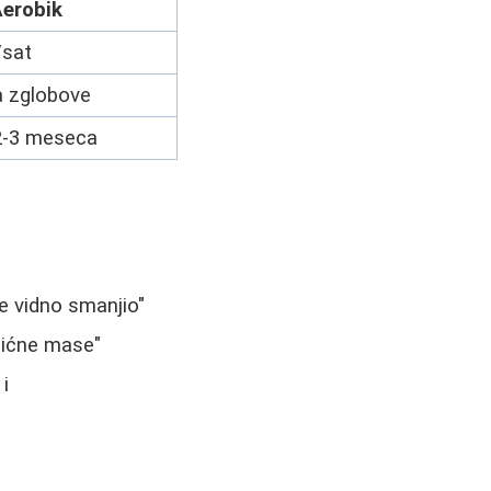
erobik
/sat
a zglobove
 2-3 meseca
e vidno smanjio"
šićne mase"
 i