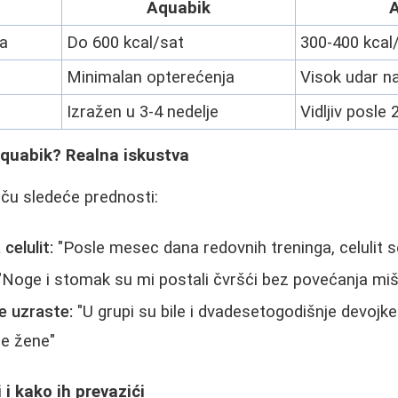
Aquabik
A
ja
Do 600 kcal/sat
300-400 kcal
Minimalan opterećenja
Visok udar n
Izražen u 3-4 nedelje
Vidljiv posle
a aquabik? Realna iskustva
iču sledeće prednosti:
celulit:
"Posle mesec dana redovnih treninga, celulit s
Noge i stomak su mi postali čvršći bez povećanja mi
e uzraste:
"U grupi su bile i dvadesetogodišnje devojke
e žene"
 i kako ih prevazići