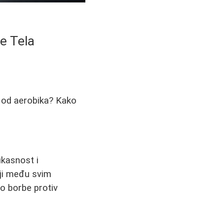
e Tela
ji od aerobika? Kako
ikasnost i
iji među svim
do borbe protiv