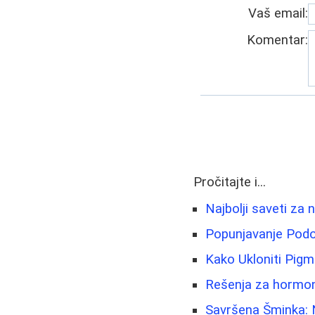
Vaš email:
Komentar:
Pročitajte i...
Najbolji saveti za 
Popunjavanje Podoč
Kako Ukloniti Pigme
Rešenja za hormons
Savršena Šminka: Na