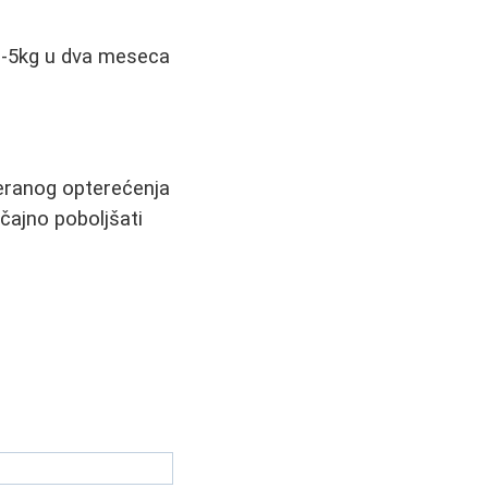
 3-5kg u dva meseca
eteranog opterećenja
čajno poboljšati