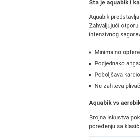
Šta je aquabik i k
Aquabik predstavlja
Zahvaljujući otporu
intenzivnog sagoreva
Minimalno optere
Podjednako angažu
Poboljšava kardio
Ne zahteva plivač
Aquabik vs aerobik 
Brojna iskustva pok
poređenju sa klasi