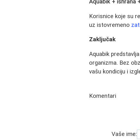
Aquabik + ishrana + 
Korisnice koje su r
uz istovremeno
zat
Zaključak
Aquabik predstavlja
organizma. Bez obzi
vašu kondiciju i izgl
Komentari
Vaše ime: