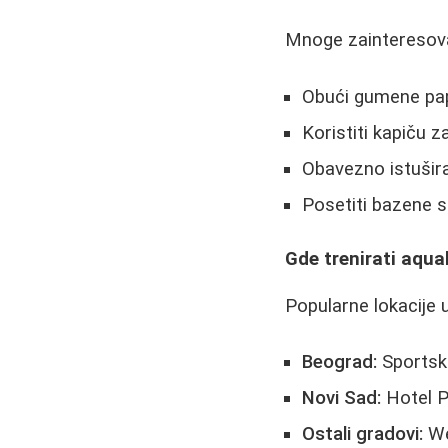
Mnoge zainteresovan
Obući gumene pap
Koristiti kapiču z
Obavezno istušira
Posetiti bazene 
Gde trenirati aquab
Popularne lokacije u
Beograd:
Sportski
Novi Sad:
Hotel P
Ostali gradovi:
We