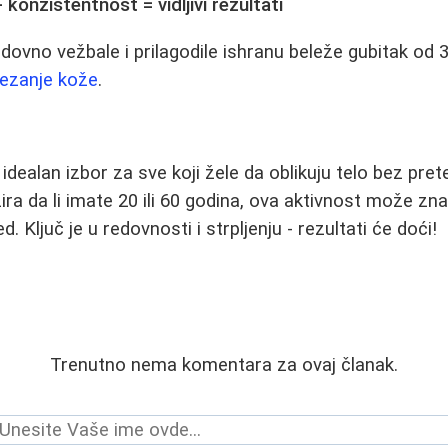
konzistentnost = vidljivi rezultati
edovno vežbale i prilagodile ishranu beleže gubitak od
ezanje kože
.
 idealan izbor za sve koji žele da oblikuju telo bez pr
ra da li imate 20 ili 60 godina, ova aktivnost može zna
ed. Ključ je u redovnosti i strpljenju - rezultati će doći!
Trenutno nema komentara za ovaj članak.