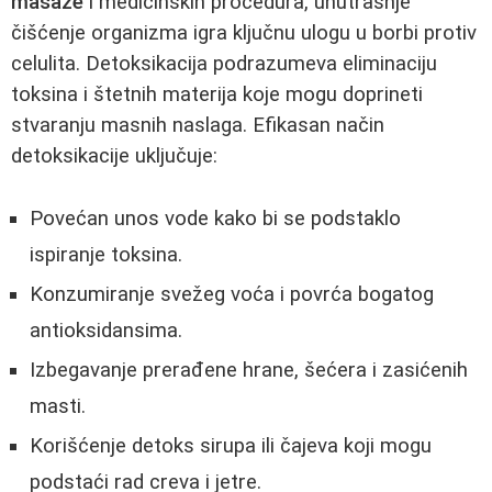
masaže
i medicinskih procedura, unutrašnje
čišćenje organizma igra ključnu ulogu u borbi protiv
celulita. Detoksikacija podrazumeva eliminaciju
toksina i štetnih materija koje mogu doprineti
stvaranju masnih naslaga. Efikasan način
detoksikacije uključuje:
Povećan unos vode kako bi se podstaklo
ispiranje toksina.
Konzumiranje svežeg voća i povrća bogatog
antioksidansima.
Izbegavanje prerađene hrane, šećera i zasićenih
masti.
Korišćenje detoks sirupa ili čajeva koji mogu
podstaći rad creva i jetre.