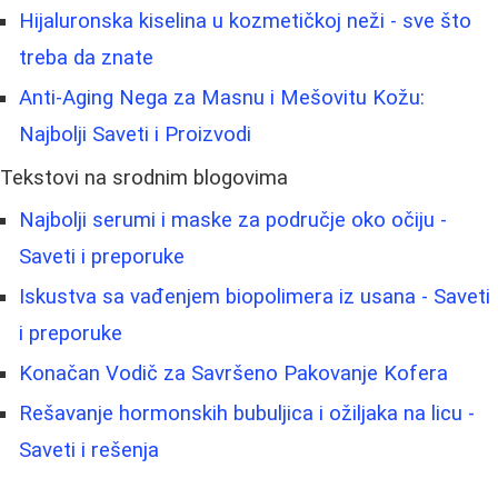
Hijaluronska kiselina u kozmetičkoj neži - sve što
treba da znate
Anti-Aging Nega za Masnu i Mešovitu Kožu:
Najbolji Saveti i Proizvodi
Tekstovi na srodnim blogovima
Najbolji serumi i maske za područje oko očiju -
Saveti i preporuke
Iskustva sa vađenjem biopolimera iz usana - Saveti
i preporuke
Konačan Vodič za Savršeno Pakovanje Kofera
Rešavanje hormonskih bubuljica i ožiljaka na licu -
Saveti i rešenja