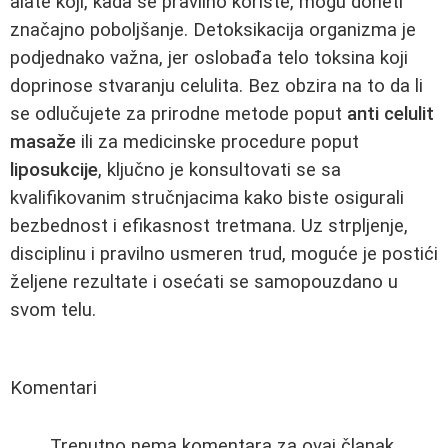
alate koji, kada se pravilno koriste, mogu doneti
značajno poboljšanje. Detoksikacija organizma je
podjednako važna, jer oslobađa telo toksina koji
doprinose stvaranju celulita. Bez obzira na to da li
se odlučujete za prirodne metode poput
anti celulit
masaže
ili za medicinske procedure poput
liposukcije
, ključno je konsultovati se sa
kvalifikovanim stručnjacima kako biste osigurali
bezbednost i efikasnost tretmana. Uz strpljenje,
disciplinu i pravilno usmeren trud, moguće je postići
željene rezultate i osećati se samopouzdano u
svom telu.
Komentari
Trenutno nema komentara za ovaj članak.