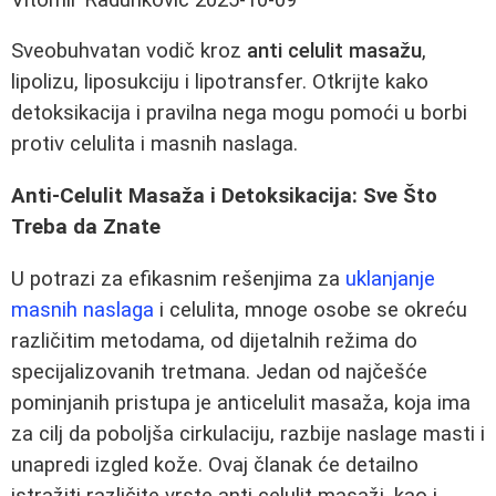
Sveobuhvatan vodič kroz
anti celulit masažu
,
lipolizu, liposukciju i lipotransfer. Otkrijte kako
detoksikacija i pravilna nega mogu pomoći u borbi
protiv celulita i masnih naslaga.
Anti-Celulit Masaža i Detoksikacija: Sve Što
Treba da Znate
U potrazi za efikasnim rešenjima za
uklanjanje
masnih naslaga
i celulita, mnoge osobe se okreću
različitim metodama, od dijetalnih režima do
specijalizovanih tretmana. Jedan od najčešće
pominjanih pristupa je anticelulit masaža, koja ima
za cilj da poboljša cirkulaciju, razbije naslage masti i
unapredi izgled kože. Ovaj članak će detailno
istražiti različite vrste anti celulit masaži, kao i