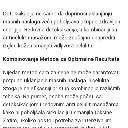
Detoksikacija ne samo da doprinosi
uklanjanju
masnih naslaga
već i poboljšava ukupno zdravlje i
energiju. Redovna detoksikacija, u kombinaciji sa
anticelulit masažom
, može značajno unaprediti
izgled kože i smanjiti vidljivost celulita.
Kombinovanje Metoda za Optimalne Rezultate
Nijedan metod sam za sebe ne može garantovati
potpuno
uklanjanje masnih naslaga
ili celulita.
Stoga je najefikasniji pristup kombinacija različitih
tehnika. Na primer, osoba može početi sa
detoksikacijom i redovnim
anti celulit masažama
kako bi poboljšala cirkulaciju i smanjila toksine.
Zatim, ukoliko postoji potreba za intenzivnijim