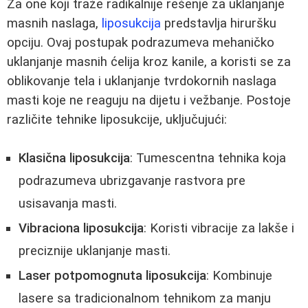
Za one koji traže radikalnije rešenje za uklanjanje
masnih naslaga,
liposukcija
predstavlja hiruršku
opciju. Ovaj postupak podrazumeva mehaničko
uklanjanje masnih ćelija kroz kanile, a koristi se za
oblikovanje tela i uklanjanje tvrdokornih naslaga
masti koje ne reaguju na dijetu i vežbanje. Postoje
različite tehnike liposukcije, uključujući:
Klasična liposukcija
: Tumescentna tehnika koja
podrazumeva ubrizgavanje rastvora pre
usisavanja masti.
Vibraciona liposukcija
: Koristi vibracije za lakše i
preciznije uklanjanje masti.
Laser potpomognuta liposukcija
: Kombinuje
lasere sa tradicionalnom tehnikom za manju