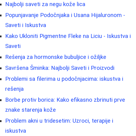
Najbolji saveti za negu kože lica
Popunjavanje Podočnjaka i Usana Hijaluronom -
Saveti i Iskustva
Kako Ukloniti Pigmentne Fleke na Liciu - Iskustva i
Saveti
Rešenja za hormonske bubuljice i ožiljke
Savršena Šminka: Najbolji Saveti i Proizvodi
Problemi sa filerima u podočnjacima: iskustva i
rešenja
Borbe protiv borica: Kako efikasno zbrinuti prve
znake starenja kože
Problem akni u tridesetim: Uzroci, terapije i
iskustva