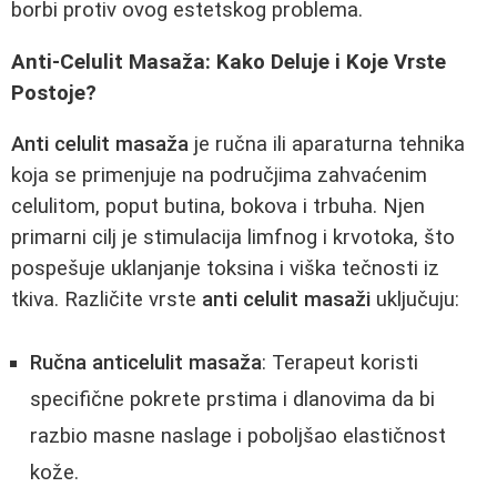
borbi protiv ovog estetskog problema.
Anti-Celulit Masaža: Kako Deluje i Koje Vrste
Postoje?
Anti celulit masaža
je ručna ili aparaturna tehnika
koja se primenjuje na područjima zahvaćenim
celulitom, poput butina, bokova i trbuha. Njen
primarni cilj je stimulacija limfnog i krvotoka, što
pospešuje uklanjanje toksina i viška tečnosti iz
tkiva. Različite vrste
anti celulit masaži
uključuju:
Ručna anticelulit masaža
: Terapeut koristi
specifične pokrete prstima i dlanovima da bi
razbio masne naslage i poboljšao elastičnost
kože.