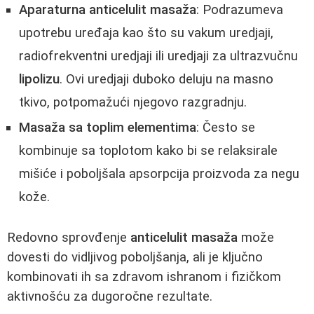
Aparaturna anticelulit masaža
: Podrazumeva
upotrebu uređaja kao što su vakum uredjaji,
radiofrekventni uredjaji ili uredjaji za ultrazvučnu
lipolizu
. Ovi uredjaji duboko deluju na masno
tkivo, potpomažući njegovo razgradnju.
Masaža sa toplim elementima
: Često se
kombinuje sa toplotom kako bi se relaksirale
mišiće i poboljšala apsorpcija proizvoda za negu
kože.
Redovno sprovđenje
anticelulit masaža
može
dovesti do vidljivog poboljšanja, ali je ključno
kombinovati ih sa zdravom ishranom i fizičkom
aktivnošću za dugoročne rezultate.