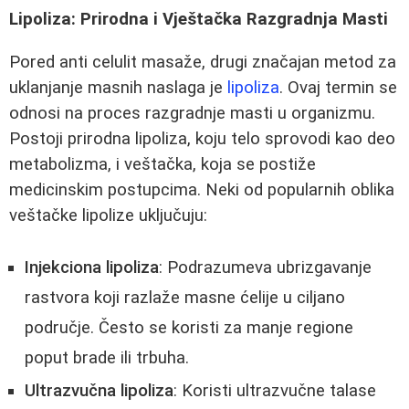
Lipoliza: Prirodna i Vještačka Razgradnja Masti
Pored anti celulit masaže, drugi značajan metod za
uklanjanje masnih naslaga je
lipoliza
. Ovaj termin se
odnosi na proces razgradnje masti u organizmu.
Postoji prirodna lipoliza, koju telo sprovodi kao deo
metabolizma, i veštačka, koja se postiže
medicinskim postupcima. Neki od popularnih oblika
veštačke lipolize uključuju:
Injekciona lipoliza
: Podrazumeva ubrizgavanje
rastvora koji razlaže masne ćelije u ciljano
područje. Često se koristi za manje regione
poput brade ili trbuha.
Ultrazvučna lipoliza
: Koristi ultrazvučne talase