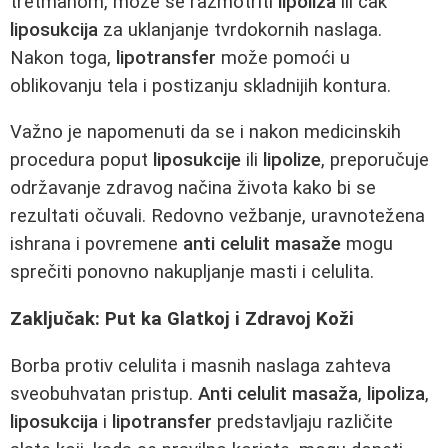
tretmanom, može se razmotriti
lipoliza
ili čak
liposukcija
za uklanjanje tvrdokornih naslaga.
Nakon toga,
lipotransfer
može pomoći u
oblikovanju tela i postizanju skladnijih kontura.
Važno je napomenuti da se i nakon medicinskih
procedura poput
liposukcije
ili
lipolize
, preporučuje
održavanje zdravog načina života kako bi se
rezultati očuvali. Redovno vežbanje, uravnotežena
ishrana i povremene
anti celulit masaže
mogu
sprečiti ponovno nakupljanje masti i celulita.
Zaključak: Put ka Glatkoj i Zdravoj Koži
Borba protiv celulita i masnih naslaga zahteva
sveobuhvatan pristup.
Anti celulit masaža
,
lipoliza
,
liposukcija
i
lipotransfer
predstavljaju različite