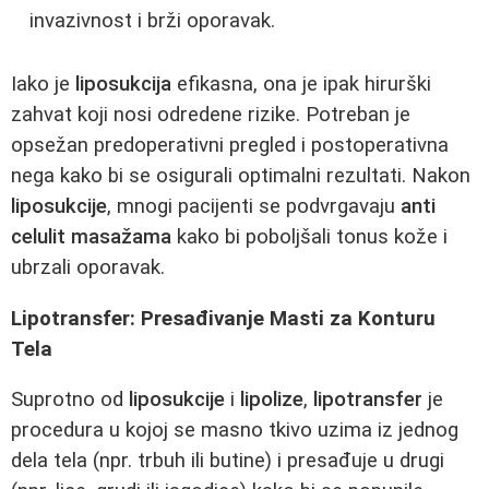
invazivnost i brži oporavak.
Iako je
liposukcija
efikasna, ona je ipak hirurški
zahvat koji nosi odredene rizike. Potreban je
opsežan predoperativni pregled i postoperativna
nega kako bi se osigurali optimalni rezultati. Nakon
liposukcije
, mnogi pacijenti se podvrgavaju
anti
celulit masažama
kako bi poboljšali tonus kože i
ubrzali oporavak.
Lipotransfer: Presađivanje Masti za Konturu
Tela
Suprotno od
liposukcije
i
lipolize
,
lipotransfer
je
procedura u kojoj se masno tkivo uzima iz jednog
dela tela (npr. trbuh ili butine) i presađuje u drugi