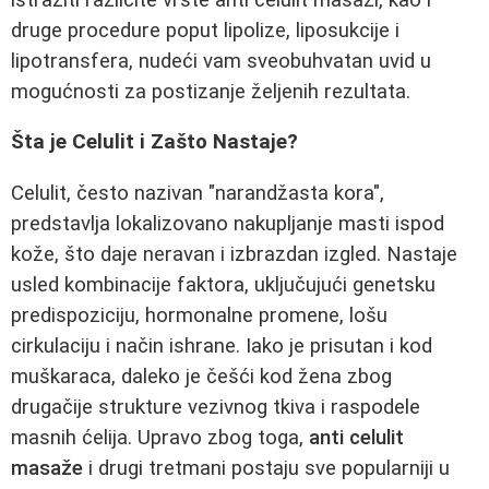
druge procedure poput lipolize, liposukcije i
lipotransfera, nudeći vam sveobuhvatan uvid u
mogućnosti za postizanje željenih rezultata.
Šta je Celulit i Zašto Nastaje?
Celulit, često nazivan "narandžasta kora",
predstavlja lokalizovano nakupljanje masti ispod
kože, što daje neravan i izbrazdan izgled. Nastaje
usled kombinacije faktora, uključujući genetsku
predispoziciju, hormonalne promene, lošu
cirkulaciju i način ishrane. Iako je prisutan i kod
muškaraca, daleko je češći kod žena zbog
drugačije strukture vezivnog tkiva i raspodele
masnih ćelija. Upravo zbog toga,
anti celulit
masaže
i drugi tretmani postaju sve popularniji u