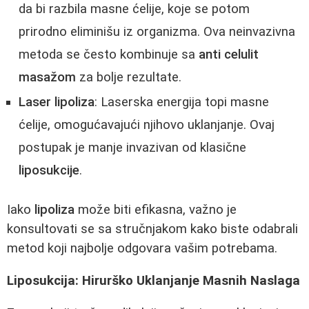
da bi razbila masne ćelije, koje se potom
prirodno eliminišu iz organizma. Ova neinvazivna
metoda se često kombinuje sa
anti celulit
masažom
za bolje rezultate.
Laser lipoliza
: Laserska energija topi masne
ćelije, omogućavajući njihovo uklanjanje. Ovaj
postupak je manje invazivan od klasične
liposukcije
.
Iako
lipoliza
može biti efikasna, važno je
konsultovati se sa stručnjakom kako biste odabrali
metod koji najbolje odgovara vašim potrebama.
Liposukcija: Hirurško Uklanjanje Masnih Naslaga