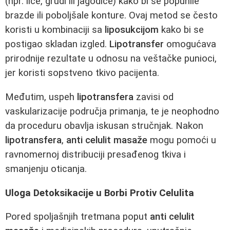
(npr. lice, grudi ili jagodice) kako bi se popunile
brazde ili poboljšale konture. Ovaj metod se često
koristi u kombinaciji sa
liposukcijom
kako bi se
postigao skladan izgled.
Lipotransfer
omogućava
prirodnije rezultate u odnosu na veštačke punioci,
jer koristi sopstveno tkivo pacijenta.
Međutim, uspeh
lipotransfera
zavisi od
vaskularizacije područja primanja, te je neophodno
da proceduru obavlja iskusan stručnjak. Nakon
lipotransfera
,
anti celulit masaže
mogu pomoći u
ravnomernoj distribuciji presađenog tkiva i
smanjenju oticanja.
Uloga Detoksikacije u Borbi Protiv Celulita
Pored spoljašnjih tretmana poput
anti celulit