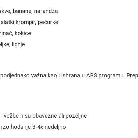
skve, banane, narandže
 slatki krompir, pečurke
rinač, kokice
jke, lignje
e podjednako važna kao i ishrana u ABS programu. Prep
- vežbe nisu obavezne ali poželjne
 brzo hodanje 3-4x nedeljno