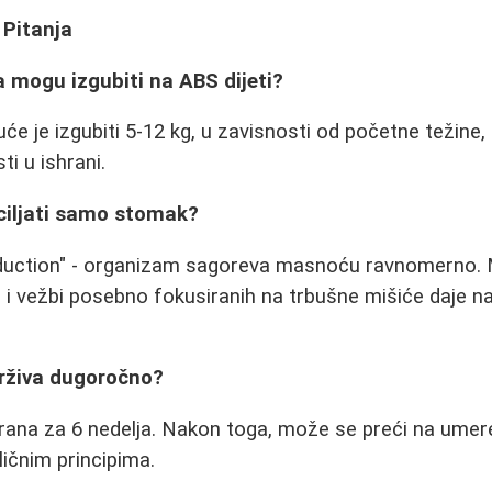
 Pitanja
a mogu izgubiti na ABS dijeti?
e je izgubiti 5-12 kg, u zavisnosti od početne težine, 
ti u ishrani.
 ciljati samo stomak?
eduction" - organizam sagoreva masnoću ravnomerno.
 i vežbi posebno fokusiranih na trbušne mišiće daje na
održiva dugoročno?
nirana za 6 nedelja. Nakon toga, može se preći na umere
ličnim principima.