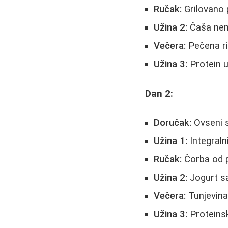
Ručak:
Grilovano 
Užina 2:
Čaša nem
Večera:
Pečena ri
Užina 3:
Protein 
Dan 2:
Doručak:
Ovseni 
Užina 1:
Integralni
Ručak:
Čorba od p
Užina 2:
Jogurt s
Večera:
Tunjevin
Užina 3:
Proteinsk