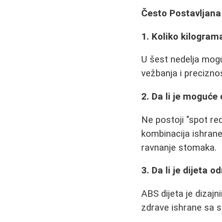
Često Postavljana
1. Koliko kilogram
U šest nedelja moguć
vežbanja i preciznos
2. Da li je moguće
Ne postoji "spot r
kombinacija ishrane
ravnanje stomaka.
3. Da li je dijeta 
ABS dijeta je dizaj
zdrave ishrane sa s