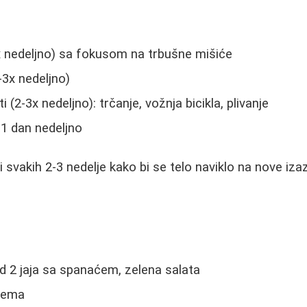
x nedeljno) sa fokusom na trbušne mišiće
3x nedeljno)
 (2-3x nedeljno): trčanje, vožnja bicikla, plivanje
1 dan nedeljno
 svakih 2-3 nedelje kako bi se telo naviklo na nove iza
 2 jaja sa spanaćem, zelena salata
dema