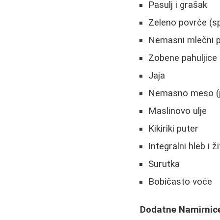
Pasulj i grašak
Zeleno povrće (spa
Nemasni mlečni p
Zobene pahuljice
Jaja
Nemasno meso (pil
Maslinovo ulje
Kikiriki puter
Integralni hleb i ž
Surutka
Bobičasto voće
Dodatne Namirnice