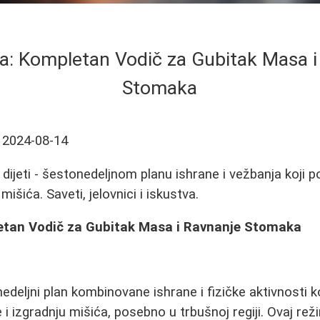
ta: Kompletan Vodič za Gubitak Masa i
Stomaka
2024-08-14
dijeti - šestonedeljnom planu ishrane i vežbanja koji 
išića. Saveti, jelovnici i iskustva.
etan Vodič za Gubitak Masa i Ravnanje Stomaka
edeljni plan kombinovane ishrane i fizičke aktivnosti koj
 izgradnju mišića, posebno u trbušnoj regiji. Ovaj re