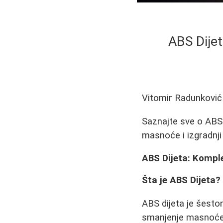
ABS Dije
Vitomir Radunković
Saznajte sve o ABS 
masnoće i izgradnji m
ABS Dijeta: Kompl
Šta je ABS Dijeta?
ABS dijeta je šeston
smanjenje masnoće i