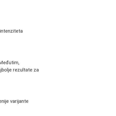
intenziteta
 Međutim,
jbolje rezultate za
nije varijante