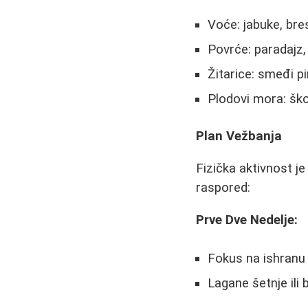
Voće: jabuke, bre
Povrće: paradajz,
Žitarice: smeđi pi
Plodovi mora: škol
Plan Vežbanja
Fizička aktivnost j
raspored:
Prve Dve Nedelje:
Fokus na ishranu 
Lagane šetnje ili