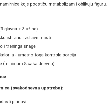
 namirnica koje podstiču metabolizam i oblikuju figuru.
3 glavna + 3 užine)
ku ishranu i zdrave masti
o i treninga snage
kalorija - umesto toga kontrola porcija
e (minimum 8 čaša dnevno)
ice
nica (svakodnevna upotreba):
ašasti plodovi