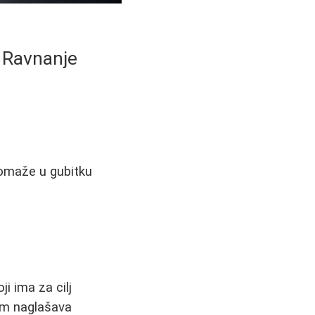
 Ravnanje
pomaže u gubitku
i ima za cilj
žim naglašava