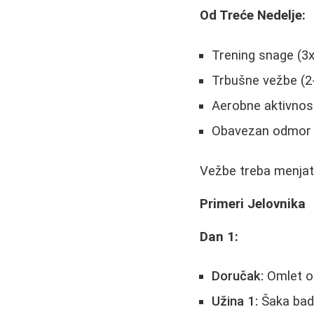
Od Treće Nedelje:
Trening snage (3
Trbušne vežbe (2-
Aerobne aktivnosti
Obavezan odmor 
Vežbe treba menjati
Primeri Jelovnika
Dan 1:
Doručak:
Omlet od
Užina 1:
Šaka ba