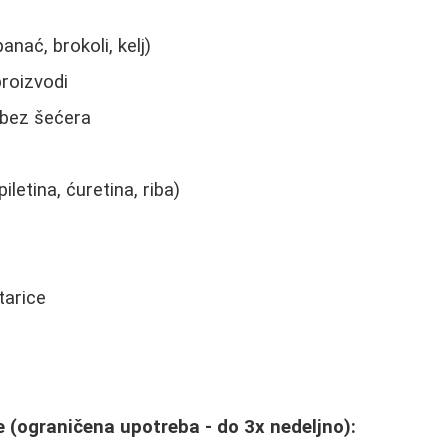
nać, brokoli, kelj)
roizvodi
 bez šećera
etina, ćuretina, riba)
itarice
 (ograničena upotreba - do 3x nedeljno):