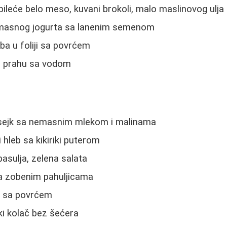
pileće belo meso, kuvani brokoli, malo maslinovog ulja
asnog jogurta sa lanenim semenom
ba u foliji sa povrćem
u prahu sa vodom
sejk sa nemasnim mlekom i malinama
 hleb sa kikiriki puterom
asulja, zelena salata
a zobenim pahuljicama
a sa povrćem
i kolač bez šećera