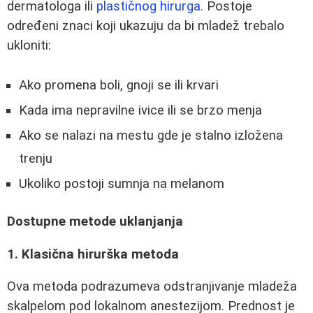
dermatologa ili
plastičnog hirurga
. Postoje
određeni znaci koji ukazuju da bi mladež trebalo
ukloniti:
Ako promena boli, gnoji se ili krvari
Kada ima nepravilne ivice ili se brzo menja
Ako se nalazi na mestu gde je stalno izložena
trenju
Ukoliko postoji sumnja na melanom
Dostupne metode uklanjanja
1. Klasična hirurška metoda
Ova metoda podrazumeva odstranjivanje mladeža
skalpelom pod lokalnom anestezijom. Prednost je