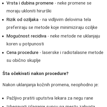
Vrsta i dubina promene
- neke promene se
moraju ukloniti hirurški
Rizik od oziljaka
- na vidljivim delovima tela
preferiraju se metode koje minimiziraju oziljke
Mogućnost recidiva
- neke metode ne uklanjaju
koren u potpunosti
Cena procedure
- laserske i radiotalasne metode
su obično skuplje
Šta očekivati nakon procedure?
Nakon uklanjanja kožnih promena, neophodno je:
Pažljivo pratiti uputstva lekara za negu rane
Izbegavati izlaganje suncu na mestu zahvata