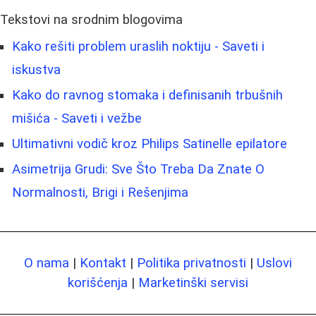
Tekstovi na srodnim blogovima
Kako rešiti problem uraslih noktiju - Saveti i
iskustva
Kako do ravnog stomaka i definisanih trbušnih
mišića - Saveti i vežbe
Ultimativni vodič kroz Philips Satinelle epilatore
Asimetrija Grudi: Sve Što Treba Da Znate O
Normalnosti, Brigi i Rešenjima
O nama
|
Kontakt
|
Politika privatnosti
|
Uslovi
korišćenja
|
Marketinški servisi