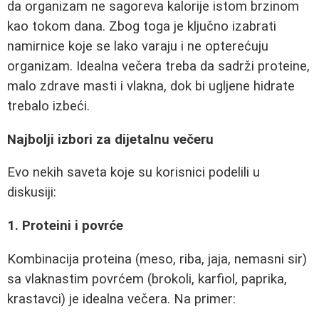
da organizam ne sagoreva kalorije istom brzinom
kao tokom dana. Zbog toga je ključno izabrati
namirnice koje se lako varaju i ne opterećuju
organizam. Idealna večera treba da sadrži proteine,
malo zdrave masti i vlakna, dok bi ugljene hidrate
trebalo izbeći.
Najbolji izbori za dijetalnu večeru
Evo nekih saveta koje su korisnici podelili u
diskusiji:
1. Proteini i povrće
Kombinacija proteina (meso, riba, jaja, nemasni sir)
sa vlaknastim povrćem (brokoli, karfiol, paprika,
krastavci) je idealna večera. Na primer: