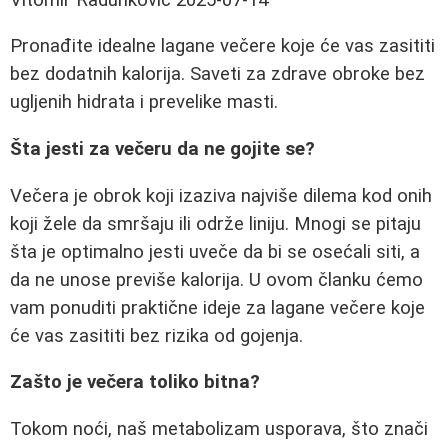
Pronađite idealne lagane večere koje će vas zasititi
bez dodatnih kalorija. Saveti za zdrave obroke bez
ugljenih hidrata i prevelike masti.
Šta jesti za večeru da ne gojite se?
Večera je obrok koji izaziva najviše dilema kod onih
koji žele da smršaju ili održe liniju. Mnogi se pitaju
šta je optimalno jesti uveče da bi se osećali siti, a
da ne unose previše kalorija. U ovom članku ćemo
vam ponuditi praktične ideje za lagane večere koje
će vas zasititi bez rizika od gojenja.
Zašto je večera toliko bitna?
Tokom noći, naš metabolizam usporava, što znači