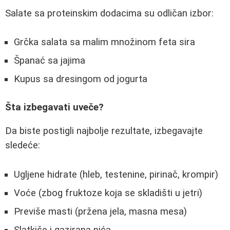
Salate sa proteinskim dodacima su odličan izbor:
Grčka salata sa malim množinom feta sira
Španać sa jajima
Kupus sa dresingom od jogurta
Šta izbegavati uveče?
Da biste postigli najbolje rezultate, izbegavajte
sledeće:
Ugljene hidrate (hleb, testenine, pirinač, krompir)
Voće (zbog fruktoze koja se skladišti u jetri)
Previše masti (pržena jela, masna mesa)