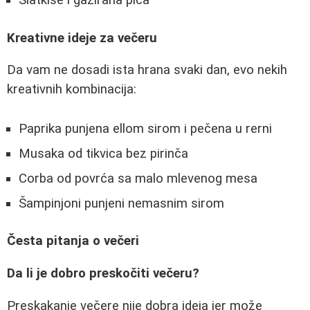
Slatkiše i gazirana pića
Kreativne ideje za večeru
Da vam ne dosadi ista hrana svaki dan, evo nekih
kreativnih kombinacija:
Paprika punjena ellom sirom i pečena u rerni
Musaka od tikvica bez pirinča
Corba od povrća sa malo mlevenog mesa
Šampinjoni punjeni nemasnim sirom
Česta pitanja o večeri
Da li je dobro preskočiti večeru?
Preskakanje večere nije dobra ideja jer može