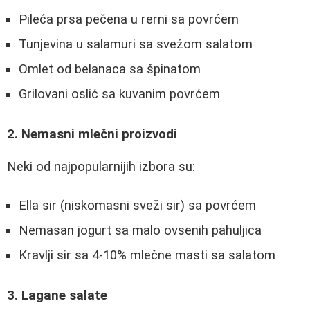
Pileća prsa pečena u rerni sa povrćem
Tunjevina u salamuri sa svežom salatom
Omlet od belanaca sa špinatom
Grilovani oslić sa kuvanim povrćem
2. Nemasni mlečni proizvodi
Neki od najpopularnijih izbora su:
Ella sir (niskomasni sveži sir) sa povrćem
Nemasan jogurt sa malo ovsenih pahuljica
Kravlji sir sa 4-10% mlečne masti sa salatom
3. Lagane salate