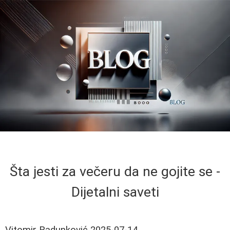
Šta jesti za večeru da ne gojite se -
Dijetalni saveti
Vitomir Radunković
2025-07-14