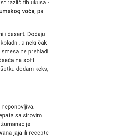
t različitih ukusa -
umskog voća
, pa
iji desert. Dodaju
koladni, a neki čak
se smesa ne prehladi
odseća na soft
vršetku dodam keks,
 neponovljiva.
epata sa sirovim
aj žumanac je
vana jaja
ili recepte