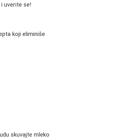
i uverite se!
pta koji eliminiše
sudu skuvajte mleko