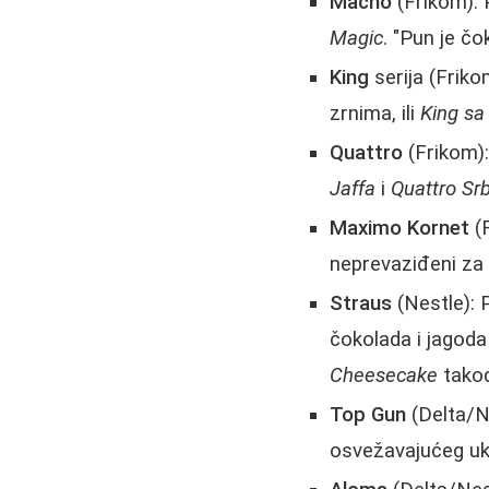
Macho
(Frikom): 
Magic
. "Pun je čo
King
serija (Friko
zrnima, ili
King s
Quattro
(Frikom):
Jaffa
i
Quattro Srb
Maximo Kornet
(
neprevaziđeni za
Straus
(Nestle): 
čokolada i jagoda
Cheesecake
takođ
Top Gun
(Delta/N
osvežavajućeg uku