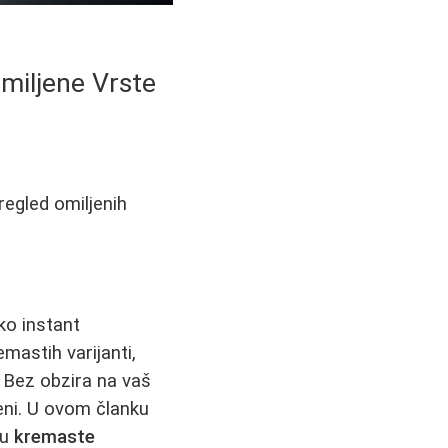
Omiljene Vrste
pregled omiljenih
ko instant
emastih varijanti,
? Bez obzira na vaš
veni. U ovom članku
nu
kremaste