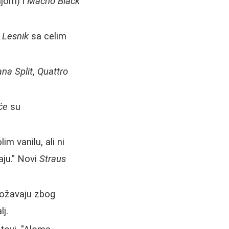
njom) i
Macho Black
 Lesnik
sa celim
na Split
,
Quattro
će
su
m vanilu, ali ni
aju." Novi
Straus
obožavaju zbog
j.