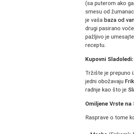
(sa puterom ako ga k
smesu od žumanaca.
je vaša
baza od van
drugi pasirano voće
pažljivo je umesaj
receptu.
Kupovni Sladoledi
Tržište je prepuno i
jedni obožavaju
Fri
radnje kao što je
Sl
Omiljene Vrste na 
Rasprave o tome koji