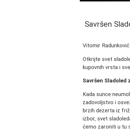
Savršen Slado
Vitomir Radunković
Otkrijte svet sladol
kupovnih vrsta i sve
Savršen Sladoled z
Kada sunce neumolji
zadovoljstvo i osvež
brzih dezerta iz fr
izbor, svet sladole
ćemo zaroniti u tu 