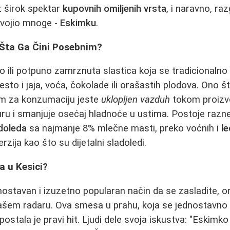
z širok spektar
kupovnih omiljenih vrsta
, i naravno, ra
svojio mnoge -
Eskimku
.
 Šta Ga Čini Posebnim?
no ili potpuno zamrznuta slastica koja se tradicionalno
esto i jaja, voća, čokolade ili orašastih plodova. Ono 
nim za konzumaciju jeste
uklopljen vazduh
tokom proizvo
ru i smanjuje osećaj hladnoće u ustima. Postoje razne
adoleda
sa najmanje 8% mlečne masti, preko voćnih i
l
rzija kao što su dijetalni sladoledi.
a u Kesici?
dnostavan i izuzetno popularan način da se zasladite, o
ašem radaru. Ova smesa u prahu, koja se jednostavno
stala je pravi hit. Ljudi dele svoja iskustva: "Eskimko