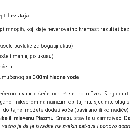
ept bez Jaja
ept mnogih, koji daje neverovatno kremast rezultat be
 kisele pavlake za bogatiji ukus)
že i manje, po ukusu)
šećera
umućenog sa
300ml hladne vode
ećerom i vanilin šećerom. Posebno, u čvrst šlag umuti
ano, mikserom na najnižim obrtajima, sjedinite šlag 
 do tajne: možete dodati
voće
(pasirano ili komadiće)
ike ili mlevenu Plazmu
. Smesu stavite u zamrzivač. Da 
,
važno je da je izvadite na svakih sat-dva i ponovo dobr