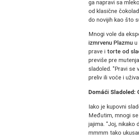
ga napravi sa mleko
od klasične čokolad
do novijih kao što 
Mnogi vole da ekspe
izmrvenu Plazmu
u 
prave i
torte od sl
previše pre mutenja
sladoled. "Pravi s
preliv ili voće i uži
Domáći Sladoled: 
Iako je kupovni slad
Međutim, mnogi se 
jajima. "Joj, nikako
mmmm tako ukusan," i