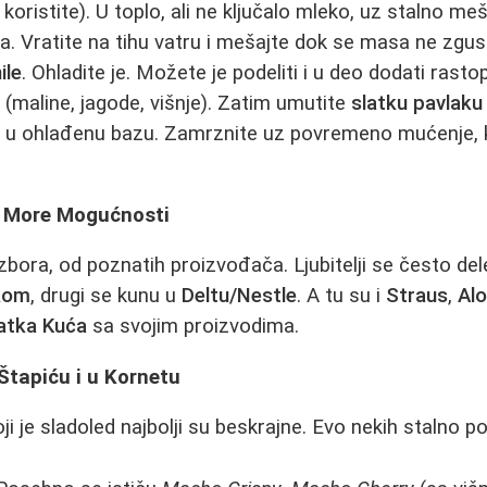
oristite). U toplo, ali ne ključalo mleko, uz stalno me
 Vratite na tihu vatru i mešajte dok se masa ne zgus
ile
. Ohladite je. Možete je podeliti i u deo dodati rasto
 (maline, jagode, višnje). Zatim umutite
slatku pavlaku
te u ohlađenu bazu. Zamrznite uz povremeno mućenje,
: More Mogućnosti
zbora, od poznatih proizvođača. Ljubitelji se često del
kom
, drugi se kunu u
Deltu/Nestle
. A tu su i
Straus
,
Al
atka Kuća
sa svojim proizvodima.
Štapiću i u Kornetu
 je sladoled najbolji su beskrajne. Evo nekih stalno po