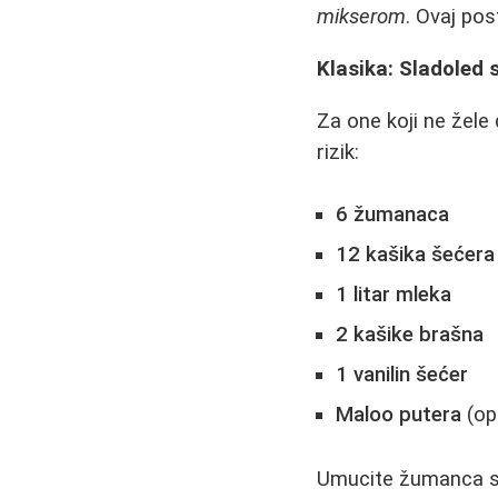
mikserom
. Ovaj pos
Klasika: Sladole
Za one koji ne žele
rizik:
6 žumanaca
12 kašika šećera
1 litar mleka
2 kašike brašna
1 vanilin šećer
Maloo putera
(op
Umucite žumanca sa