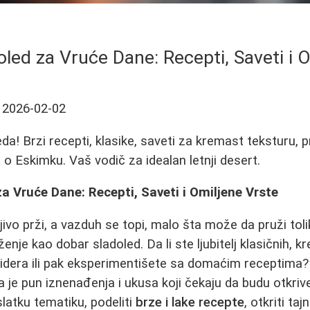
led za Vruće Dane: Recepti, Saveti i 
2026-02-02
eda! Brzi recepti, klasike, saveti za kremast teksturu, 
 o Eskimku. Vaš vodič za idealan letnji desert.
a Vruće Dane: Recepti, Saveti i Omiljene Vrste
vo prži, a vazduh se topi, malo šta može da pruži toli
enje kao dobar sladoled. Da li ste ljubitelj klasičnih, kr
ižidera ili pak eksperimentišete sa domaćim receptima
da je pun iznenađenja i ukusa koji čekaju da budu otkri
slatku tematiku, podeliti
brze i lake recepte
, otkriti taj