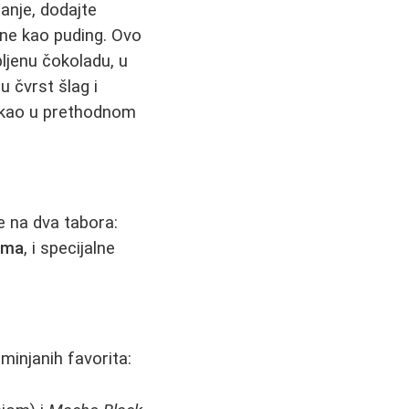
šanje, dodajte
ne kao puding. Ovo
pljenu čokoladu, u
u čvrst šlag i
 kao u prethodnom
e na dva tabora:
oma
, i specijalne
minjanih favorita: