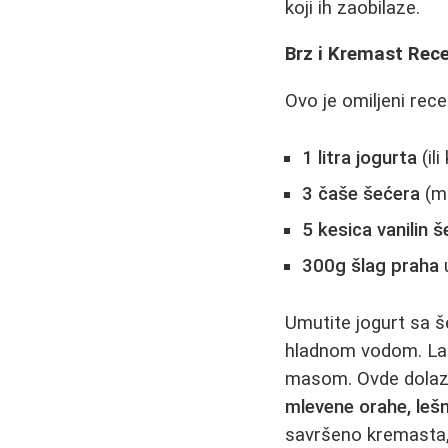
koji ih zaobilaze.
Brz i Kremast Rec
Ovo je omiljeni rec
1 litra jogurta
(ili
3 čaše šećera
(mo
5 kesica vanilin 
300g šlag praha
Umutite jogurt sa š
hladnom vodom. Lag
masom. Ovde dolazi
mlevene orahe, lešn
savršeno kremasta