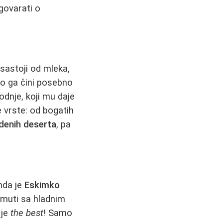
zgovarati o
 sastoji od mleka,
što ga čini posebno
dnje, koji mu daje
 vrste: od bogatih
edenih deserta
, pa
nda je
Eskimko
 muti sa hladnim
 je
the best
! Samo