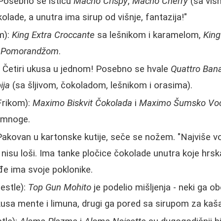
Posebno se ističu
Macho Crispy
,
Macho Cherry
(sa viš
kolade, a unutra ima sirup od višnje, fantazija!"
m):
King Extra Croccante
sa lešnikom i karamelom,
King
a Pomorandžom
.
 Četiri ukusa u jednom! Posebno se hvale
Quattro Bana
ija
(sa šljivom, čokoladom, lešnikom i orasima).
Frikom):
Maximo Biskvit Čokolada
i
Maximo Šumsko Vo
 mnoge.
Pakovan u kartonske kutije, seče se nožem. "Najviše voli
 nisu loši. Ima tanke pločice čokolade unutra koje hrsk
e ima svoje poklonike.
estle):
Top Gun Mohito
je podelio mišljenja - neki ga 
sa mente i limuna, drugi ga pored sa sirupom za kašal