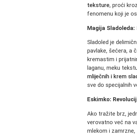
teksture
, proći kro
fenomenu koji je o
Magija Sladoleda:
Sladoled je delimič
pavlake, šećera, a č
kremastim i prijat
laganu, meku tekstu
mliječnih i krem sl
sve do specijalnih ve
Eskimko: Revolucij
Ako tražite brz, je
verovatno već na v
mlekom i zamrzne, po