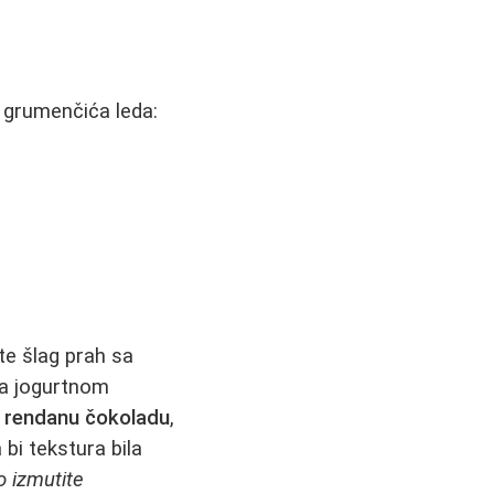
z grumenčića leda:
te šlag prah sa
sa jogurtnom
,
rendanu čokoladu
,
bi tekstura bila
o izmutite