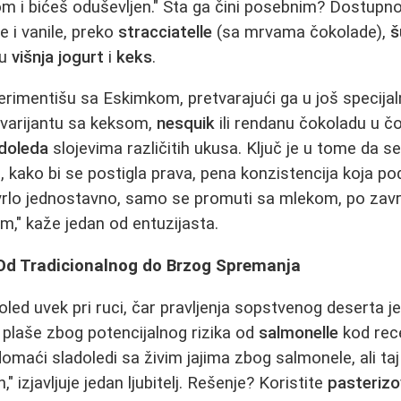
m i bićeš oduševljen." Šta ga čini posebnim? Dostupnos
e i vanile, preko
stracciatelle
(sa mrvama čokolade),
š
su
višnja jogurt
i
keks
.
rimentišu sa Eskimkom, pretvarajući ga u još specijaln
varijantu sa keksom,
nesquik
ili rendanu čokoladu u čo
adoleda
slojevima različitih ukusa. Ključ je u tome da 
, kako bi se postigla prava, pena konzistencija koja p
e vrlo jednostavno, samo se promuti sa mlekom, po za
vam," kaže jedan od entuzijasta.
Od Tradicionalnog do Brzog Spremanja
oled uvek pri ruci, čar pravljenja sopstvenog deserta je
plaše zbog potencijalnog rizika od
salmonelle
kod rec
 domaći sladoledi sa živim jajima zbog salmonele, ali t
zjavljuje jedan ljubitelj. Rešenje? Koristite
pasterizo