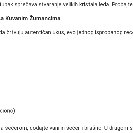
tupak sprečava stvaranje velikih kristala leda. Probajte 
d sa Kuvanim Žumancima
 da žrtvuju autentičan ukus, evo jednog isprobanog rece
ciono)
 šećerom, dodajte vanilin šećer i brašno. U drugom 