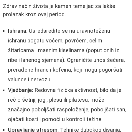
Zdrav način života je kamen temeljac za lakše
prolazak kroz ovaj period.
Ishrana:
Usredsredite se na uravnoteženu
ishranu bogatu voćem, povrćem, celim
žitaricama i masnim kiselinama (poput onih iz
ribe i lanenog sjemena). Ograničite unos šećera,
prerađene hrane i kofeina, koji mogu pogoršati
valunce i nervozu.
Vježbanje:
Redovna fizička aktivnost, bilo da je
reč o šetnji, jogi, plesu ili pilatesu, može
značajno poboljšati raspoloženje, poboljšati san,
ojačati kosti i pomoći u kontroli težine.
Upravljanje stresom:
Tehnike dubokog disanja,