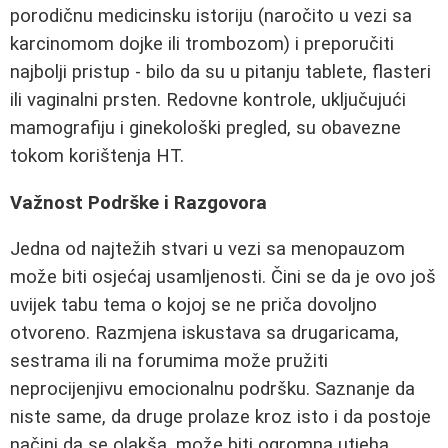
porodičnu medicinsku istoriju (naročito u vezi sa
karcinomom dojke ili trombozom) i preporučiti
najbolji pristup - bilo da su u pitanju tablete, flasteri
ili vaginalni prsten. Redovne kontrole, uključujući
mamografiju i ginekološki pregled, su obavezne
tokom korištenja HT.
Važnost Podrške i Razgovora
Jedna od najtežih stvari u vezi sa menopauzom
može biti osjećaj usamljenosti. Čini se da je ovo još
uvijek tabu tema o kojoj se ne priča dovoljno
otvoreno. Razmjena iskustava sa drugaricama,
sestrama ili na forumima može pružiti
neprocijenjivu emocionalnu podršku. Saznanje da
niste same, da druge prolaze kroz isto i da postoje
načini da se olakša, može biti ogromna utjeha.