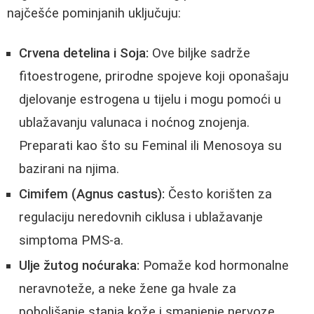
najčešće pominjanih uključuju:
Crvena detelina i Soja:
Ove biljke sadrže
fitoestrogene, prirodne spojeve koji oponašaju
djelovanje estrogena u tijelu i mogu pomoći u
ublažavanju valunaca i noćnog znojenja.
Preparati kao što su Feminal ili Menosoya su
bazirani na njima.
Cimifem (Agnus castus):
Često korišten za
regulaciju neredovnih ciklusa i ublažavanje
simptoma PMS-a.
Ulje žutog noćuraka:
Pomaže kod hormonalne
neravnoteže, a neke žene ga hvale za
poboljšanje stanja kože i smanjenje nervoze.