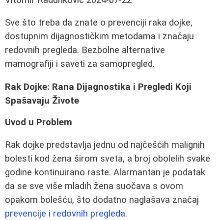
Sve što treba da znate o prevenciji raka dojke,
dostupnim dijagnostičkim metodama i značaju
redovnih pregleda. Bezbolne alternative
mamografiji i saveti za samopregled.
Rak Dojke: Rana Dijagnostika i Pregledi Koji
Spašavaju Živote
Uvod u Problem
Rak dojke predstavlja jednu od najčešćih malignih
bolesti kod žena širom sveta, a broj obolelih svake
godine kontinuirano raste. Alarmantan je podatak
da se sve više mladih žena suočava s ovom
opakom bolešću, što dodatno naglašava značaj
prevencije i redovnih pregleda
.