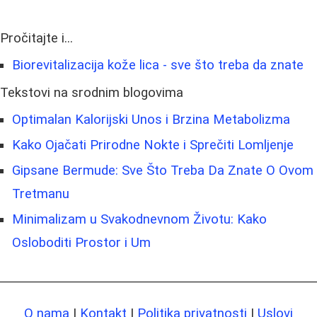
Pročitajte i...
Biorevitalizacija kože lica - sve što treba da znate
Tekstovi na srodnim blogovima
Optimalan Kalorijski Unos i Brzina Metabolizma
Kako Ojačati Prirodne Nokte i Sprečiti Lomljenje
Gipsane Bermude: Sve Što Treba Da Znate O Ovom
Tretmanu
Minimalizam u Svakodnevnom Životu: Kako
Osloboditi Prostor i Um
O nama
|
Kontakt
|
Politika privatnosti
|
Uslovi