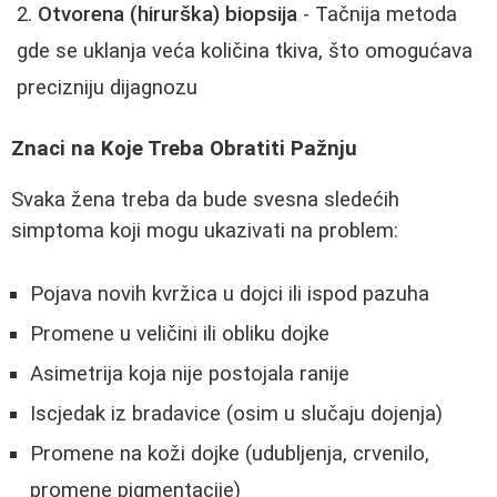
Otvorena (hirurška) biopsija
- Tačnija metoda
gde se uklanja veća količina tkiva, što omogućava
precizniju dijagnozu
Znaci na Koje Treba Obratiti Pažnju
Svaka žena treba da bude svesna sledećih
simptoma koji mogu ukazivati na problem:
Pojava novih kvržica u dojci ili ispod pazuha
Promene u veličini ili obliku dojke
Asimetrija koja nije postojala ranije
Iscjedak iz bradavice (osim u slučaju dojenja)
Promene na koži dojke (udubljenja, crvenilo,
promene pigmentacije)