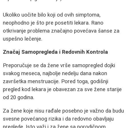
Ukoliko uočite bilo koji od ovih simptoma,
neophodno je što pre posetiti lekara. Rano
otkrivanje problema značajno povećava šanse za
uspešno lečenje.
Značaj Samopregleda i Redovnih Kontrola
Preporučuje se da žene vrše samopregled dojki
svakog meseca, najbolje nedelju dana nakon
završetka menstruacije. Pored toga, godišnji
pregled kod lekara je obavezan za sve žene starije
od 20 godina.
Za žene koje nisu rađale posebno je važno da budu
svesne povećanog rizika i da redovno obavljaju
preglede. Isto važi i za žene sa porodičnom