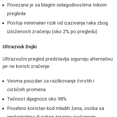
Povezana je sa blagim nelagodnostima tokom
pregleda
Postoji minimalan rizik od izazivanja raka zbog
izloženosti zračenju (oko 2% po pregledu)
Ultrazvuk Dojki
Ultrazvučni pregled predstavlja sigurniju alternativu
jer ne koristi zračenje:
Veoma pouzdan za razlikovanje čvrstih i
cističnih promena
Tačnost dijagnoze oko 98%
Posebno koristan kod mladih žena, osoba sa