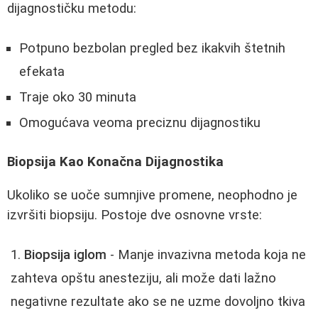
dijagnostičku metodu:
Potpuno bezbolan pregled bez ikakvih štetnih
efekata
Traje oko 30 minuta
Omogućava veoma preciznu dijagnostiku
Biopsija Kao Konačna Dijagnostika
Ukoliko se uoče sumnjive promene, neophodno je
izvršiti biopsiju. Postoje dve osnovne vrste:
Biopsija iglom
- Manje invazivna metoda koja ne
zahteva opštu anesteziju, ali može dati lažno
negativne rezultate ako se ne uzme dovoljno tkiva