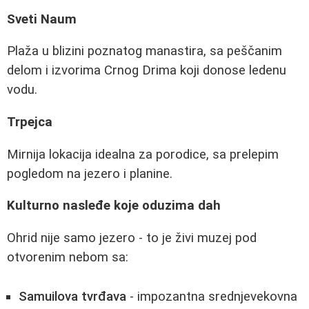
Sveti Naum
Plaža u blizini poznatog manastira, sa peščanim
delom i izvorima Crnog Drima koji donose ledenu
vodu.
Trpejca
Mirnija lokacija idealna za porodice, sa prelepim
pogledom na jezero i planine.
Kulturno nasleđe koje oduzima dah
Ohrid nije samo jezero - to je živi muzej pod
otvorenim nebom sa:
Samuilova tvrđava
- impozantna srednjevekovna