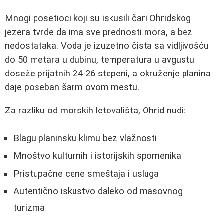
Mnogi posetioci koji su iskusili čari Ohridskog
jezera tvrde da ima sve prednosti mora, a bez
nedostataka. Voda je izuzetno čista sa vidljivošću
do 50 metara u dubinu, temperatura u avgustu
doseže prijatnih 24-26 stepeni, a okruženje planina
daje poseban šarm ovom mestu.
Za razliku od morskih letovališta, Ohrid nudi:
Blagu planinsku klimu bez vlažnosti
Mnoštvo kulturnih i istorijskih spomenika
Pristupačne cene smeštaja i usluga
Autentično iskustvo daleko od masovnog
turizma