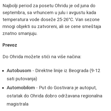
Najbolji period za posetu Ohridu je od juna do
septembra, sa vrhuncem u julu i avgustu kada
temperatura vode doseže 25-26°C. Van sezone
mnogi objekti su zatvoreni, ali se cene smeštaja
znatno smanjuju.
Prevoz
Do Ohrida možete stići na više načina:
Autobusom
- Direktne linije iz Beograda (9-12
sati putovanja)
Automobilom
- Put do Gostivara je autoput,
ostatak do Ohrida dobro održavana regionalna
magistrala