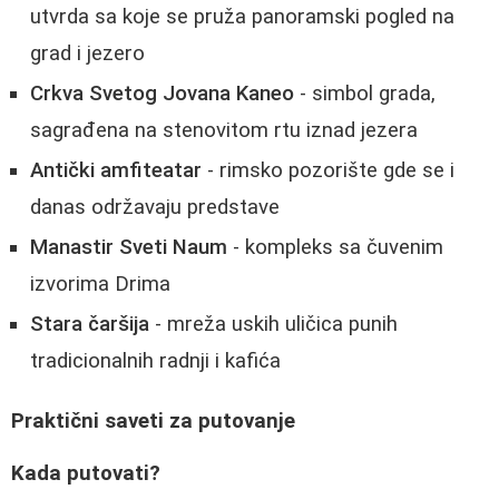
utvrda sa koje se pruža panoramski pogled na
grad i jezero
Crkva Svetog Jovana Kaneo
- simbol grada,
sagrađena na stenovitom rtu iznad jezera
Antički amfiteatar
- rimsko pozorište gde se i
danas održavaju predstave
Manastir Sveti Naum
- kompleks sa čuvenim
izvorima Drima
Stara čaršija
- mreža uskih uličica punih
tradicionalnih radnji i kafića
Praktični saveti za putovanje
Kada putovati?