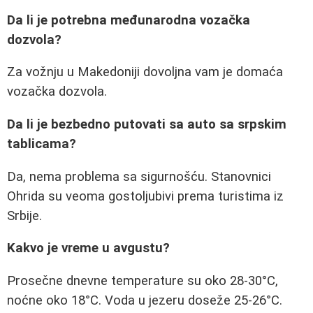
Da li je potrebna međunarodna vozačka
dozvola?
Za vožnju u Makedoniji dovoljna vam je domaća
vozačka dozvola.
Da li je bezbedno putovati sa auto sa srpskim
tablicama?
Da, nema problema sa sigurnošću. Stanovnici
Ohrida su veoma gostoljubivi prema turistima iz
Srbije.
Kakvo je vreme u avgustu?
Prosečne dnevne temperature su oko 28-30°C,
noćne oko 18°C. Voda u jezeru doseže 25-26°C.