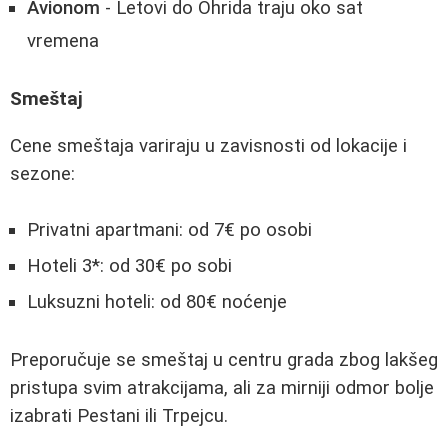
Avionom
- Letovi do Ohrida traju oko sat
vremena
Smeštaj
Cene smeštaja variraju u zavisnosti od lokacije i
sezone:
Privatni apartmani: od 7€ po osobi
Hoteli 3*: od 30€ po sobi
Luksuzni hoteli: od 80€ noćenje
Preporučuje se smeštaj u centru grada zbog lakšeg
pristupa svim atrakcijama, ali za mirniji odmor bolje
izabrati Pestani ili Trpejcu.