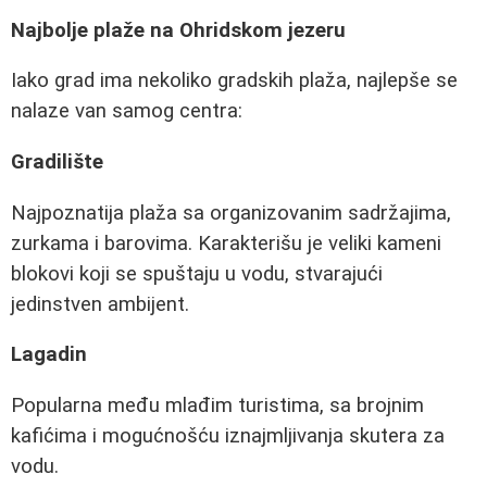
Najbolje plaže na Ohridskom jezeru
Iako grad ima nekoliko gradskih plaža, najlepše se
nalaze van samog centra:
Gradilište
Najpoznatija plaža sa organizovanim sadržajima,
zurkama i barovima. Karakterišu je veliki kameni
blokovi koji se spuštaju u vodu, stvarajući
jedinstven ambijent.
Lagadin
Popularna među mlađim turistima, sa brojnim
kafićima i mogućnošću iznajmljivanja skutera za
vodu.