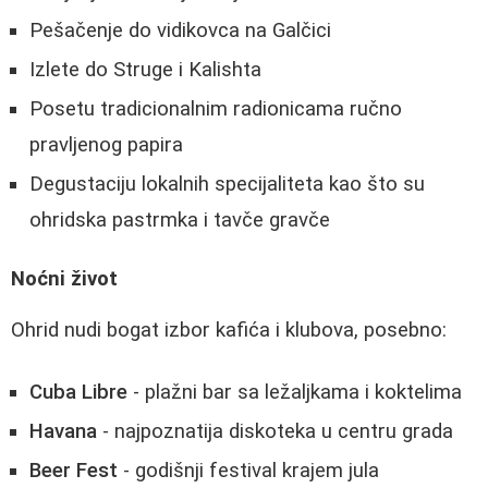
Pešačenje do vidikovca na Galčici
Izlete do Struge i Kalishta
Posetu tradicionalnim radionicama ručno
pravljenog papira
Degustaciju lokalnih specijaliteta kao što su
ohridska pastrmka i tavče gravče
Noćni život
Ohrid nudi bogat izbor kafića i klubova, posebno:
Cuba Libre
- plažni bar sa ležaljkama i koktelima
Havana
- najpoznatija diskoteka u centru grada
Beer Fest
- godišnji festival krajem jula