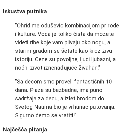
Iskustva putnika
"Ohrid me oduševio kombinacijom prirode
i kulture. Voda je toliko čista da možete
videti ribe koje vam plivaju oko nogu, a
starim gradom se šetate kao kroz živu
istoriju. Cene su povoljne, ljudi ljubazni, a
noćni život iznenađujuće živahan."
"Sa decom smo proveli fantastičnih 10
dana. Plaže su bezbedne, ima puno
sadržaja za decu, a izlet brodom do
Svetog Nauma bio je vrhunac putovanja.
Sigurno ćemo se vratiti!"
Najčešća pitanja