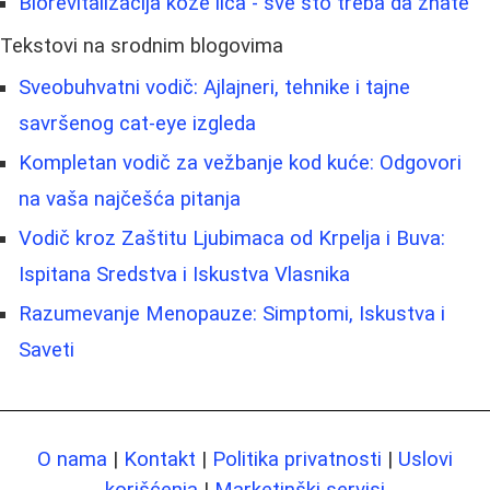
Biorevitalizacija kože lica - sve što treba da znate
Tekstovi na srodnim blogovima
Sveobuhvatni vodič: Ajlajneri, tehnike i tajne
savršenog cat-eye izgleda
Kompletan vodič za vežbanje kod kuće: Odgovori
na vaša najčešća pitanja
Vodič kroz Zaštitu Ljubimaca od Krpelja i Buva:
Ispitana Sredstva i Iskustva Vlasnika
Razumevanje Menopauze: Simptomi, Iskustva i
Saveti
O nama
|
Kontakt
|
Politika privatnosti
|
Uslovi