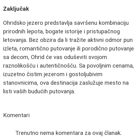
Zaključak
Ohridsko jezero predstavlja savršenu kombinaciju
prirodnih lepota, bogate istorije i pristupačnog
letovanja. Bez obzira da li tražite aktivni odmor pun
izleta, romantično putovanje ili porodično putovanje
sa decom, Ohrid će vas oduševiti svojom
raznolikošću i autentičnošću. Sa povoljnim cenama,
izuzetno čistim jezerom i gostoljubivim
stanovnicima, ova destinacija zaslužuje mesto na
listi vaših budućih putovanja.
Komentari
Trenutno nema komentara za ovaj članak.