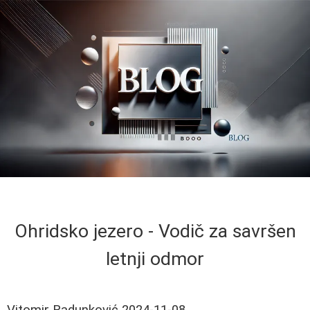
Ohridsko jezero - Vodič za savršen
letnji odmor
Vitomir Radunković
2024-11-08