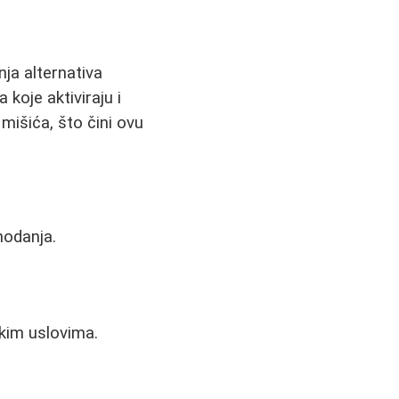
nja alternativa
koje aktiviraju i
 mišića, što čini ovu
hodanja.
kim uslovima.