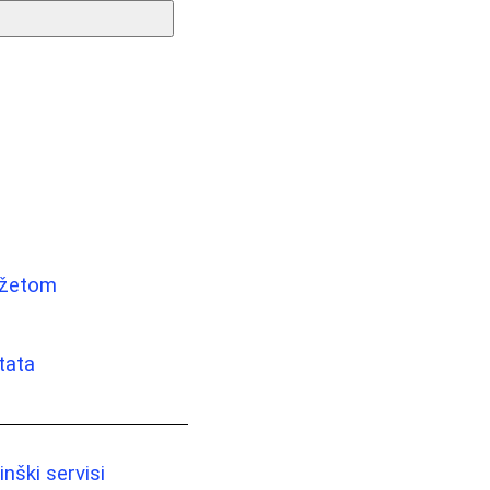
udžetom
tata
nški servisi