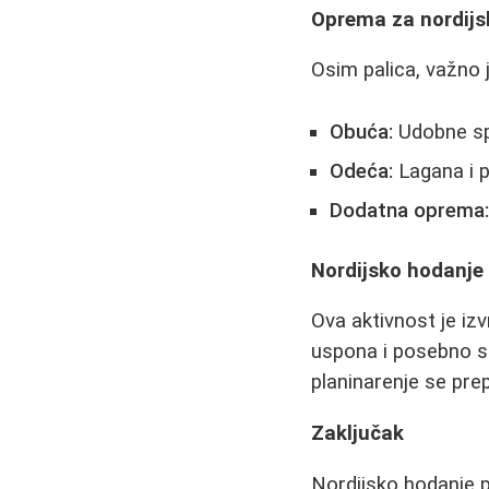
Oprema za nordijs
Osim palica, važno j
Obuća:
Udobne sp
Odeća:
Lagana i 
Dodatna oprema
Nordijsko hodanje
Ova aktivnost je iz
uspona i posebno s
planinarenje se pre
Zaključak
Nordijsko hodanje p