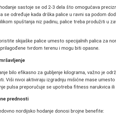
o hodanje sastoje se od 2-3 dela što omogućava preci
sina se određuje kada drška palice u ravni sa podom dod
ilikom spuštanja niz padinu, palice treba produžiti u z
ristite skijaške palice umesto specijalnih palica za no
u prilagođene tvrdom terenu i mogu biti opasne.
mršavljenje
anje bilo efikasno za gubljenje kilograma, važno je odr
ti. Viši nivoi aktiviraju izgradnju mišićne mase umest
e pulsa preporučuje se upotreba fitness narukvica ili
ne prednosti
edovno nordijsko hodanje donosi brojne benefite: