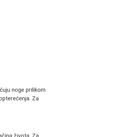
ećuju noge prilikom
opterećenja. Za
ačina života. Za