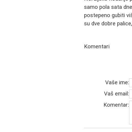
samo pola sata dnev
postepeno gubiti vi
su dve dobre palice
Komentari
Vaše ime:
Vaš email:
Komentar: