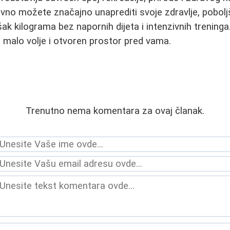
no možete značajno unaprediti svoje zdravlje, poboljša
šak kilograma bez napornih dijeta i intenzivnih trening
, malo volje i otvoren prostor pred vama.
Trenutno nema komentara za ovaj članak.