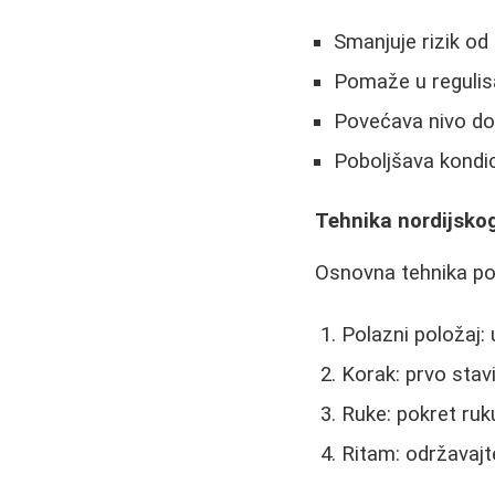
Smanjuje rizik o
Pomaže u regulisan
Povećava nivo do
Poboljšava kondici
Tehnika nordijsko
Osnovna tehnika po
Polazni položaj: 
Korak: prvo stav
Ruke: pokret ruk
Ritam: održavajt