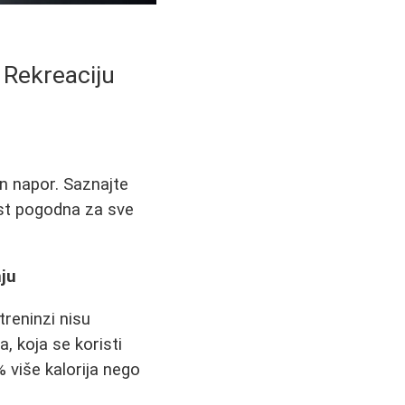
 Rekreaciju
an napor. Saznajte
nost pogodna za sve
nju
treninzi nisu
a, koja se koristi
 više kalorija nego