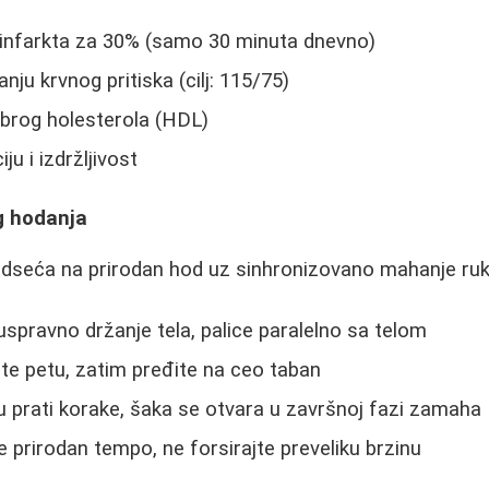
d infarkta za 30% (samo 30 minuta dnevno)
ju krvnog pritiska (cilj: 115/75)
brog holesterola (HDL)
ju i izdržljivost
g hodanja
dseća na prirodan hod uz sinhronizovano mahanje ru
uspravno držanje tela, palice paralelno sa telom
ite petu, zatim pređite na ceo taban
u prati korake, šaka se otvara u završnoj fazi zamaha
e prirodan tempo, ne forsirajte preveliku brzinu