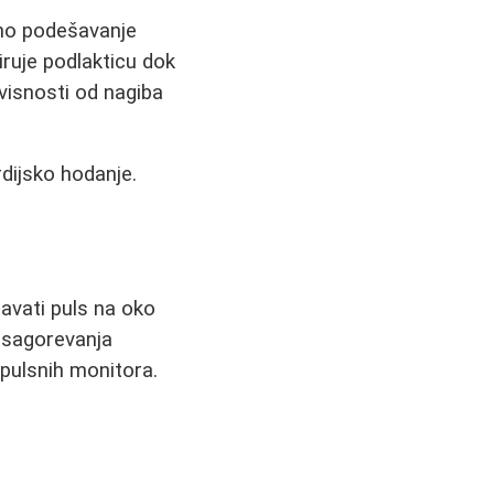
zno podešavanje
iruje podlakticu dok
avisnosti od nagiba
rdijsko hodanje.
žavati puls na oko
o sagorevanja
 pulsnih monitora.