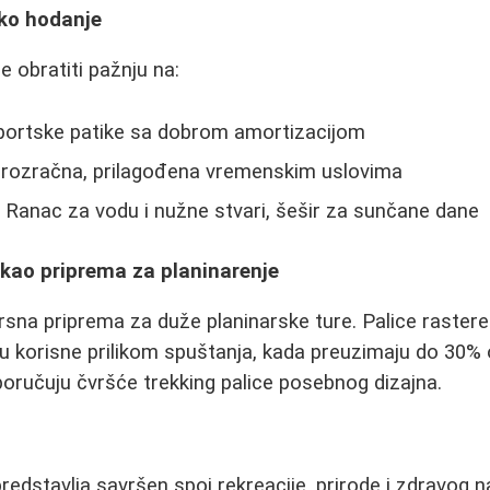
ko hodanje
e obratiti pažnju na:
ortske patike sa dobrom amortizacijom
prozračna, prilagođena vremenskim uslovima
:
Ranac za vodu i nužne stvari, šešir za sunčane dane
 kao priprema za planinarenje
vrsna priprema za duže planinarske ture. Palice raster
u korisne prilikom spuštanja, kada preuzimaju do 30% 
poručuju čvršće trekking palice posebnog dizajna.
redstavlja savršen spoj rekreacije, prirode i zdravog n