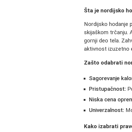
Šta je nordijsko h
Nordijsko hodanje p
skijaškom trčanju. 
gornji deo tela. Zah
aktivnost izuzetno
Zašto odabrati no
Sagorevanje kalor
Pristupačnost:
Po
Niska cena opre
Univerzalnost:
Mož
Kako izabrati prav