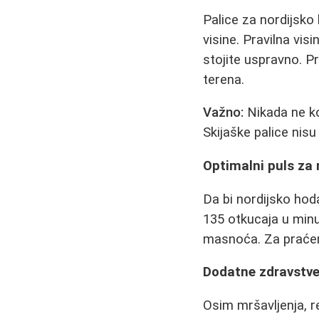
Palice za nordijsk
visine. Pravilna vi
stojite uspravno. Pr
terena.
Važno:
Nikada ne ko
Skijaške palice nis
Optimalni puls za 
Da bi nordijsko hod
135 otkucaja u minu
masnoća. Za praćenj
Dodatne zdravstve
Osim mršavljenja, r