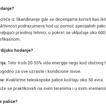
odanje?
otiče iz Skandinavije gde se decenijama koristi kao let
Aktivnost podrazumeva hod uz pomoć specijalnih palica 
valjujući pravilnoj tehnici, u pokret se uključuje oko 600
 efikasnom.
rdijsko hodanje?
ija:
Telo troši 20-55% više energije nego kod običnog 
godno za sve uzraste i kondicione nivoe.
me:
Kvalitetne teleskopske palice koštaju oko 50 evra.
e se praktikovati na svim terenima i u svim vremens
e palice?