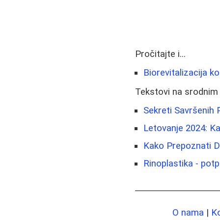
Pročitajte i...
Biorevitalizacija k
Tekstovi na srodnim
Sekreti Savršenih P
Letovanje 2024: Ka
Kako Prepoznati D
Rinoplastika - potp
O nama
|
K