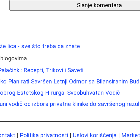
Slanje komentara
ože lica - sve što treba da znate
 blogovima
alačinki: Recepti, Trikovi i Saveti
ko Planirati Savršen Letnji Odmor sa Bilansiranim B
obrog Estetskog Hirurga: Sveobuhvatan Vodič
uni vodič od izbora privatne klinike do savršenog rezul
ontakt
|
Politika privatnosti
|
Uslovi korišćenja
|
Marketi