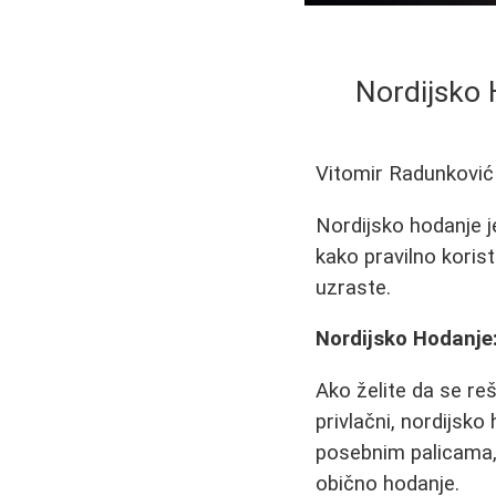
Nordijsko 
Vitomir Radunković
Nordijsko hodanje j
kako pravilno korist
uzraste.
Nordijsko Hodanje:
Ako želite da se reš
privlačni, nordijsko
posebnim palicama,
obično hodanje.