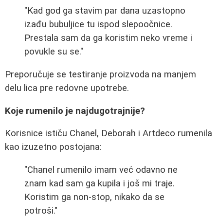
"Kad god ga stavim par dana uzastopno
izađu bubuljice tu ispod slepoočnice.
Prestala sam da ga koristim neko vreme i
povukle su se."
Preporučuje se testiranje proizvoda na manjem
delu lica pre redovne upotrebe.
Koje rumenilo je najdugotrajnije?
Korisnice ističu Chanel, Deborah i Artdeco rumenila
kao izuzetno postojana:
"Chanel rumenilo imam već odavno ne
znam kad sam ga kupila i još mi traje.
Koristim ga non-stop, nikako da se
potroši."