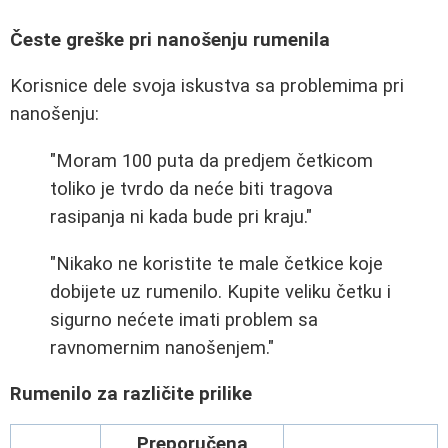
Česte greške pri nanošenju rumenila
Korisnice dele svoja iskustva sa problemima pri
nanošenju:
"Moram 100 puta da predjem četkicom
toliko je tvrdo da neće biti tragova
rasipanja ni kada bude pri kraju."
"Nikako ne koristite te male četkice koje
dobijete uz rumenilo. Kupite veliku četku i
sigurno nećete imati problem sa
ravnomernim nanošenjem."
Rumenilo za različite prilike
Preporučena