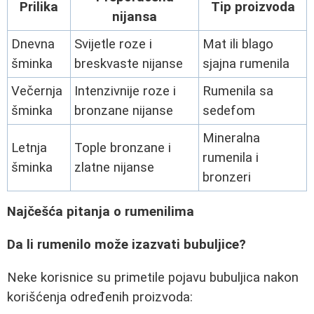
Prilika
Tip proizvoda
nijansa
Dnevna
Svijetle roze i
Mat ili blago
šminka
breskvaste nijanse
sjajna rumenila
Večernja
Intenzivnije roze i
Rumenila sa
šminka
bronzane nijanse
sedefom
Mineralna
Letnja
Tople bronzane i
rumenila i
šminka
zlatne nijanse
bronzeri
Najčešća pitanja o rumenilima
Da li rumenilo može izazvati bubuljice?
Neke korisnice su primetile pojavu bubuljica nakon
korišćenja određenih proizvoda: