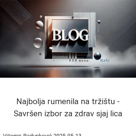
Najbolja rumenila na tržištu -
Savršen izbor za zdrav sjaj lica
Vitomir Radunković
2025-05-13