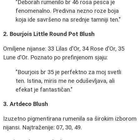
"Deborah rumenilo br 46 rosa pesca je
fenomenalno. Predivna nezno roze boja
koja ide savršeno na srednje tamniji ten."
2. Bourjois Little Round Pot Blush
Omiljene nijanse: 33 Lilas d'Or, 34 Rose d'Or, 35
Lune d'Or. Poznato po prefinjenom sjaju:
"Bourjois br 35 je perfektno za moj svetli
ten. Istina, miris me ne oduševljava, ali
efekat je fantastičan."
3. Artdeco Blush
Izuzetno pigmentirana rumenila sa širokim izborom
nijansi. Najtraženije: 07, 30, 49.