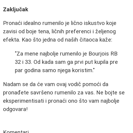
Zaključak
Pronaći idealno rumenilo je lično iskustvo koje
zavisi od boje tena, ličnih preferenci i željenog
efekta. Kao što jedna od naših čitaoca kaže:
"Za mene najbolje rumenilo je Bourjois RB
32 i 33. Od kada sam ga prvi put kupila pre
par godina samo njega koristim."
Nadam se da će vam ovaj vodič pomoći da
pronađete savršeno rumenilo za vas. Ne bojte se
eksperimentisati i pronaći ono što vam najbolje
odgovara!
Komentari