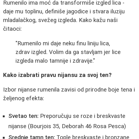
Rumenilo ima moć da transformiše izgled lica -
daje mu toplinu, definiše jagodice i stvara iluziju
mladalačkog, svežeg izgleda. Kako kažu naši
čitaoci:
"Rumenilo mi daje neku finu liniju lica,
zdrav izgled. Volim da ga stavljam jer lice
izgleda malo tamnije i zdravije."
Kako izabrati pravu nijansu za svoj ten?
Izbor nijanse rumenila zavisi od prirodne boje tena i
željenog efekta:
Svetao ten:
Preporučuju se roze i breskvaste
nijanse (Bourjois 35, Deborah 46 Rosa Pesca)
Srednje tamn ten:
Tople breskvaste i bronzane