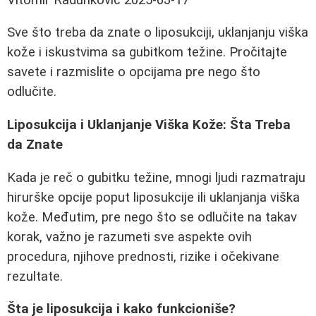
Sve što treba da znate o liposukciji, uklanjanju viška
kože i iskustvima sa gubitkom težine. Pročitajte
savete i razmislite o opcijama pre nego što
odlučite.
Liposukcija i Uklanjanje Viška Kože: Šta Treba
da Znate
Kada je reč o gubitku težine, mnogi ljudi razmatraju
hirurške opcije poput liposukcije ili uklanjanja viška
kože. Međutim, pre nego što se odlučite na takav
korak, važno je razumeti sve aspekte ovih
procedura, njihove prednosti, rizike i očekivane
rezultate.
Šta je liposukcija i kako funkcioniše?