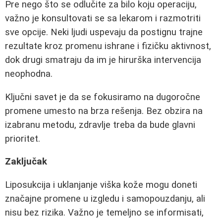
Pre nego što se odlučite za bilo koju operaciju,
važno je konsultovati se sa lekarom i razmotriti
sve opcije. Neki ljudi uspevaju da postignu trajne
rezultate kroz promenu ishrane i fizičku aktivnost,
dok drugi smatraju da im je hirurška intervencija
neophodna.
Ključni savet je da se fokusiramo na dugoročne
promene umesto na brza rešenja. Bez obzira na
izabranu metodu, zdravlje treba da bude glavni
prioritet.
Zaključak
Liposukcija i uklanjanje viška kože mogu doneti
značajne promene u izgledu i samopouzdanju, ali
nisu bez rizika. Važno je temeljno se informisati,