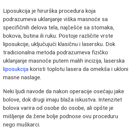
Liposukcija je hirurška procedura koja
podrazumeva uklanjanje viška masnoće sa
specifičnih delova tela, najčešće sa stomaka,
bokova, butina ili ruku. Postoje različite vrste
liposukcije, uključujući klasičnu i lasersku. Dok
tradicionalna metoda podrazumeva fizičko
uklanjanje masnoće putem malih incizija, laserska
liposukcija
koristi toplotu lasera da omekša i ukloni
masne naslage.
Neki ljudi navode da nakon operacije osećaju jake
bolove, dok drugi imaju blaža iskustva. Intenzitet
bolova varira od osobe do osobe, ali opšte je
mišljenje da žene bolje podnose ovu proceduru
nego muškarci.