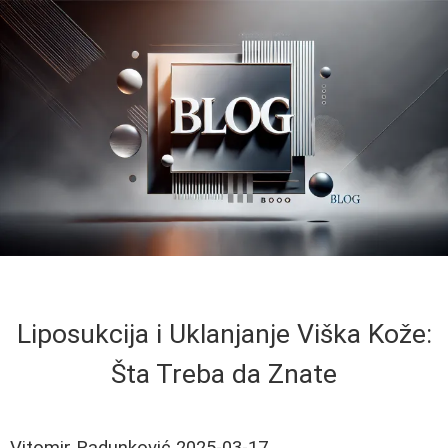
Liposukcija i Uklanjanje Viška Kože:
Šta Treba da Znate
Vitomir Radunković
2025-03-17