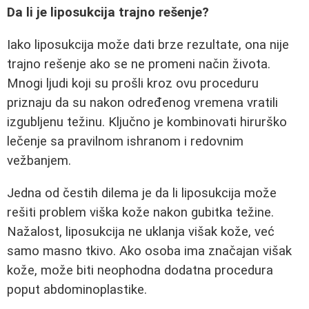
Da li je liposukcija trajno rešenje?
Iako liposukcija može dati brze rezultate, ona nije
trajno rešenje ako se ne promeni način života.
Mnogi ljudi koji su prošli kroz ovu proceduru
priznaju da su nakon određenog vremena vratili
izgubljenu težinu. Ključno je kombinovati hirurško
lečenje sa pravilnom ishranom i redovnim
vežbanjem.
Jedna od čestih dilema je da li liposukcija može
rešiti problem viška kože nakon gubitka težine.
Nažalost, liposukcija ne uklanja višak kože, već
samo masno tkivo. Ako osoba ima značajan višak
kože, može biti neophodna dodatna procedura
poput abdominoplastike.