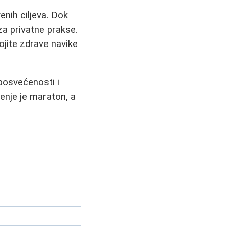
enih ciljeva. Dok
za privatne prakse.
ojite zdrave navike
 posvećenosti i
enje je maraton, a