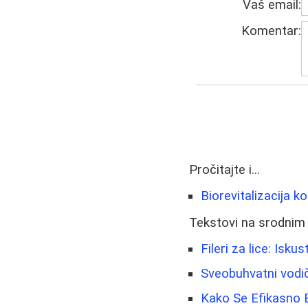
Vaš email:
Komentar:
Pročitajte i...
Biorevitalizacija k
Tekstovi na srodnim
Fileri za lice: Isk
Sveobuhvatni vodi
Kako Se Efikasno Bo