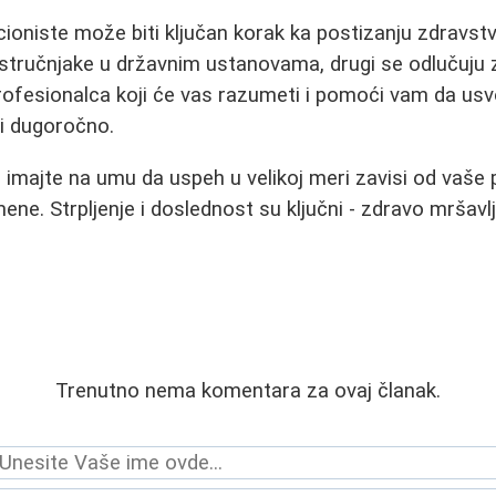
cioniste može biti ključan korak ka postizanju zdravstv
 stručnjake u državnim ustanovama, drugi se odlučuju 
profesionalca koji će vas razumeti i pomoći vam da usv
i dugoročno.
, imajte na umu da uspeh u velikoj meri zavisi od vaše
ne. Strpljenje i doslednost su ključni - zdravo mršavlj
Trenutno nema komentara za ovaj članak.