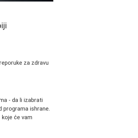
ji
 preporuke za zdravu
 - da li izabrati
od programa ishrane.
e koje će vam