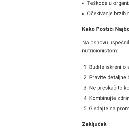
Teškoće u organi
Očekivanje brzih 
Kako Postići Najbo
Na osnovu uspešnih 
nutricionistom:
Budite iskreni 
Pravite detaljne
Ne preskačite ko
Kombinujte zdra
Gledajte na prom
Zaključak