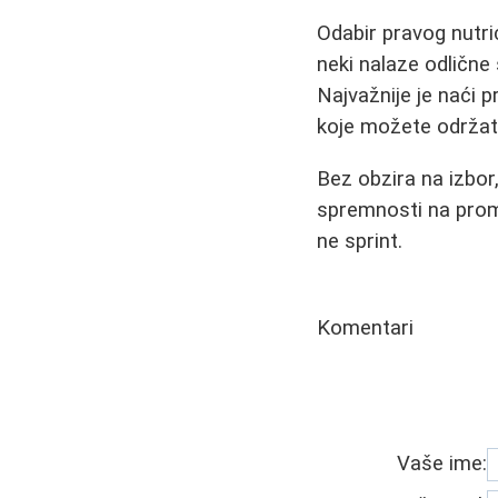
Odabir pravog nutri
neki nalaze odlične
Najvažnije je naći 
koje možete održat
Bez obzira na izbor
spremnosti na prome
ne sprint.
Komentari
Vaše ime: