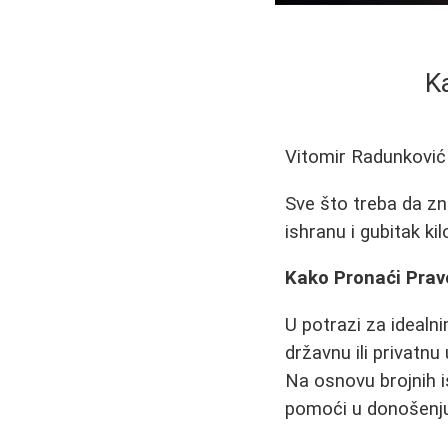
K
Vitomir Radunković
Sve što treba da zna
ishranu i gubitak k
Kako Pronaći Pravog
U potrazi za idealn
državnu ili privatn
Na osnovu brojnih i
pomoći u donošenju