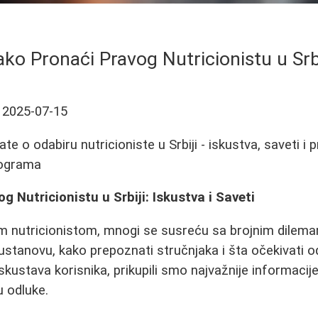
ako Pronaći Pravog Nutricionistu u Srbi
2025-07-15
te o odabiru nutricioniste u Srbiji - iskustva, saveti i
ilograma
 Nutricionistu u Srbiji: Iskustva i Saveti
im nutricionistom, mnogi se susreću sa brojnim dilemama
u ustanovu, kako prepoznati stručnjaka i šta očekivati 
skustava korisnika, prikupili smo najvažnije informacij
 odluke.