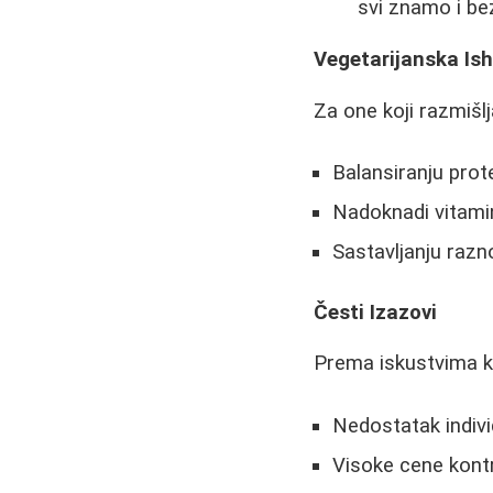
svi znamo i bez
Vegetarijanska Is
Za one koji razmišl
Balansiranju prote
Nadoknadi vitamin
Sastavljanju razn
Česti Izazovi
Prema iskustvima ko
Nedostatak individ
Visoke cene kont