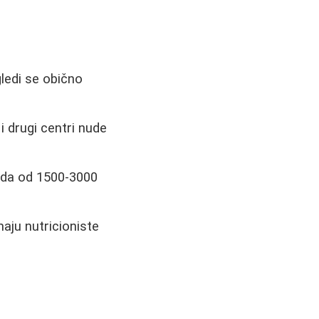
ledi se obično
 i drugi centri nude
eda od 1500-3000
aju nutricioniste