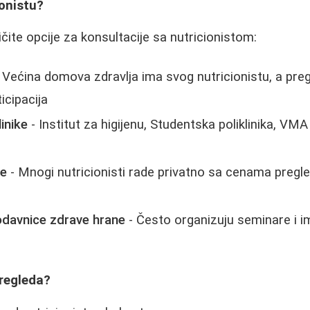
ionistu?
ličite opcije za konsultacije sa nutricionistom:
 Većina domova zdravlja ima svog nutricionistu, a preg
icipacija
inike
- Institut za higijenu, Studentska poliklinika, VMA
je
- Mnogi nutricionisti rade privatno sa cenama pregl
rodavnice zdrave hrane
- Često organizuju seminare i im
Pregleda?