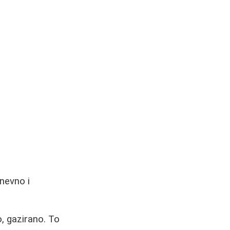
nevno i
o, gazirano. To