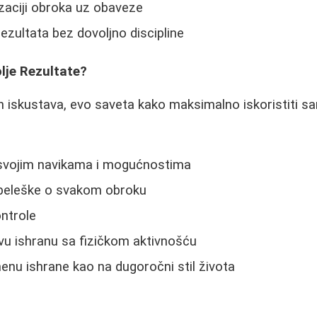
zaciji obroka uz obaveze
rezultata bez dovoljno discipline
lje Rezultate?
iskustava, evo saveta kako maksimalno iskoristiti sa
o svojim navikama i mogućnostima
 beleške o svakom obroku
ntrole
vu ishranu sa fizičkom aktivnošću
enu ishrane kao na dugoročni stil života