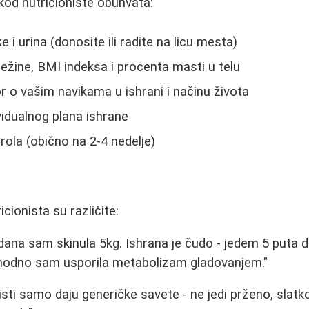
kod nutricioniste obuhvata:
e i urina (donosite ili radite na licu mesta)
težine, BMI indeksa i procenta masti u telu
r o vašim navikama u ishrani i načinu života
vidualnog plana ishrane
rola (obično na 2-4 nedelje)
icionista su različite:
ana sam skinula 5kg. Ishrana je čudo - jedem 5 puta d
hodno sam usporila metabolizam gladovanjem."
isti samo daju generičke savete - ne jedi prženo, slatk