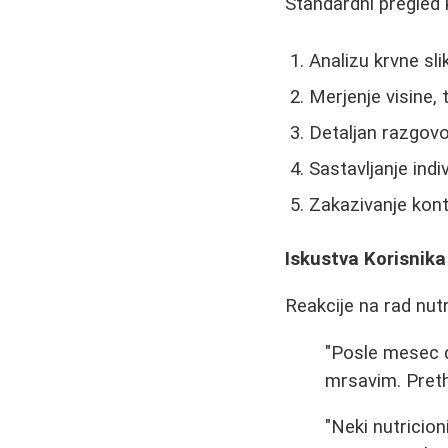
Standardni pregled 
Analizu krvne slik
Merjenje visine, 
Detaljan razgovo
Sastavljanje indi
Zakazivanje kont
Iskustva Korisnika
Reakcije na rad nutr
"Posle mesec d
mrsavim. Pret
"Neki nutricion