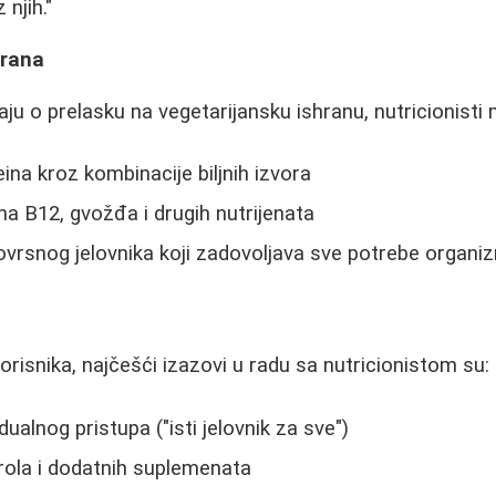
 njih."
hrana
jaju o prelasku na vegetarijansku ishranu, nutricionist
ina kroz kombinacije biljnih izvora
a B12, gvožđa i drugih nutrijenata
ovrsnog jelovnika koji zadovoljava sve potrebe organi
risnika, najčešći izazovi u radu sa nutricionistom su:
ualnog pristupa ("isti jelovnik za sve")
rola i dodatnih suplemenata