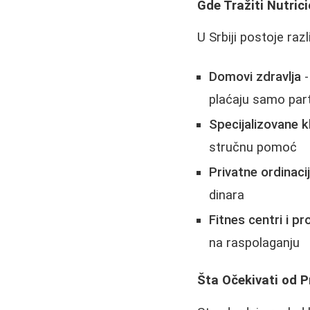
Gde Tražiti Nutric
U Srbiji postoje raz
Domovi zdravlja
-
plaćaju samo part
Specijalizovane kl
stručnu pomoć
Privatne ordinaci
dinara
Fitnes centri i p
na raspolaganju
Šta Očekivati od 