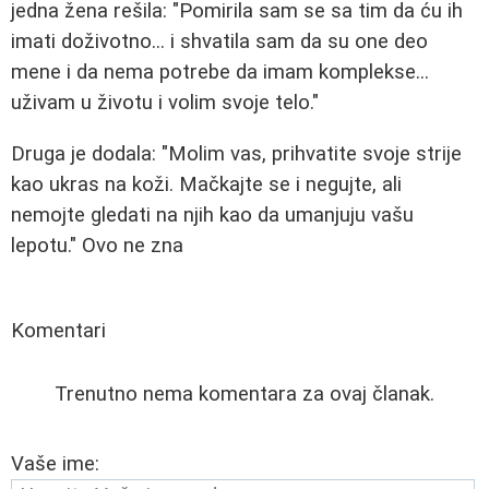
jedna žena rešila: "Pomirila sam se sa tim da ću ih
imati doživotno... i shvatila sam da su one deo
mene i da nema potrebe da imam komplekse...
uživam u životu i volim svoje telo."
Druga je dodala: "Molim vas, prihvatite svoje strije
kao ukras na koži. Mačkajte se i negujte, ali
nemojte gledati na njih kao da umanjuju vašu
lepotu." Ovo ne zna
Komentari
Trenutno nema komentara za ovaj članak.
Vaše ime: