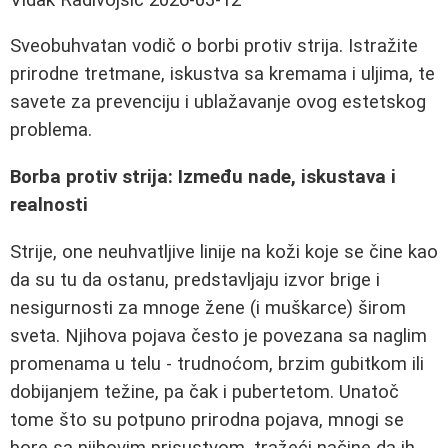
Sveobuhvatan vodič o borbi protiv strija. Istražite
prirodne tretmane, iskustva sa kremama i uljima, te
savete za prevenciju i ublažavanje ovog estetskog
problema.
Borba protiv strija: Između nade, iskustava i
realnosti
Strije, one neuhvatljive linije na koži koje se čine kao
da su tu da ostanu, predstavljaju izvor brige i
nesigurnosti za mnoge žene (i muškarce) širom
sveta. Njihova pojava često je povezana sa naglim
promenama u telu - trudnoćom, brzim gubitkom ili
dobijanjem težine, pa čak i pubertetom. Unatoč
tome što su potpuno prirodna pojava, mnogi se
bore sa njihovim prisustvom, tražeći načine da ih