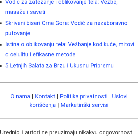
Vodič za zatezanje i oblikovanje tela: Vežbe,
masaže i saveti
Skriveni biseri Crne Gore: Vodič za nezaboravno
putovanje
Istina o oblikovanju tela: Vežbanje kod kuće, mitovi
o celulitu i efikasne metode
5 Letnjih Salata za Brzu i Ukusnu Pripremu
O nama
|
Kontakt
|
Politika privatnosti
|
Uslovi
korišćenja
|
Marketinški servisi
Urednici i autori ne preuzimaju nikakvu odgovornost