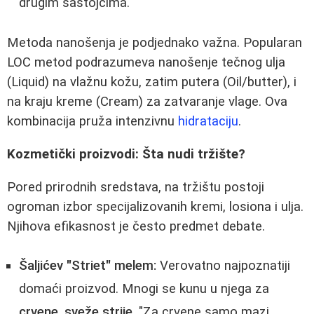
drugim sastojcima.
Metoda nanošenja je podjednako važna. Popularan
LOC metod podrazumeva nanošenje tečnog ulja
(Liquid) na vlažnu kožu, zatim putera (Oil/butter), i
na kraju kreme (Cream) za zatvaranje vlage. Ova
kombinacija pruža intenzivnu
hidrataciju
.
Kozmetički proizvodi: Šta nudi tržište?
Pored prirodnih sredstava, na tržištu postoji
ogroman izbor specijalizovanih kremi, losiona i ulja.
Njihova efikasnost je često predmet debate.
Šaljićev "Striet" melem:
Verovatno najpoznatiji
domaći proizvod. Mnogi se kunu u njega za
crvene, sveže strije
. "Za crvene samo mazi