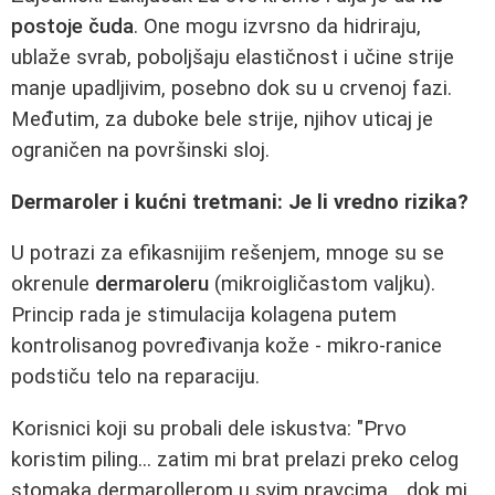
postoje čuda
. One mogu izvrsno da hidriraju,
ublaže svrab, poboljšaju elastičnost i učine strije
manje upadljivim, posebno dok su u crvenoj fazi.
Međutim, za duboke bele strije, njihov uticaj je
ograničen na površinski sloj.
Dermaroler i kućni tretmani: Je li vredno rizika?
U potrazi za efikasnijim rešenjem, mnoge su se
okrenule
dermaroleru
(mikroigličastom valjku).
Princip rada je stimulacija kolagena putem
kontrolisanog povređivanja kože - mikro-ranice
podstiču telo na reparaciju.
Korisnici koji su probali dele iskustva: "Prvo
koristim piling... zatim mi brat prelazi preko celog
stomaka dermarollerom u svim pravcima... dok mi