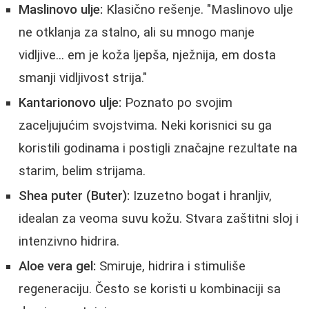
Maslinovo ulje:
Klasično rešenje. "Maslinovo ulje
ne otklanja za stalno, ali su mnogo manje
vidljive... em je koža ljepša, nježnija, em dosta
smanji vidljivost strija."
Kantarionovo ulje:
Poznato po svojim
zaceljujućim svojstvima. Neki korisnici su ga
koristili godinama i postigli značajne rezultate na
starim, belim strijama.
Shea puter (Buter):
Izuzetno bogat i hranljiv,
idealan za veoma suvu kožu. Stvara zaštitni sloj i
intenzivno hidrira.
Aloe vera gel:
Smiruje, hidrira i stimuliše
regeneraciju. Često se koristi u kombinaciji sa