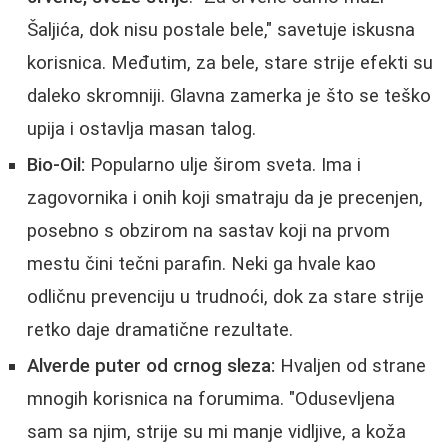
Šaljića, dok nisu postale bele," savetuje iskusna
korisnica. Međutim, za bele, stare strije efekti su
daleko skromniji. Glavna zamerka je što se teško
upija i ostavlja masan talog.
Bio-Oil:
Popularno ulje širom sveta. Ima i
zagovornika i onih koji smatraju da je precenjen,
posebno s obzirom na sastav koji na prvom
mestu čini tečni parafin. Neki ga hvale kao
odličnu prevenciju u trudnoći, dok za stare strije
retko daje dramatične rezultate.
Alverde puter od crnog sleza:
Hvaljen od strane
mnogih korisnica na forumima. "Odusevljena
sam sa njim, strije su mi manje vidljive, a koža