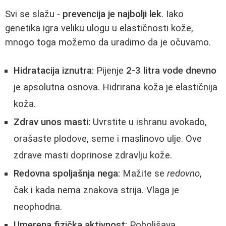
Svi se slažu -
prevencija je najbolji lek
. Iako
genetika igra veliku ulogu u elastičnosti kože,
mnogo toga možemo da uradimo da je očuvamo.
Hidratacija iznutra:
Pijenje
2-3 litra vode dnevno
je apsolutna osnova. Hidrirana koža je elastičnija
koža.
Zdrav unos masti:
Uvrstite u ishranu avokado,
orašaste plodove, seme i maslinovo ulje. Ove
zdrave masti doprinose zdravlju kože.
Redovna spoljašnja nega:
Mažite se
redovno
,
čak i kada nema znakova strija. Vlaga je
neophodna.
Umerena fizička aktivnost:
Poboljšava