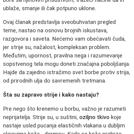
ublaže, smanje ili čak potpuno uklone.
Ovaj članak predstavlja sveobuhvatan pregled
teme, nastao na osnovu brojnih iskustava,
razgovora i saveta. Nećemo vam obećavati čuda,
jer strije su, nažalost, kompleksan problem.
Međutim, upornost, pravilna nega i razumevanje
sopstvenog tela mogu doneti značajna poboljšanja.
Hajde da zajedno istražimo svet borbe protiv strija,
od prirodnih ulja do savremenih tretmana.
Šta su zapravo strije i kako nastaju?
Pre nego što krenemo u borbu, važno je razumeti
neprijatelja. Strije su, u suštini,
oziljno tkivo
koje
nastaje usled pucanja elastičnih vlakana u dubljim
slojevima kože - dermisu. Kada se koža prebrzo