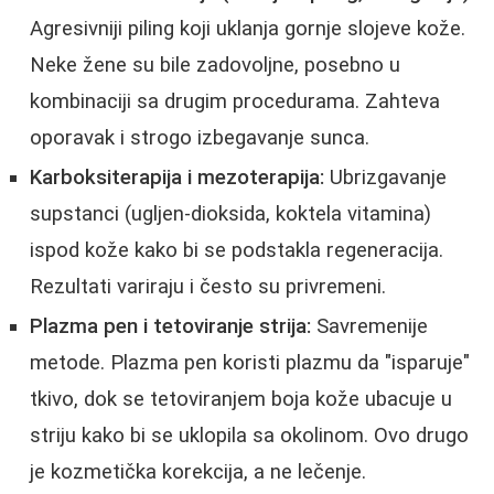
Agresivniji piling koji uklanja gornje slojeve kože.
Neke žene su bile zadovoljne, posebno u
kombinaciji sa drugim procedurama. Zahteva
oporavak i strogo izbegavanje sunca.
Karboksiterapija i mezoterapija:
Ubrizgavanje
supstanci (ugljen-dioksida, koktela vitamina)
ispod kože kako bi se podstakla regeneracija.
Rezultati variraju i često su privremeni.
Plazma pen i tetoviranje strija:
Savremenije
metode. Plazma pen koristi plazmu da "isparuje"
tkivo, dok se tetoviranjem boja kože ubacuje u
striju kako bi se uklopila sa okolinom. Ovo drugo
je kozmetička korekcija, a ne lečenje.