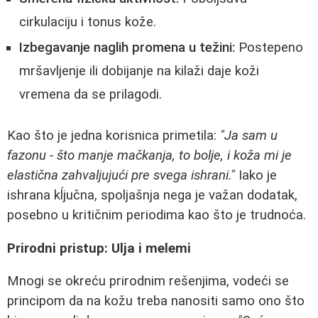
cirkulaciju i tonus kože.
Izbegavanje naglih promena u težini:
Postepeno
mršavljenje ili dobijanje na kilaži daje koži
vremena da se prilagodi.
Kao što je jedna korisnica primetila:
"Ja sam u
fazonu - što manje mačkanja, to bolje, i koža mi je
elastična zahvaljujući pre svega ishrani."
Iako je
ishrana kĺjučna, spoljašnja nega je važan dodatak,
posebno u kritičnim periodima kao što je trudnoća.
Prirodni pristup: Ulja i melemi
Mnogi se okreću prirodnim rešenjima, vodeći se
principom da na kožu treba nanositi samo ono što