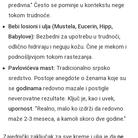
predivna." Često se pominje u kontekstu nege
tokom trudnoće.
Bebi losioni i ulja (Mustela, Eucerin, Hipp,
Babylove):
Bezbedni za upotrebu u trudnoći,
odlično hidriraju i neguju kožu. Čine je mekom i
podnošljivijom tokom rastezanja.
Pavlovićeva mast:
Tradicionalno srpsko
sredstvo. Postoje anegdote o ženama koje su
se
godinama
redovno mazale i postigle
neverovatne rezultate. Ključ je, kao i uvek,
upornost
. "Realno, malo ko izdrži da redovno
maže 2-3 meseca, a kamoli skoro dve godine."
Zajednički zaključak za sve kreme i ulja je da
ne