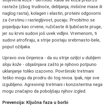
rasteže (zbog trudnoće, debljanja, mišićne mase ili
naglog rasta), kolagen i elastin, proteini odgovorni
za čvrstinu i rastegljivost, pucaju. Prvobitno se
pojavljuju kao crvene, ružičaste ili ljubičaste pruge,
jer su krvni sudovi još uvek vidljivi. Vremenom, ti
sudovi atrofiraju, a strije postaju srebrnasto-bele,
poput ožiljaka.
Upravo ova činjenica - da su strije
oziljci u dubljem
sloju kože
- objašnjava zašto je njihovo potpuno
uklanjanje toliko izazovno. Površinski tretmani
teško mogu da prodru do tog nivoa. Ipak, nije sve
izgubljeno. Agresivniji tretmani i konzistentna nega
mogu značajno da poboljšaju njihov izgled.
Prevencija: Ključna faza u borbi