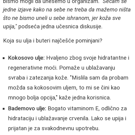
bismo mogli da unesemo u organizam.
"Sećam se
jedne izjave kako na sebe ne treba da mažemo ništa
što ne bismo uneli u sebe ishranom, jer koža sve
upija,"
podsеća jedna učesnica diskusije.
Koja su ulja i buteri najčešće pominjani?
Kokosovo ulje:
Hvaljeno zbog svoje hidratantne i
regenerativne moći. Pomaže u ublažavanju
svraba i zatezanja kože. "Mislila sam da probam
možda sa kokosovim uljem, to mi se čini kao
mnogo bolja opcija," kaže jedna korisnica.
Bademovo ulje:
Bogato vitaminom E, odlično za
hidrataciju i ublažavanje crvenila. Lako se upija i
prijatan je za svakodnevnu upotrebu.