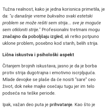
Tužna realnost, kako je jedna korisnica primetila, je
da:
"u današnje vreme bukvalno svaki estetski
problem se može rešiti sem strija... sve je moguće
sem otkloniti strije."
Profesionalni tretmani mogu
značajno da poboljšaju izgled
, ali retko potpuno
uklone problem, posebno kod starih, belih strija.
Lična iskustva i psihološki aspekt
Čitanjem brojnih iskustava, jasno je da je borba
protiv strija dugotrajna i emotivno iscrpljujuća.
Mlade devojke se plaše da će nositi "sare" ceo
život, dok neke majke osećaju tugu jer im telo
podseća na teške periode.
Ipak, važan deo puta je
prihvatanje
. Kao što je