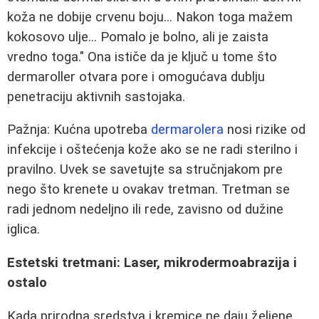
koža ne dobije crvenu boju... Nakon toga mažem
kokosovo ulje... Pomalo je bolno, ali je zaista
vredno toga." Ona ističe da je ključ u tome što
dermaroller otvara pore i omogućava dublju
penetraciju aktivnih sastojaka.
Pažnja: Kućna upotreba
dermarolera
nosi rizike od
infekcije i oštećenja kože ako se ne radi sterilno i
pravilno. Uvek se savetujte sa stručnjakom pre
nego što krenete u ovakav tretman. Tretman se
radi jednom nedeljno ili rede, zavisno od dužine
iglica.
Estetski tretmani: Laser, mikrodermoabrazija i
ostalo
Kada prirodna sredstva i kremice ne daju željene