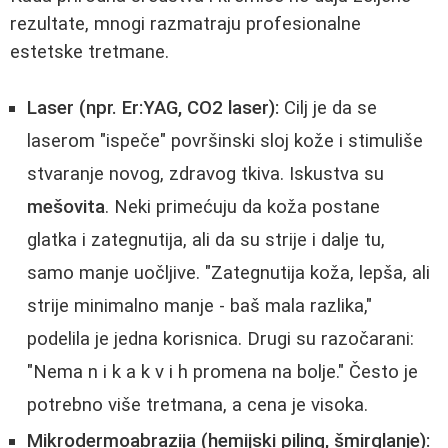
rezultate, mnogi razmatraju profesionalne
estetske tretmane.
Laser (npr. Er:YAG, CO2 laser):
Cilj je da se
laserom "ispeče" površinski sloj kože i stimuliše
stvaranje novog, zdravog tkiva. Iskustva su
mešovita
. Neki primećuju da koža postane
glatka i zategnutija, ali da su strije i dalje tu,
samo manje uočljive. "Zategnutija koža, lepša, ali
strije minimalno manje - baš mala razlika,"
podelila je jedna korisnica. Drugi su razočarani:
"Nema n i k a k v i h promena na bolje." Često je
potrebno više tretmana, a cena je visoka.
Mikrodermoabrazija (hemijski piling, šmirglanje):