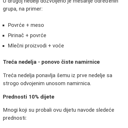
U drugoj nedelji dozvoljeno je mešanje određenih
grupa, na primer:
Povrće + meso
Pirinač + povrće
Mlečni proizvodi + voće
Treća nedelja - ponovo čiste namirnice
Treća nedelja ponavlja šemu iz prve nedelje sa
strogo odvojenim unosom namirnica.
Prednosti 10% dijete
Mnogi koji su probali ovu dijetu navode sledeće
prednosti: