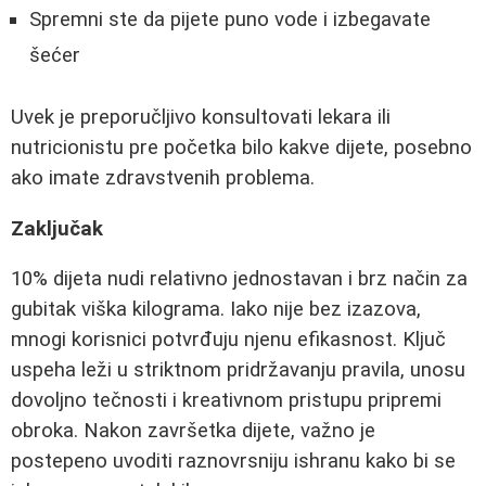
Spremni ste da pijete puno vode i izbegavate
šećer
Uvek je preporučljivo konsultovati lekara ili
nutricionistu pre početka bilo kakve dijete, posebno
ako imate zdravstvenih problema.
Zaključak
10% dijeta nudi relativno jednostavan i brz način za
gubitak viška kilograma. Iako nije bez izazova,
mnogi korisnici potvrđuju njenu efikasnost. Ključ
uspeha leži u striktnom pridržavanju pravila, unosu
dovoljno tečnosti i kreativnom pristupu pripremi
obroka. Nakon završetka dijete, važno je
postepeno uvoditi raznovrsniju ishranu kako bi se