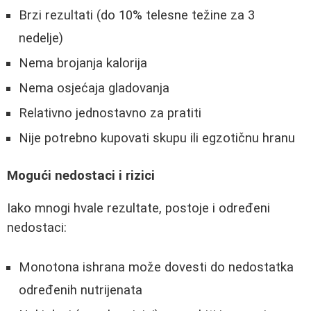
Brzi rezultati (do 10% telesne težine za 3
nedelje)
Nema brojanja kalorija
Nema osjećaja gladovanja
Relativno jednostavno za pratiti
Nije potrebno kupovati skupu ili egzotičnu hranu
Mogući nedostaci i rizici
Iako mnogi hvale rezultate, postoje i određeni
nedostaci:
Monotona ishrana može dovesti do nedostatka
određenih nutrijenata