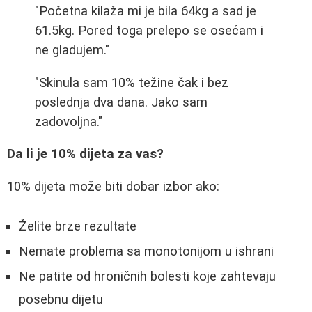
"Početna kilaža mi je bila 64kg a sad je
61.5kg. Pored toga prelepo se osećam i
ne gladujem."
"Skinula sam 10% težine čak i bez
poslednja dva dana. Jako sam
zadovoljna."
Da li je 10% dijeta za vas?
10% dijeta može biti dobar izbor ako:
Želite brze rezultate
Nemate problema sa monotonijom u ishrani
Ne patite od hroničnih bolesti koje zahtevaju
posebnu dijetu