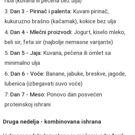
riba (kuvana ili pečena bez ulja)
Dan 3 - Pirinač i palenta:
Kuvani pirinač,
kukuruzno brašno (kačamak), kokice bez ulja
Dan 4 - Mlečni proizvodi:
Jogurt, kiselo mleko,
beli sir, feta sir (najbolje nemasne varijante)
Dan 5 - Jaja:
Kuvana, pečena ili omlet sa
minimalno ulja
Dan 6 - Voće:
Banane, jabuke, breskve, jagode,
lubenica (izbegavati suvo voće)
Dan 7 - Meso:
Ponovo dan posvećen
proteinskoj ishrani
Druga nedelja - kombinovana ishrana