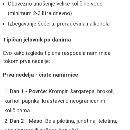
Obavezno unošenje velike količine vode
(minimum 2-3 litra dnevno)
Izbegavanje šećera, prerađevina i alkohola
Tipičan jelovnik po danima
Evo kako izgleda tipična raspodela namirnica
tokom prve nedelje:
Prva nedelja - čiste namirnice
Dan 1 - Povrće:
Krompir, šargarepa, brokoli,
karfiol, paprika, krastavci u neograničenim
količinama
Dan 2 - Meso:
Bela piletina, junetina, teletina,