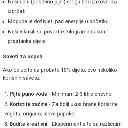
Neki dani (posebno jajni) mogu biti izazovni za
izdržati
Moguće je doživjeti pad energije u početku
Neki iskusili su povratak kilograma nakon
prestanka dijete
Saveti za uspeh
Ako odlučite da probate 10% dijetu, evo nekoliko
korisnih saveta:
Pijte puno vode
- Minimum 2-3 litre dnevno
Koristite začine
- Za bolji ukus hrane koristite
vegetu, origano, aleve paprike
Budite kreativni
- Eksperimentišite sa različitim