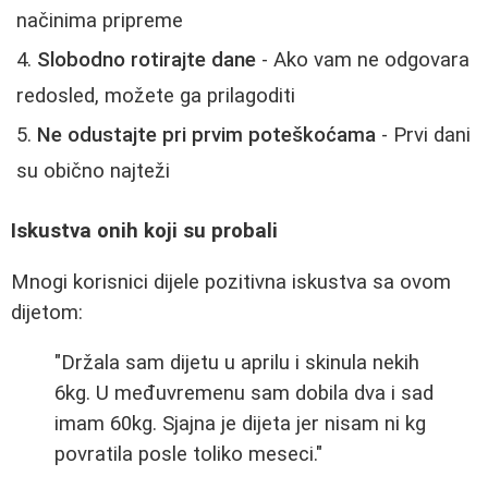
načinima pripreme
Slobodno rotirajte dane
- Ako vam ne odgovara
redosled, možete ga prilagoditi
Ne odustajte pri prvim poteškoćama
- Prvi dani
su obično najteži
Iskustva onih koji su probali
Mnogi korisnici dijele pozitivna iskustva sa ovom
dijetom:
"Držala sam dijetu u aprilu i skinula nekih
6kg. U međuvremenu sam dobila dva i sad
imam 60kg. Sjajna je dijeta jer nisam ni kg
povratila posle toliko meseci."